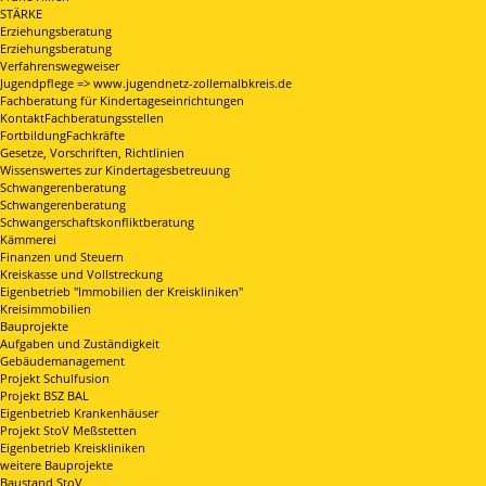
STÄRKE
Erziehungsberatung
Erziehungsberatung
Verfahrenswegweiser
Jugendpflege => www.jugendnetz-zollernalbkreis.de
Fachberatung für Kindertageseinrichtungen
KontaktFachberatungsstellen
FortbildungFachkräfte
Gesetze, Vorschriften, Richtlinien
Wissenswertes zur Kindertagesbetreuung
Schwangerenberatung
Schwangerenberatung
Schwangerschaftskonfliktberatung
Kämmerei
Finanzen und Steuern
Kreiskasse und Vollstreckung
Eigenbetrieb "Immobilien der Kreiskliniken"
Kreisimmobilien
Bauprojekte
Aufgaben und Zuständigkeit
Gebäudemanagement
Projekt Schulfusion
Projekt BSZ BAL
Eigenbetrieb Krankenhäuser
Projekt StoV Meßstetten
Eigenbetrieb Kreiskliniken
weitere Bauprojekte
Baustand StoV