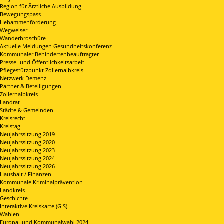
Region für Ärztliche Ausbildung
Bewegungspass
Hebammenförderung
Wegweiser
Wanderbroschüre
Aktuelle Meldungen Gesundheitskonferenz
Kommunaler Behindertenbeauftragter
Presse- und Öffentlichkeitsarbeit
Pflegestützpunkt Zollernalbkreis
Netzwerk Demenz
Partner & Beteiligungen
Zollernalbkreis
Landrat
Städte & Gemeinden
Kreisrecht
Kreistag
Neujahrssitzung 2019
Neujahrssitzung 2020
Neujahrssitzung 2023
Neujahrssitzung 2024
Neujahrssitzung 2026
Haushalt / Finanzen
Kommunale Kriminalprävention
Landkreis
Geschichte
Interaktive Kreiskarte (GIS)
Wahlen
Europa- und Kommunalwahl 2024