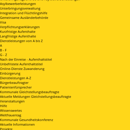
Asylbewerberleistungen
Unterbringungsverwaltung
Integration und Flüchtlingshilfe
Gemeinsame Ausländerbehörde
Visa
Verpflichtungserklärungen
Kurzfristige Aufenthalte
Langfristige Aufenthalte
Dienstleistungen von A bis Z
A
B - F
G - Z
Nach der Einreise - Aufenthaltstitel
Unbefristete Aufenthaltstitel
Online-Dienste Zuwanderung
Einbürgerung
Dienstleistungen A-Z
Bürgerbeauftragter
Patientenfürsprecher
Kommunale Gleichstellungsbeauftragte
Aktuelle Meldungen Gleichstellungsbeauftragte
Veranstaltungen
Hilfe
Wissenswertes
Weltfrauentag
Kommunale Gesundheitskonferenz
Aktuelle Informationen
Projekte