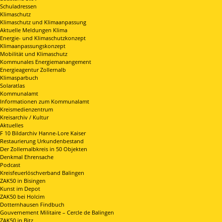
Schuladressen
Klimaschutz
Klimaschutz und Klimaanpassung
Aktuelle Meldungen Klima
Energie- und Klimaschutzkonzept
Klimaanpassungskonzept
Mobilität und Klimaschutz
Kommunales Energiemanangement
Energieagentur Zollernalb
Klimasparbuch
Solaratlas
Kommunalamt
Informationen zum Kommunalamt
Kreismedienzentrum
Kreisarchiv / Kultur
Aktuelles
F 10 Bildarchiv Hanne-Lore Kaiser
Restaurierung Urkundenbestand
Der Zollernalbkreis in 50 Objekten
Denkmal Ehrensache
Podcast
Kreisfeuerlöschverband Balingen
ZAK50 in Bisingen
Kunst im Depot
ZAK50 bei Holcim
Dotternhausen Findbuch
Gouvernement Militaire – Cercle de Balingen
ZAK50 in Bitz