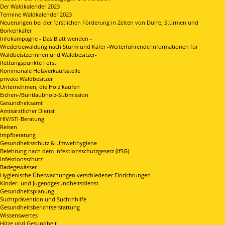
Der Waldkalender 2023
Termine Waldkalender 2023
Neuerungen bei der forstlichen Förderung in Zeiten von Dürre, Stürmen und
Borkenkäfer
Infokampagne - Das Blatt wenden -
Wiederbewaldung nach Sturm und Käfer -Weiterführende Informationen für
Waldbeistzerinnen und Waldbesitzer-
Rettungspunkte Forst
Kommunale Holzverkaufsstelle
private Waldbesitzer
Unternehmen, die Holz kaufen
Eichen-/Buntlaubholz-Submission
Gesundheitsamt
Amtsärztlicher Dienst
HIV/STI-Beratung
Reisen
Impfberatung
Gesundheitsschutz & Umwelthygiene
Belehrung nach dem Infektionsschutzgesetz (IfSG)
Infektionsschutz
Badegewässer
Hygienische Überwachungen verschiedener Einrichtungen
Kinder- und Jugendgesundheitsdienst
Gesundheitsplanung
Suchtprävention und Suchthhilfe
Gesundheitsberichtserstattung
Wissenswertes
Hitze und Gesundheit