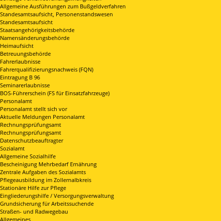
Allgemeine Ausführungen zum Bußgeldverfahren
Standesamtsaufsicht, Personenstandswesen
Standesamtsaufsicht
Staatsangehörigkeitsbehörde
Namensänderungsbehörde
Heimaufsicht
Betreuungsbehörde
Fahrerlaubnisse
Fahrerqualifizierungsnachweis (FQN)
Eintragung B 96
Seminarerlaubnisse
BOS-Führerschein (FS für Einsatzfahrzeuge)
Personalamt
Personalamt stellt sich vor
Aktuelle Meldungen Personalamt
Rechnungsprüfungsamt
Rechnungsprüfungsamt
Datenschutzbeauftragter
Sozialamt
Allgemeine Sozialhilfe
Bescheinigung Mehrbedarf Ernährung
Zentrale Aufgaben des Sozialamts
Pflegeausbildung im Zollernalbkreis
Stationäre Hilfe zur Pflege
Eingliederungshilfe / Versorgungsverwaltung
Grundsicherung für Arbeitssuchende
Straßen- und Radwegebau
Allgemeines