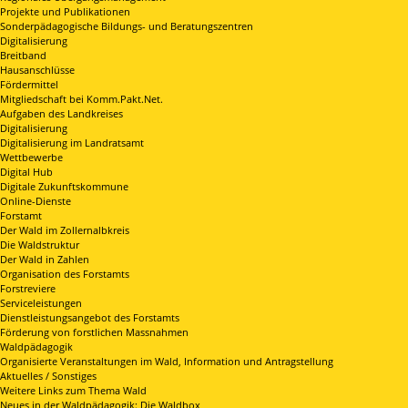
Projekte und Publikationen
Sonderpädagogische Bildungs- und Beratungszentren
Digitalisierung
Breitband
Hausanschlüsse
Fördermittel
Mitgliedschaft bei Komm.Pakt.Net.
Aufgaben des Landkreises
Digitalisierung
Digitalisierung im Landratsamt
Wettbewerbe
Digital Hub
Digitale Zukunftskommune
Online-Dienste
Forstamt
Der Wald im Zollernalbkreis
Die Waldstruktur
Der Wald in Zahlen
Organisation des Forstamts
Forstreviere
Serviceleistungen
Dienstleistungsangebot des Forstamts
Förderung von forstlichen Massnahmen
Waldpädagogik
Organisierte Veranstaltungen im Wald, Information und Antragstellung
Aktuelles / Sonstiges
Weitere Links zum Thema Wald
Neues in der Waldpädagogik: Die Waldbox