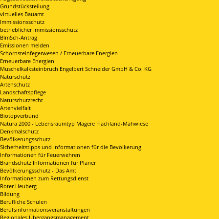
Grundstücksteilung
virtuelles Bauamt
Immissionsschutz
betrieblicher Immissionsschutz
BImSch-Antrag
Emissionen melden
Schornsteinfegerwesen / Erneuerbare Energien
Erneuerbare Energien
Muschelkalksteinbruch Engelbert Schneider GmbH & Co. KG
Naturschutz
Artenschutz
Landschaftspflege
Naturschutzrecht
Artenvielfalt
Biotopverbund
Natura 2000 - Lebensraumtyp Magere Flachland-Mähwiese
Denkmalschutz
Bevölkerungsschutz
Sicherheitstipps und Informationen für die Bevölkerung
Informationen für Feuerwehren
Brandschutz Informationen für Planer
Bevölkerungsschutz - Das Amt
Informationen zum Rettungsdienst
Roter Heuberg
Bildung
Berufliche Schulen
Berufsinformationsveranstaltungen
Regionales Übergangsmanagement