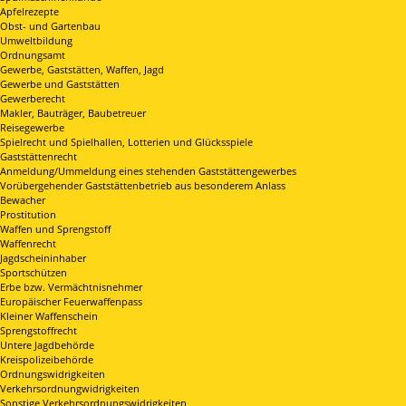
Apfelrezepte
Obst- und Gartenbau
Umweltbildung
Ordnungsamt
Gewerbe, Gaststätten, Waffen, Jagd
Gewerbe und Gaststätten
Gewerberecht
Makler, Bauträger, Baubetreuer
Reisegewerbe
Spielrecht und Spielhallen, Lotterien und Glücksspiele
Gaststättenrecht
Anmeldung/Ummeldung eines stehenden Gaststättengewerbes
Vorübergehender Gaststättenbetrieb aus besonderem Anlass
Bewacher
Prostitution
Waffen und Sprengstoff
Waffenrecht
Jagdscheininhaber
Sportschützen
Erbe bzw. Vermächtnisnehmer
Europäischer Feuerwaffenpass
Kleiner Waffenschein
Sprengstoffrecht
Untere Jagdbehörde
Kreispolizeibehörde
Ordnungswidrigkeiten
Verkehrsordnungwidrigkeiten
Sonstige Verkehrsordnungswidrigkeiten