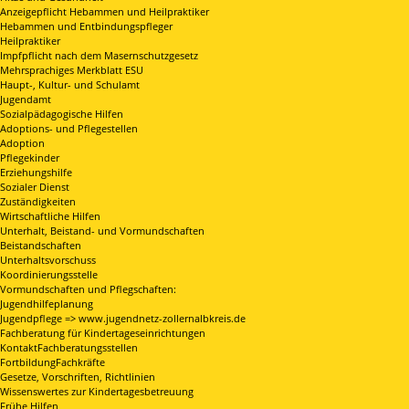
Anzeigepflicht Hebammen und Heilpraktiker
Hebammen und Entbindungspfleger
Heilpraktiker
Impfpflicht nach dem Masernschutzgesetz
Mehrsprachiges Merkblatt ESU
Haupt-, Kultur- und Schulamt
Jugendamt
Sozialpädagogische Hilfen
Adoptions- und Pflegestellen
Adoption
Pflegekinder
Erziehungshilfe
Sozialer Dienst
Zuständigkeiten
Wirtschaftliche Hilfen
Unterhalt, Beistand- und Vormundschaften
Beistandschaften
Unterhaltsvorschuss
Koordinierungsstelle
Vormundschaften und Pflegschaften:
Jugendhilfeplanung
Jugendpflege => www.jugendnetz-zollernalbkreis.de
Fachberatung für Kindertageseinrichtungen
KontaktFachberatungsstellen
FortbildungFachkräfte
Gesetze, Vorschriften, Richtlinien
Wissenswertes zur Kindertagesbetreuung
Frühe Hilfen