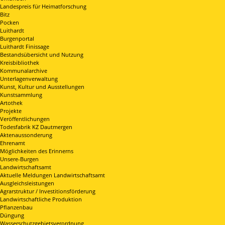
Landespreis für Heimatforschung
Bitz
Pocken
Luithardt
Burgenportal
Luithardt Finissage
Bestandsübersicht und Nutzung
Kreisbibliothek
Kommunalarchive
Unterlagenverwaltung
Kunst, Kultur und Ausstellungen
Kunstsammlung
Artothek
Projekte
Veröffentlichungen
Todesfabrik KZ Dautmergen
Aktenaussonderung
Ehrenamt
Möglichkeiten des Erinnerns
Unsere-Burgen
Landwirtschaftsamt
Aktuelle Meldungen Landwirtschaftsamt
Ausgleichsleistungen
Agrarstruktur / Investitionsförderung
Landwirtschaftliche Produktion
Pflanzenbau
Düngung
Wasserschutzgebietsverordnung