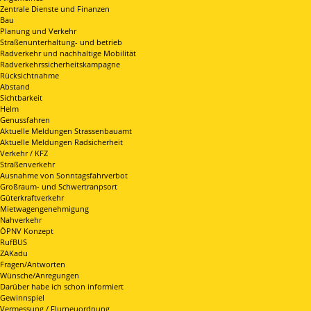
Zentrale Dienste und Finanzen
Bau
Planung und Verkehr
Straßenunterhaltung- und betrieb
Radverkehr und nachhaltige Mobilität
Radverkehrssicherheitskampagne
Rücksichtnahme
Abstand
Sichtbarkeit
Helm
Genussfahren
Aktuelle Meldungen Strassenbauamt
Aktuelle Meldungen Radsicherheit
Verkehr / KFZ
Straßenverkehr
Ausnahme von Sonntagsfahrverbot
Großraum- und Schwertranpsort
Güterkraftverkehr
Mietwagengenehmigung
Nahverkehr
ÖPNV Konzept
RufBUS
ZAKadu
Fragen/Antworten
Wünsche/Anregungen
Darüber habe ich schon informiert
Gewinnspiel
Vermessung / Flurneuordnung