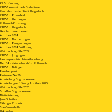
KZ Schömberg
ZAK50 kommt nach Burladingen
Zentralarchiv der Stadt Haigerloch
ZAK50 in Rosenfeld
ZAK50 in Hechingen
ZollernalbKunstweg
ZAK50 in Haigerloch
Geschichtswettbewerb
Artothek 2024
ZAK50 in Dormettingen
ZAK50 in Rangendingen
Artothek 2024 Eröffnung
Weihnachtsgrüße 2024
ZAK50 in Jungingen
Landespreis für Heimatforschung
Dep 14 - Naturschutzbüro Zollernalb
ZAK50 in Balingen
Flaschenpost
Finissage ZAK50
Ausstellung Brigitte Wagner
Ausstellungseröffnung Artothek 2025
Weihnachtsgrüße 2025
Schaffen Brigitte Wagner
Digitalisierung
Jana Schaible
Täbinger Chronik
Staufermedaille
Urkunden