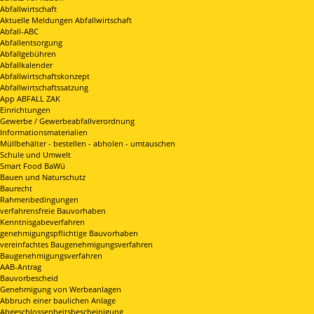
Abfallwirtschaft
Aktuelle Meldungen Abfallwirtschaft
Abfall-ABC
Abfallentsorgung
Abfallgebühren
Abfallkalender
Abfallwirtschaftskonzept
Abfallwirtschaftssatzung
App ABFALL ZAK
Einrichtungen
Gewerbe / Gewerbeabfallverordnung
Informationsmaterialien
Müllbehälter - bestellen - abholen - umtauschen
Schule und Umwelt
Smart Food BaWü
Bauen und Naturschutz
Baurecht
Rahmenbedingungen
verfahrensfreie Bauvorhaben
Kenntnisgabeverfahren
genehmigungspflichtige Bauvorhaben
vereinfachtes Baugenehmigungsverfahren
Baugenehmigungsverfahren
AAB-Antrag
Bauvorbescheid
Genehmigung von Werbeanlagen
Abbruch einer baulichen Anlage
Abgeschlossenheitsbescheinigung