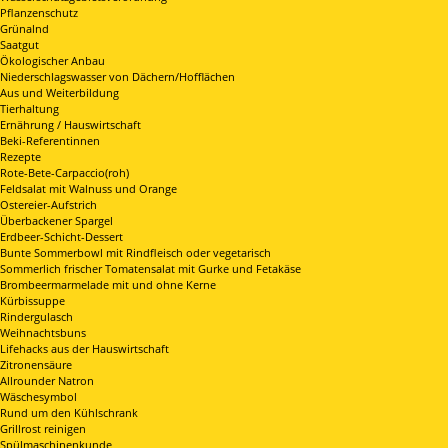
Pflanzenschutz
Grünalnd
Saatgut
Ökologischer Anbau
Niederschlagswasser von Dächern/Hofflächen
Aus und Weiterbildung
Tierhaltung
Ernährung / Hauswirtschaft
Beki-Referentinnen
Rezepte
Rote-Bete-Carpaccio(roh)
Feldsalat mit Walnuss und Orange
Ostereier-Aufstrich
Überbackener Spargel
Erdbeer-Schicht-Dessert
Bunte Sommerbowl mit Rindfleisch oder vegetarisch
Sommerlich frischer Tomatensalat mit Gurke und Fetakäse
Brombeermarmelade mit und ohne Kerne
Kürbissuppe
Rindergulasch
Weihnachtsbuns
Lifehacks aus der Hauswirtschaft
Zitronensäure
Allrounder Natron
Wäschesymbol
Rund um den Kühlschrank
Grillrost reinigen
Spülmaschinenkunde