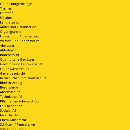
Online Bürgerdialoge
Themen
Fairtrade
50 Jahre
Landratsamt
Ämter und Organisation
Organigramm
Umwelt und Arbeitsschutz
Wasser- und Bodenschutz
Abwasser
Altlasten
Bodenschutz
Oberirdische Gewässer
Gewerbe und Landwirtschaft
Grundwasserschutz
Gewerbeaufsicht
betrieblicher Immissionsschutz
BImSch-Antrag
Beschwerde
Arbeitsschutz
Technischer AS
Pflichten im Arbeitsschutz
FaSi benennen
Sozialer AS
baulicher AS
Chemikalienrecht
Schützen / Feuerwerker
Schutz vor Radon