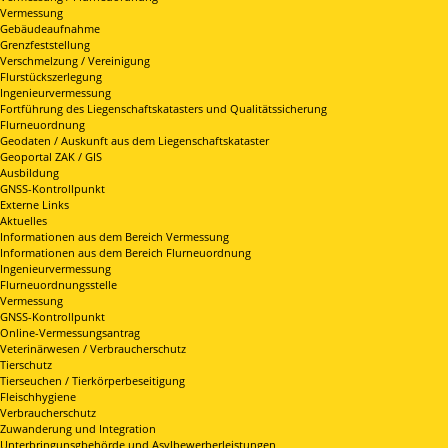
Vermessung
Gebäudeaufnahme
Grenzfeststellung
Verschmelzung / Vereinigung
Flurstückszerlegung
Ingenieurvermessung
Fortführung des Liegenschaftskatasters und Qualitätssicherung
Flurneuordnung
Geodaten / Auskunft aus dem Liegenschaftskataster
Geoportal ZAK / GIS
Ausbildung
GNSS-Kontrollpunkt
Externe Links
Aktuelles
Informationen aus dem Bereich Vermessung
Informationen aus dem Bereich Flurneuordnung
Ingenieurvermessung
Flurneuordnungsstelle
Vermessung
GNSS-Kontrollpunkt
Online-Vermessungsantrag
Veterinärwesen / Verbraucherschutz
Tierschutz
Tierseuchen / Tierkörperbeseitigung
Fleischhygiene
Verbraucherschutz
Zuwanderung und Integration
Unterbringunsgbehörde und Asylbewerberleistungen