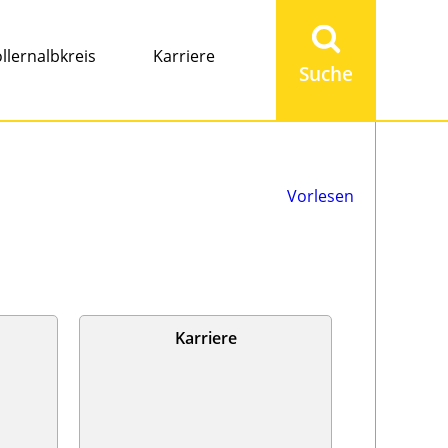
Suchbegriff
eingeben
llernalbkreis
Karriere
Vorlesen
Karriere