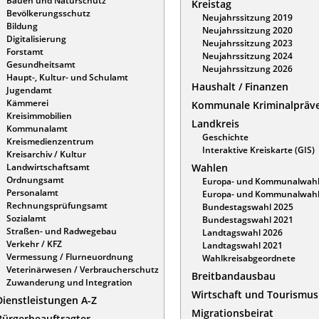
Bauen und Naturschutz
Kreistag
Bevölkerungsschutz
Neujahrssitzung 2019
Bildung
Neujahrssitzung 2020
Digitalisierung
Neujahrssitzung 2023
Forstamt
Neujahrssitzung 2024
Gesundheitsamt
Neujahrssitzung 2026
Haupt-, Kultur- und Schulamt
Haushalt / Finanzen
Jugendamt
Kämmerei
Kommunale Kriminalpräv
Kreisimmobilien
Landkreis
Kommunalamt
Geschichte
Kreismedienzentrum
Interaktive Kreiskarte (GIS)
Kreisarchiv / Kultur
Landwirtschaftsamt
Wahlen
Ordnungsamt
Europa- und Kommunalwahl
Personalamt
Europa- und Kommunalwahl
Rechnungsprüfungsamt
Bundestagswahl 2025
Sozialamt
Bundestagswahl 2021
Straßen- und Radwegebau
Landtagswahl 2026
Verkehr / KFZ
Landtagswahl 2021
Vermessung / Flurneuordnung
Wahlkreisabgeordnete
Veterinärwesen / Verbraucherschutz
Breitbandausbau
Zuwanderung und Integration
Wirtschaft und Tourismus
Dienstleistungen A-Z
Migrationsbeirat
Bürgerbeauftragter