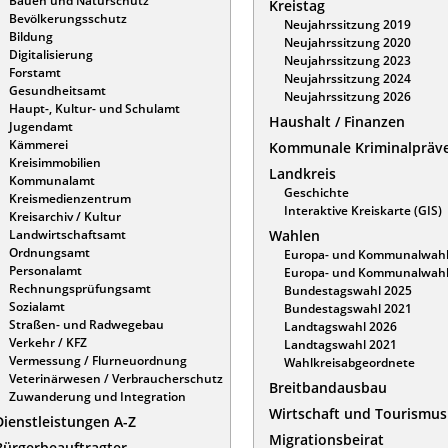
Bauen und Naturschutz
Kreistag
Bevölkerungsschutz
Neujahrssitzung 2019
Bildung
Neujahrssitzung 2020
Digitalisierung
Neujahrssitzung 2023
Forstamt
Neujahrssitzung 2024
Gesundheitsamt
Neujahrssitzung 2026
Haupt-, Kultur- und Schulamt
Haushalt / Finanzen
Jugendamt
Kämmerei
Kommunale Kriminalpräv
Kreisimmobilien
Landkreis
Kommunalamt
Geschichte
Kreismedienzentrum
Interaktive Kreiskarte (GIS)
Kreisarchiv / Kultur
Landwirtschaftsamt
Wahlen
Ordnungsamt
Europa- und Kommunalwahl
Personalamt
Europa- und Kommunalwahl
Rechnungsprüfungsamt
Bundestagswahl 2025
Sozialamt
Bundestagswahl 2021
Straßen- und Radwegebau
Landtagswahl 2026
Verkehr / KFZ
Landtagswahl 2021
Vermessung / Flurneuordnung
Wahlkreisabgeordnete
Veterinärwesen / Verbraucherschutz
Breitbandausbau
Zuwanderung und Integration
Wirtschaft und Tourismus
Dienstleistungen A-Z
Migrationsbeirat
Bürgerbeauftragter