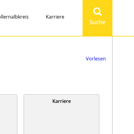
Suchbegriff
eingeben
llernalbkreis
Karriere
Vorlesen
Karriere