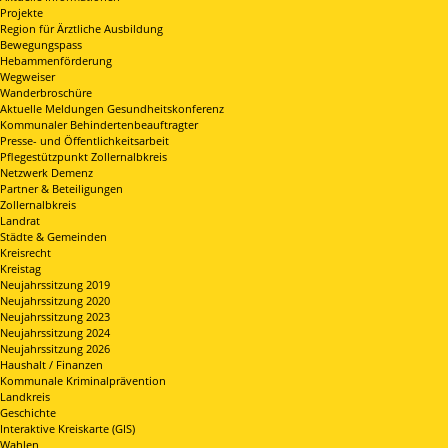
Projekte
Region für Ärztliche Ausbildung
Bewegungspass
Hebammenförderung
Wegweiser
Wanderbroschüre
Aktuelle Meldungen Gesundheitskonferenz
Kommunaler Behindertenbeauftragter
Presse- und Öffentlichkeitsarbeit
Pflegestützpunkt Zollernalbkreis
Netzwerk Demenz
Partner & Beteiligungen
Zollernalbkreis
Landrat
Städte & Gemeinden
Kreisrecht
Kreistag
Neujahrssitzung 2019
Neujahrssitzung 2020
Neujahrssitzung 2023
Neujahrssitzung 2024
Neujahrssitzung 2026
Haushalt / Finanzen
Kommunale Kriminalprävention
Landkreis
Geschichte
Interaktive Kreiskarte (GIS)
Wahlen