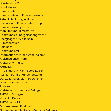
Baustand StoV
Schuladressen
Klimaschutz
Klimaschutz und Klimaanpassung
Aktuelle Meldungen Klima
Energie- und Klimaschutzkonzept
Klimaanpassungskonzept
Mobilität und Klimaschutz
Kommunales Energiemanangement
Energieagentur Zollernalb
Klimasparbuch
Solaratlas
Kommunalamt
Informationen zum Kommunalamt
Kreismedienzentrum
Kreisarchiv / Kultur
Aktuelles
F 10 Bildarchiv Hanne-Lore Kaiser
Restaurierung Urkundenbestand
Der Zollernalbkreis in 50 Objekten
Denkmal Ehrensache
Podcast
Kreisfeuerlöschverband Balingen
ZAK50 in Bisingen
Kunst im Depot
ZAK50 bei Holcim
Dotternhausen Findbuch
Gouvernement Militaire – Cercle de Balingen