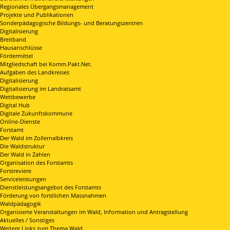
Regionales Übergangsmanagement
Projekte und Publikationen
Sonderpädagogische Bildungs- und Beratungszentren
Digitalisierung
Breitband
Hausanschlüsse
Fördermittel
Mitgliedschaft bei Komm.Pakt.Net.
Aufgaben des Landkreises
Digitalisierung
Digitalisierung im Landratsamt
Wettbewerbe
Digital Hub
Digitale Zukunftskommune
Online-Dienste
Forstamt
Der Wald im Zollernalbkreis
Die Waldstruktur
Der Wald in Zahlen
Organisation des Forstamts
Forstreviere
Serviceleistungen
Dienstleistungsangebot des Forstamts
Förderung von forstlichen Massnahmen
Waldpädagogik
Organisierte Veranstaltungen im Wald, Information und Antragstellung
Aktuelles / Sonstiges
Weitere Links zum Thema Wald