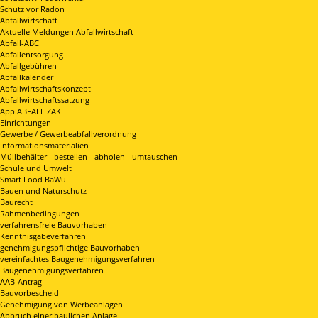
Schutz vor Radon
Abfallwirtschaft
Aktuelle Meldungen Abfallwirtschaft
Abfall-ABC
Abfallentsorgung
Abfallgebühren
Abfallkalender
Abfallwirtschaftskonzept
Abfallwirtschaftssatzung
App ABFALL ZAK
Einrichtungen
Gewerbe / Gewerbeabfallverordnung
Informationsmaterialien
Müllbehälter - bestellen - abholen - umtauschen
Schule und Umwelt
Smart Food BaWü
Bauen und Naturschutz
Baurecht
Rahmenbedingungen
verfahrensfreie Bauvorhaben
Kenntnisgabeverfahren
genehmigungspflichtige Bauvorhaben
vereinfachtes Baugenehmigungsverfahren
Baugenehmigungsverfahren
AAB-Antrag
Bauvorbescheid
Genehmigung von Werbeanlagen
Abbruch einer baulichen Anlage