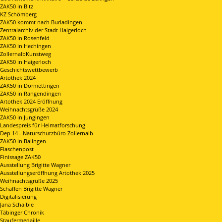
ZAK50 in Bitz
KZ Schömberg
ZAK50 kommt nach Burladingen
Zentralarchiv der Stadt Haigerloch
ZAK50 in Rosenfeld
ZAK50 in Hechingen
ZollernalbKunstweg
ZAK50 in Haigerloch
Geschichtswettbewerb
Artothek 2024
ZAK50 in Dormettingen
ZAK50 in Rangendingen
Artothek 2024 Eröffnung
Weihnachtsgrüße 2024
ZAK50 in Jungingen
Landespreis für Heimatforschung
Dep 14 - Naturschutzbüro Zollernalb
ZAK50 in Balingen
Flaschenpost
Finissage ZAK50
Ausstellung Brigitte Wagner
Ausstellungseröffnung Artothek 2025
Weihnachtsgrüße 2025
Schaffen Brigitte Wagner
Digitalisierung
Jana Schaible
Täbinger Chronik
Staufermedaille