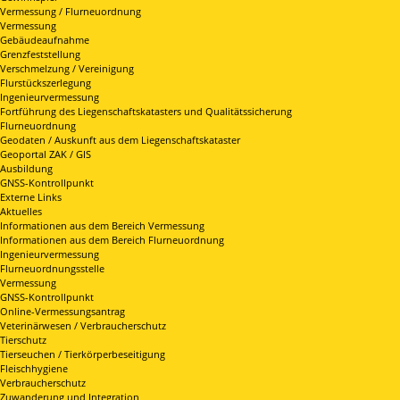
Vermessung / Flurneuordnung
Vermessung
Gebäudeaufnahme
Grenzfeststellung
Verschmelzung / Vereinigung
Flurstückszerlegung
Ingenieurvermessung
Fortführung des Liegenschaftskatasters und Qualitätssicherung
Flurneuordnung
Geodaten / Auskunft aus dem Liegenschaftskataster
Geoportal ZAK / GIS
Ausbildung
GNSS-Kontrollpunkt
Externe Links
Aktuelles
Informationen aus dem Bereich Vermessung
Informationen aus dem Bereich Flurneuordnung
Ingenieurvermessung
Flurneuordnungsstelle
Vermessung
GNSS-Kontrollpunkt
Online-Vermessungsantrag
Veterinärwesen / Verbraucherschutz
Tierschutz
Tierseuchen / Tierkörperbeseitigung
Fleischhygiene
Verbraucherschutz
Zuwanderung und Integration