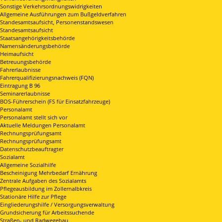
Sonstige Verkehrsordnungswidrigkeiten
Allgemeine Ausführungen zum Bußgeldverfahren
Standesamtsaufsicht, Personenstandswesen
Standesamtsaufsicht
Staatsangehörigkeitsbehörde
Namensänderungsbehörde
Heimaufsicht
Betreuungsbehörde
Fahrerlaubnisse
Fahrerqualifizierungsnachweis (FQN)
Eintragung B 96
Seminarerlaubnisse
BOS-Führerschein (FS für Einsatzfahrzeuge)
Personalamt
Personalamt stellt sich vor
Aktuelle Meldungen Personalamt
Rechnungsprüfungsamt
Rechnungsprüfungsamt
Datenschutzbeauftragter
Sozialamt
Allgemeine Sozialhilfe
Bescheinigung Mehrbedarf Ernährung
Zentrale Aufgaben des Sozialamts
Pflegeausbildung im Zollernalbkreis
Stationäre Hilfe zur Pflege
Eingliederungshilfe / Versorgungsverwaltung
Grundsicherung für Arbeitssuchende
Straßen- und Radwegebau