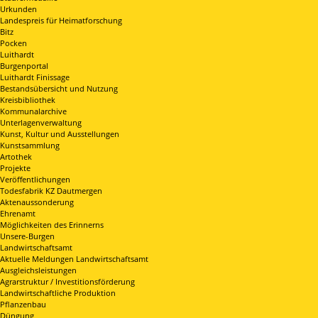
Urkunden
Landespreis für Heimatforschung
Bitz
Pocken
Luithardt
Burgenportal
Luithardt Finissage
Bestandsübersicht und Nutzung
Kreisbibliothek
Kommunalarchive
Unterlagenverwaltung
Kunst, Kultur und Ausstellungen
Kunstsammlung
Artothek
Projekte
Veröffentlichungen
Todesfabrik KZ Dautmergen
Aktenaussonderung
Ehrenamt
Möglichkeiten des Erinnerns
Unsere-Burgen
Landwirtschaftsamt
Aktuelle Meldungen Landwirtschaftsamt
Ausgleichsleistungen
Agrarstruktur / Investitionsförderung
Landwirtschaftliche Produktion
Pflanzenbau
Düngung