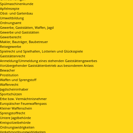
Spülmaschinenkunde
Apfelrezepte
Obst- und Gartenbau
Umweltbildung
Ordnungsamt
Gewerbe, Gaststätten, Waffen, Jagd
Gewerbe und Gaststätten
Gewerberecht
Makler, Bauträger, Baubetreuer
Reisegewerbe
Spielrecht und Spielhallen, Lotterien und Glücksspiele
Gaststättenrecht
Anmeldung/Ummeldung eines stehenden Gaststättengewerbes
Vorübergehender Gaststättenbetrieb aus besonderem Anlass
Bewacher
Prostitution
Waffen und Sprengstoff
Waffenrecht
Jagdscheininhaber
Sportschützen
Erbe bzw. Vermächtnisnehmer
Europäischer Feuerwaffenpass
Kleiner Waffenschein
Sprengstoffrecht
Untere Jagdbehörde
Kreispolizeibehörde
Ordnungswidrigkeiten
Verkehrsordnungwidrigkeiten