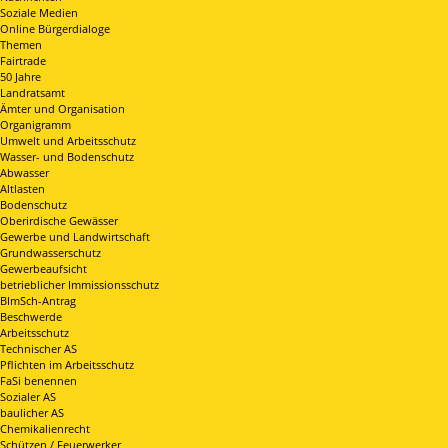
Soziale Medien
Online Bürgerdialoge
Themen
Fairtrade
50 Jahre
Landratsamt
Ämter und Organisation
Organigramm
Umwelt und Arbeitsschutz
Wasser- und Bodenschutz
Abwasser
Altlasten
Bodenschutz
Oberirdische Gewässer
Gewerbe und Landwirtschaft
Grundwasserschutz
Gewerbeaufsicht
betrieblicher Immissionsschutz
BImSch-Antrag
Beschwerde
Arbeitsschutz
Technischer AS
Pflichten im Arbeitsschutz
FaSi benennen
Sozialer AS
baulicher AS
Chemikalienrecht
Schützen / Feuerwerker