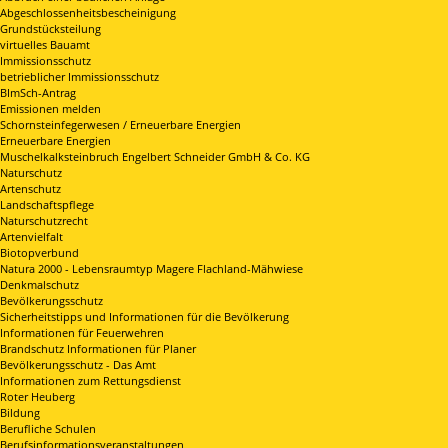
Abgeschlossenheitsbescheinigung
Grundstücksteilung
virtuelles Bauamt
Immissionsschutz
betrieblicher Immissionsschutz
BImSch-Antrag
Emissionen melden
Schornsteinfegerwesen / Erneuerbare Energien
Erneuerbare Energien
Muschelkalksteinbruch Engelbert Schneider GmbH & Co. KG
Naturschutz
Artenschutz
Landschaftspflege
Naturschutzrecht
Artenvielfalt
Biotopverbund
Natura 2000 - Lebensraumtyp Magere Flachland-Mähwiese
Denkmalschutz
Bevölkerungsschutz
Sicherheitstipps und Informationen für die Bevölkerung
Informationen für Feuerwehren
Brandschutz Informationen für Planer
Bevölkerungsschutz - Das Amt
Informationen zum Rettungsdienst
Roter Heuberg
Bildung
Berufliche Schulen
Berufsinformationsveranstaltungen