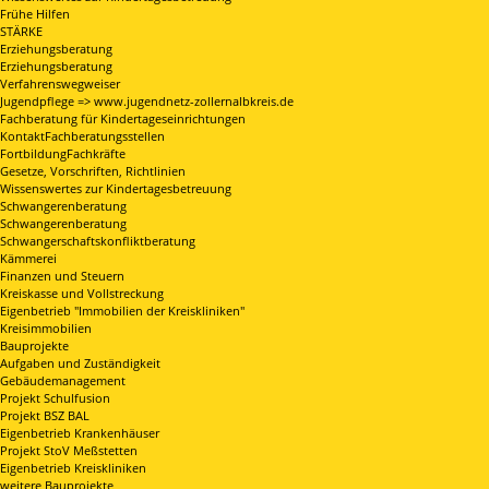
Frühe Hilfen
STÄRKE
Erziehungsberatung
Erziehungsberatung
Verfahrenswegweiser
Jugendpflege => www.jugendnetz-zollernalbkreis.de
Fachberatung für Kindertageseinrichtungen
KontaktFachberatungsstellen
FortbildungFachkräfte
Gesetze, Vorschriften, Richtlinien
Wissenswertes zur Kindertagesbetreuung
Schwangerenberatung
Schwangerenberatung
Schwangerschaftskonfliktberatung
Kämmerei
Finanzen und Steuern
Kreiskasse und Vollstreckung
Eigenbetrieb "Immobilien der Kreiskliniken"
Kreisimmobilien
Bauprojekte
Aufgaben und Zuständigkeit
Gebäudemanagement
Projekt Schulfusion
Projekt BSZ BAL
Eigenbetrieb Krankenhäuser
Projekt StoV Meßstetten
Eigenbetrieb Kreiskliniken
weitere Bauprojekte