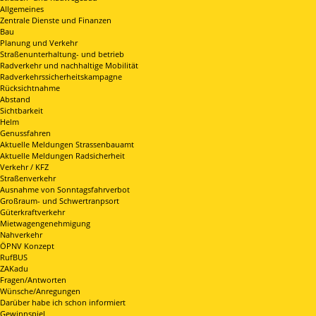
Allgemeines
Zentrale Dienste und Finanzen
Bau
Planung und Verkehr
Straßenunterhaltung- und betrieb
Radverkehr und nachhaltige Mobilität
Radverkehrssicherheitskampagne
Rücksichtnahme
Abstand
Sichtbarkeit
Helm
Genussfahren
Aktuelle Meldungen Strassenbauamt
Aktuelle Meldungen Radsicherheit
Verkehr / KFZ
Straßenverkehr
Ausnahme von Sonntagsfahrverbot
Großraum- und Schwertranpsort
Güterkraftverkehr
Mietwagengenehmigung
Nahverkehr
ÖPNV Konzept
RufBUS
ZAKadu
Fragen/Antworten
Wünsche/Anregungen
Darüber habe ich schon informiert
Gewinnspiel