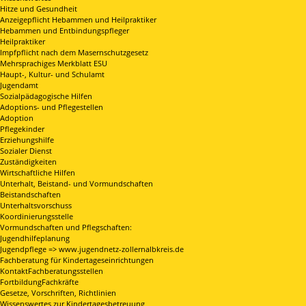
Hitze und Gesundheit
Anzeigepflicht Hebammen und Heilpraktiker
Hebammen und Entbindungspfleger
Heilpraktiker
Impfpflicht nach dem Masernschutzgesetz
Mehrsprachiges Merkblatt ESU
Haupt-, Kultur- und Schulamt
Jugendamt
Sozialpädagogische Hilfen
Adoptions- und Pflegestellen
Adoption
Pflegekinder
Erziehungshilfe
Sozialer Dienst
Zuständigkeiten
Wirtschaftliche Hilfen
Unterhalt, Beistand- und Vormundschaften
Beistandschaften
Unterhaltsvorschuss
Koordinierungsstelle
Vormundschaften und Pflegschaften:
Jugendhilfeplanung
Jugendpflege => www.jugendnetz-zollernalbkreis.de
Fachberatung für Kindertageseinrichtungen
KontaktFachberatungsstellen
FortbildungFachkräfte
Gesetze, Vorschriften, Richtlinien
Wissenswertes zur Kindertagesbetreuung