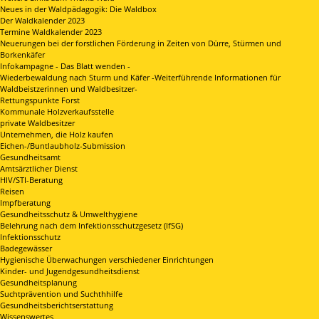
Neues in der Waldpädagogik: Die Waldbox
Der Waldkalender 2023
Termine Waldkalender 2023
Neuerungen bei der forstlichen Förderung in Zeiten von Dürre, Stürmen und
Borkenkäfer
Infokampagne - Das Blatt wenden -
Wiederbewaldung nach Sturm und Käfer -Weiterführende Informationen für
Waldbeistzerinnen und Waldbesitzer-
Rettungspunkte Forst
Kommunale Holzverkaufsstelle
private Waldbesitzer
Unternehmen, die Holz kaufen
Eichen-/Buntlaubholz-Submission
Gesundheitsamt
Amtsärztlicher Dienst
HIV/STI-Beratung
Reisen
Impfberatung
Gesundheitsschutz & Umwelthygiene
Belehrung nach dem Infektionsschutzgesetz (IfSG)
Infektionsschutz
Badegewässer
Hygienische Überwachungen verschiedener Einrichtungen
Kinder- und Jugendgesundheitsdienst
Gesundheitsplanung
Suchtprävention und Suchthhilfe
Gesundheitsberichtserstattung
Wissenswertes