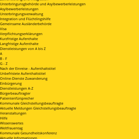
Unterbringunsgbehörde und Asylbewerberleistungen
Asylbewerberleistungen
Unterbringungsverwaltung
Integration und Flüchtlingshilfe
Gemeinsame Ausländerbehörde
Visa
Verpflichtungserklärungen
Kurzfristige Aufenthalte
Langfristige Aufenthalte
Dienstleistungen von A bis Z
A
B - F
G - Z
Nach der Einreise - Aufenthaltstitel
Unbefristete Aufenthaltstitel
Online-Dienste Zuwanderung
Einbürgerung
Dienstleistungen A-Z
Bürgerbeauftragter
Patientenfürsprecher
Kommunale Gleichstellungsbeauftragte
Aktuelle Meldungen Gleichstellungsbeauftragte
Veranstaltungen
Hilfe
Wissenswertes
Weltfrauentag
Kommunale Gesundheitskonferenz
Aktuelle Informationen