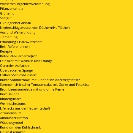
Wasserschutzgebietsverordnung
Pflanzenschutz
Grünalnd
Saatgut
Ökologischer Anbau
Niederschlagswasser von Dächern/Hofflächen
Aus und Weiterbildung
Tierhaltung
Ernährung / Hauswirtschaft
Beki-Referentinnen
Rezepte
Rote-Bete-Carpaccio(roh)
Feldsalat mit Walnuss und Orange
Ostereier-Aufstrich
Überbackener Spargel
Erdbeer-Schicht-Dessert
Bunte Sommerbowl mit Rindfleisch oder vegetarisch
Sommerlich frischer Tomatensalat mit Gurke und Fetakäse
Brombeermarmelade mit und ohne Kerne
Kürbissuppe
Rindergulasch
Weihnachtsbuns
Lifehacks aus der Hauswirtschaft
Zitronensäure
Allrounder Natron
Wäschesymbol
Rund um den Kühlschrank
Grillrost reinigen