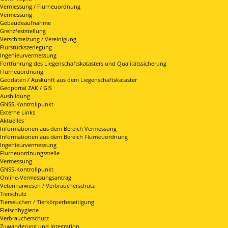
Vermessung / Flurneuordnung
Vermessung
Gebäudeaufnahme
Grenzfeststellung
Verschmelzung / Vereinigung
Flurstückszerlegung
Ingenieurvermessung
Fortführung des Liegenschaftskatasters und Qualitätssicherung
Flurneuordnung
Geodaten / Auskunft aus dem Liegenschaftskataster
Geoportal ZAK / GIS
Ausbildung
GNSS-Kontrollpunkt
Externe Links
Aktuelles
Informationen aus dem Bereich Vermessung
Informationen aus dem Bereich Flurneuordnung
Ingenieurvermessung
Flurneuordnungsstelle
Vermessung
GNSS-Kontrollpunkt
Online-Vermessungsantrag
Veterinärwesen / Verbraucherschutz
Tierschutz
Tierseuchen / Tierkörperbeseitigung
Fleischhygiene
Verbraucherschutz
Zuwanderung und Integration