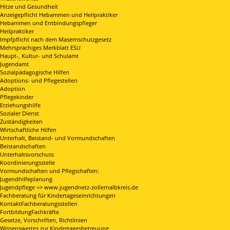
Hitze und Gesundheit
Anzeigepflicht Hebammen und Heilpraktiker
Hebammen und Entbindungspfleger
Heilpraktiker
Impfpflicht nach dem Masernschutzgesetz
Mehrsprachiges Merkblatt ESU
Haupt-, Kultur- und Schulamt
Jugendamt
Sozialpädagogische Hilfen
Adoptions- und Pflegestellen
Adoption
Pflegekinder
Erziehungshilfe
Sozialer Dienst
Zuständigkeiten
Wirtschaftliche Hilfen
Unterhalt, Beistand- und Vormundschaften
Beistandschaften
Unterhaltsvorschuss
Koordinierungsstelle
Vormundschaften und Pflegschaften:
Jugendhilfeplanung
Jugendpflege => www.jugendnetz-zollernalbkreis.de
Fachberatung für Kindertageseinrichtungen
KontaktFachberatungsstellen
FortbildungFachkräfte
Gesetze, Vorschriften, Richtlinien
Wissenswertes zur Kindertagesbetreuung