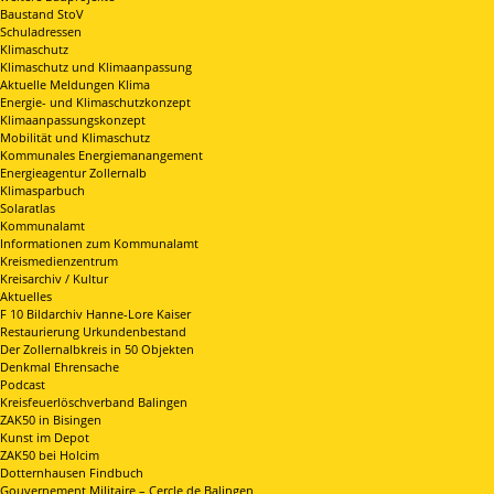
Baustand StoV
Schuladressen
Klimaschutz
Klimaschutz und Klimaanpassung
Aktuelle Meldungen Klima
Energie- und Klimaschutzkonzept
Klimaanpassungskonzept
Mobilität und Klimaschutz
Kommunales Energiemanangement
Energieagentur Zollernalb
Klimasparbuch
Solaratlas
Kommunalamt
Informationen zum Kommunalamt
Kreismedienzentrum
Kreisarchiv / Kultur
Aktuelles
F 10 Bildarchiv Hanne-Lore Kaiser
Restaurierung Urkundenbestand
Der Zollernalbkreis in 50 Objekten
Denkmal Ehrensache
Podcast
Kreisfeuerlöschverband Balingen
ZAK50 in Bisingen
Kunst im Depot
ZAK50 bei Holcim
Dotternhausen Findbuch
Gouvernement Militaire – Cercle de Balingen