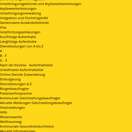
Unterbringunsgbehörde und Asylbewerberleistungen
Asylbewerberleistungen
Unterbringungsverwaltung
Integration und Flüchtlingshilfe
Gemeinsame Ausländerbehörde
Visa
Verpflichtungserklärungen
Kurzfristige Aufenthalte
Langfristige Aufenthalte
Dienstleistungen von A bis Z
A
B - F
G - Z
Nach der Einreise - Aufenthaltstitel
Unbefristete Aufenthaltstitel
Online-Dienste Zuwanderung
Einbürgerung
Dienstleistungen A-Z
Bürgerbeauftragter
Patientenfürsprecher
Kommunale Gleichstellungsbeauftragte
Aktuelle Meldungen Gleichstellungsbeauftragte
Veranstaltungen
Hilfe
Wissenswertes
Weltfrauentag
Kommunale Gesundheitskonferenz
Aktuelle Informationen