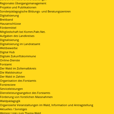
Regionales Übergangsmanagement
Projekte und Publikationen
Sonderpädagogische Bildungs- und Beratungszentren
Digitalisierung
Breitband
Hausanschlüsse
Fördermittel
Mitgliedschaft bei Komm.Pakt.Net.
Aufgaben des Landkreises
Digitalisierung
Digitalisierung im Landratsamt
Wettbewerbe
Digital Hub
Digitale Zukunftskommune
Online-Dienste
Forstamt
Der Wald im Zollernalbkreis
Die Waldstruktur
Der Wald in Zahlen
Organisation des Forstamts
Forstreviere
Serviceleistungen
Dienstleistungsangebot des Forstamts
Förderung von forstlichen Massnahmen
Waldpädagogik
Organisierte Veranstaltungen im Wald, Information und Antragstellung
Aktuelles / Sonstiges
Weitere Links zum Thema Wald