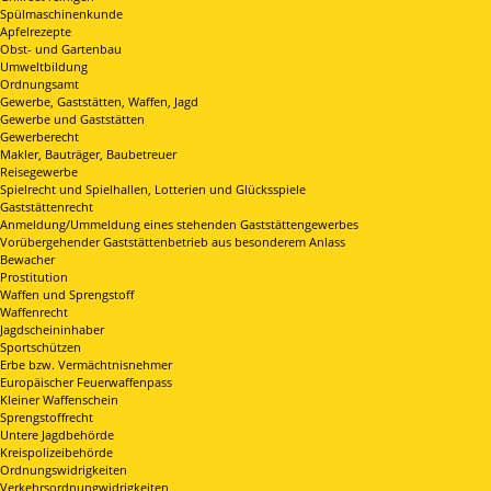
Spülmaschinenkunde
Apfelrezepte
Obst- und Gartenbau
Umweltbildung
Ordnungsamt
Gewerbe, Gaststätten, Waffen, Jagd
Gewerbe und Gaststätten
Gewerberecht
Makler, Bauträger, Baubetreuer
Reisegewerbe
Spielrecht und Spielhallen, Lotterien und Glücksspiele
Gaststättenrecht
Anmeldung/Ummeldung eines stehenden Gaststättengewerbes
Vorübergehender Gaststättenbetrieb aus besonderem Anlass
Bewacher
Prostitution
Waffen und Sprengstoff
Waffenrecht
Jagdscheininhaber
Sportschützen
Erbe bzw. Vermächtnisnehmer
Europäischer Feuerwaffenpass
Kleiner Waffenschein
Sprengstoffrecht
Untere Jagdbehörde
Kreispolizeibehörde
Ordnungswidrigkeiten
Verkehrsordnungwidrigkeiten