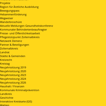
Projekte
Region für Ärztliche Ausbildung
Bewegungspass
Hebammenförderung
Wegweiser
Wanderbroschüre
Aktuelle Meldungen Gesundheitskonferenz
Kommunaler Behindertenbeauftragter
Presse- und Öffentlichkeitsarbeit
Pflegestützpunkt Zollernalbkreis
Netzwerk Demenz
Partner & Beteiligungen
Zollernalbkreis
Landrat
Städte & Gemeinden
Kreisrecht
Kreistag
Neujahrssitzung 2019
Neujahrssitzung 2020
Neujahrssitzung 2023
Neujahrssitzung 2024
Neujahrssitzung 2026
Haushalt / Finanzen
Kommunale Kriminalprävention
Landkreis
Geschichte
Interaktive Kreiskarte (GIS)
Wahlen