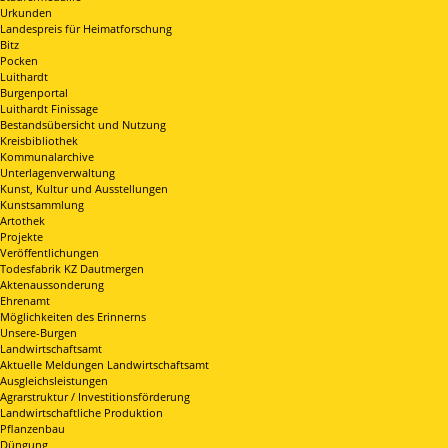
Urkunden
Landespreis für Heimatforschung
Bitz
Pocken
Luithardt
Burgenportal
Luithardt Finissage
Bestandsübersicht und Nutzung
Kreisbibliothek
Kommunalarchive
Unterlagenverwaltung
Kunst, Kultur und Ausstellungen
Kunstsammlung
Artothek
Projekte
Veröffentlichungen
Todesfabrik KZ Dautmergen
Aktenaussonderung
Ehrenamt
Möglichkeiten des Erinnerns
Unsere-Burgen
Landwirtschaftsamt
Aktuelle Meldungen Landwirtschaftsamt
Ausgleichsleistungen
Agrarstruktur / Investitionsförderung
Landwirtschaftliche Produktion
Pflanzenbau
Düngung