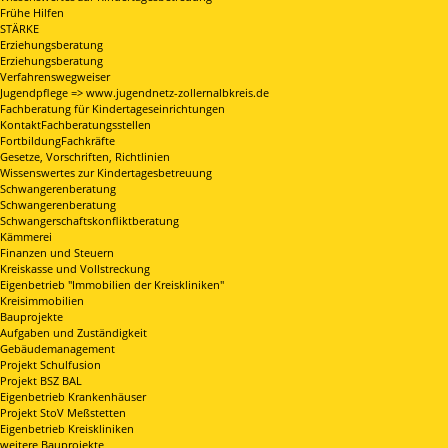
Frühe Hilfen
STÄRKE
Erziehungsberatung
Erziehungsberatung
Verfahrenswegweiser
Jugendpflege => www.jugendnetz-zollernalbkreis.de
Fachberatung für Kindertageseinrichtungen
KontaktFachberatungsstellen
FortbildungFachkräfte
Gesetze, Vorschriften, Richtlinien
Wissenswertes zur Kindertagesbetreuung
Schwangerenberatung
Schwangerenberatung
Schwangerschaftskonfliktberatung
Kämmerei
Finanzen und Steuern
Kreiskasse und Vollstreckung
Eigenbetrieb "Immobilien der Kreiskliniken"
Kreisimmobilien
Bauprojekte
Aufgaben und Zuständigkeit
Gebäudemanagement
Projekt Schulfusion
Projekt BSZ BAL
Eigenbetrieb Krankenhäuser
Projekt StoV Meßstetten
Eigenbetrieb Kreiskliniken
weitere Bauprojekte