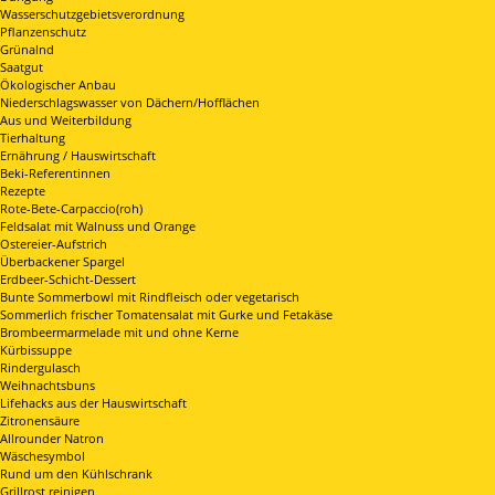
Wasserschutzgebietsverordnung
Pflanzenschutz
Grünalnd
Saatgut
Ökologischer Anbau
Niederschlagswasser von Dächern/Hofflächen
Aus und Weiterbildung
Tierhaltung
Ernährung / Hauswirtschaft
Beki-Referentinnen
Rezepte
Rote-Bete-Carpaccio(roh)
Feldsalat mit Walnuss und Orange
Ostereier-Aufstrich
Überbackener Spargel
Erdbeer-Schicht-Dessert
Bunte Sommerbowl mit Rindfleisch oder vegetarisch
Sommerlich frischer Tomatensalat mit Gurke und Fetakäse
Brombeermarmelade mit und ohne Kerne
Kürbissuppe
Rindergulasch
Weihnachtsbuns
Lifehacks aus der Hauswirtschaft
Zitronensäure
Allrounder Natron
Wäschesymbol
Rund um den Kühlschrank
Grillrost reinigen