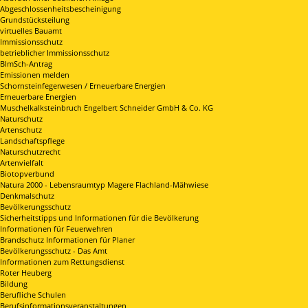
Abgeschlossenheitsbescheinigung
Grundstücksteilung
virtuelles Bauamt
Immissionsschutz
betrieblicher Immissionsschutz
BImSch-Antrag
Emissionen melden
Schornsteinfegerwesen / Erneuerbare Energien
Erneuerbare Energien
Muschelkalksteinbruch Engelbert Schneider GmbH & Co. KG
Naturschutz
Artenschutz
Landschaftspflege
Naturschutzrecht
Artenvielfalt
Biotopverbund
Natura 2000 - Lebensraumtyp Magere Flachland-Mähwiese
Denkmalschutz
Bevölkerungsschutz
Sicherheitstipps und Informationen für die Bevölkerung
Informationen für Feuerwehren
Brandschutz Informationen für Planer
Bevölkerungsschutz - Das Amt
Informationen zum Rettungsdienst
Roter Heuberg
Bildung
Berufliche Schulen
Berufsinformationsveranstaltungen