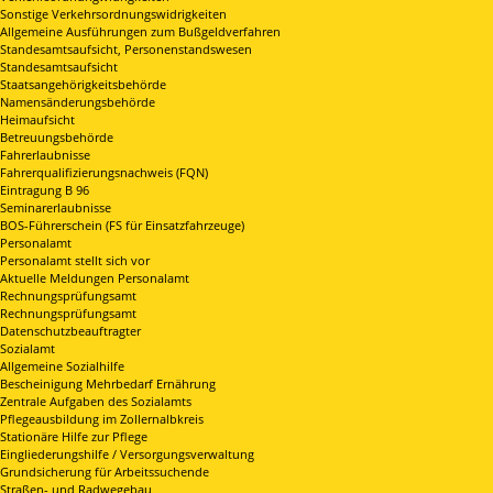
Sonstige Verkehrsordnungswidrigkeiten
Allgemeine Ausführungen zum Bußgeldverfahren
Standesamtsaufsicht, Personenstandswesen
Standesamtsaufsicht
Staatsangehörigkeitsbehörde
Namensänderungsbehörde
Heimaufsicht
Betreuungsbehörde
Fahrerlaubnisse
Fahrerqualifizierungsnachweis (FQN)
Eintragung B 96
Seminarerlaubnisse
BOS-Führerschein (FS für Einsatzfahrzeuge)
Personalamt
Personalamt stellt sich vor
Aktuelle Meldungen Personalamt
Rechnungsprüfungsamt
Rechnungsprüfungsamt
Datenschutzbeauftragter
Sozialamt
Allgemeine Sozialhilfe
Bescheinigung Mehrbedarf Ernährung
Zentrale Aufgaben des Sozialamts
Pflegeausbildung im Zollernalbkreis
Stationäre Hilfe zur Pflege
Eingliederungshilfe / Versorgungsverwaltung
Grundsicherung für Arbeitssuchende
Straßen- und Radwegebau