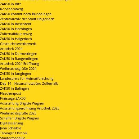
ZAK50 in Bitz
KZ Schömberg
ZAK50 kommt nach Burladingen
Zentralarchiv der Stadt Haigerloch
ZAK50 in Rosenfeld
ZAK50 in Hechingen
ZollernalbKunstweg
ZAK50 in Haigerloch
Geschichtswettbewerb
Artothek 2024
ZAK50 in Dormettingen
ZAK50 in Rangendingen
Artothek 2024 Eröffnung
Weihnachtsgrüße 2024
ZAK50 in Jungingen
Landespreis für Heimatforschung
Dep 14 - Naturschutzbüro Zollernalb
ZAK50 in Balingen
Flaschenpost
Finissage ZAK50
Ausstellung Brigitte Wagner
Ausstellungseröffnung Artothek 2025
Weihnachtsgrüße 2025
Schaffen Brigitte Wagner
Digitalisierung
Jana Schaible
Täbinger Chronik
Staufermedaille