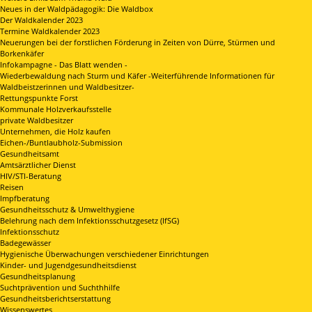
Neues in der Waldpädagogik: Die Waldbox
Der Waldkalender 2023
Termine Waldkalender 2023
Neuerungen bei der forstlichen Förderung in Zeiten von Dürre, Stürmen und
Borkenkäfer
Infokampagne - Das Blatt wenden -
Wiederbewaldung nach Sturm und Käfer -Weiterführende Informationen für
Waldbeistzerinnen und Waldbesitzer-
Rettungspunkte Forst
Kommunale Holzverkaufsstelle
private Waldbesitzer
Unternehmen, die Holz kaufen
Eichen-/Buntlaubholz-Submission
Gesundheitsamt
Amtsärztlicher Dienst
HIV/STI-Beratung
Reisen
Impfberatung
Gesundheitsschutz & Umwelthygiene
Belehrung nach dem Infektionsschutzgesetz (IfSG)
Infektionsschutz
Badegewässer
Hygienische Überwachungen verschiedener Einrichtungen
Kinder- und Jugendgesundheitsdienst
Gesundheitsplanung
Suchtprävention und Suchthhilfe
Gesundheitsberichtserstattung
Wissenswertes