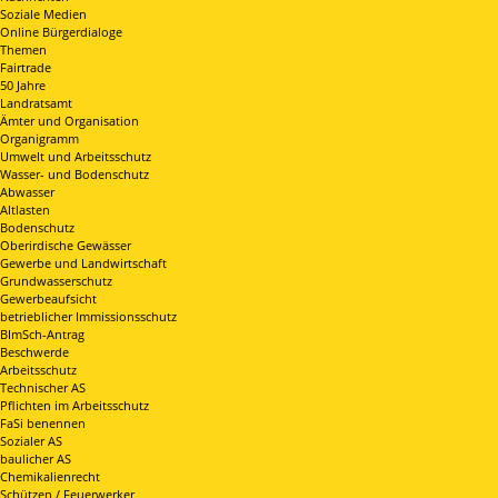
Soziale Medien
Online Bürgerdialoge
Themen
Fairtrade
50 Jahre
Landratsamt
Ämter und Organisation
Organigramm
Umwelt und Arbeitsschutz
Wasser- und Bodenschutz
Abwasser
Altlasten
Bodenschutz
Oberirdische Gewässer
Gewerbe und Landwirtschaft
Grundwasserschutz
Gewerbeaufsicht
betrieblicher Immissionsschutz
BImSch-Antrag
Beschwerde
Arbeitsschutz
Technischer AS
Pflichten im Arbeitsschutz
FaSi benennen
Sozialer AS
baulicher AS
Chemikalienrecht
Schützen / Feuerwerker