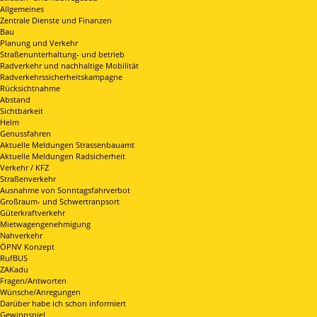
Allgemeines
Zentrale Dienste und Finanzen
Bau
Planung und Verkehr
Straßenunterhaltung- und betrieb
Radverkehr und nachhaltige Mobilität
Radverkehrssicherheitskampagne
Rücksichtnahme
Abstand
Sichtbarkeit
Helm
Genussfahren
Aktuelle Meldungen Strassenbauamt
Aktuelle Meldungen Radsicherheit
Verkehr / KFZ
Straßenverkehr
Ausnahme von Sonntagsfahrverbot
Großraum- und Schwertranpsort
Güterkraftverkehr
Mietwagengenehmigung
Nahverkehr
ÖPNV Konzept
RufBUS
ZAKadu
Fragen/Antworten
Wünsche/Anregungen
Darüber habe ich schon informiert
Gewinnspiel