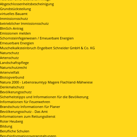
Abgeschlossenheitsbescheinigung
Grundstücksteilung
virtuelles Bauamt
Immissionsschutz
betrieblicher Immissionsschutz
BImSch-Antrag
Emissionen melden
Schornsteinfegerwesen / Erneuerbare Energien
Erneuerbare Energien
Muschelkalksteinbruch Engelbert Schneider GmbH & Co. KG
Naturschutz
Artenschutz
Landschaftspflege
Naturschutzrecht
Artenvielfalt
Biotopverbund
Natura 2000 - Lebensraumtyp Magere Flachland-Mähwiese
Denkmalschutz
Bevölkerungsschutz
Sicherheitstipps und Informationen für die Bevölkerung
Informationen für Feuerwehren
Brandschutz Informationen für Planer
Bevölkerungsschutz - Das Amt
Informationen zum Rettungsdienst
Roter Heuberg
Bildung
Berufliche Schulen
Berufsinformationsveranstaltungen