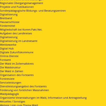
Regionales Übergangsmanagement
Projekte und Publikationen
Sonderpädagogische Bildungs- und Beratungszentren
Digitalisierung
Breitband
Hausanschlüsse
Fördermittel
Mitgliedschaft bei Komm.Pakt.Net.
Aufgaben des Landkreises
Digitalisierung
Digitalisierung im Landratsamt
Wettbewerbe
Digital Hub
Digitale Zukunftskommune
Online-Dienste
Forstamt
Der Wald im Zollernalbkreis
Die Waldstruktur
Der Wald in Zahlen
Organisation des Forstamts
Forstreviere
Serviceleistungen
Dienstleistungsangebot des Forstamts
Förderung von forstlichen Massnahmen
Waldpädagogik
Organisierte Veranstaltungen im Wald, Information und Antragstellung
Aktuelles / Sonstiges
Weitere Links zum Thema Wald