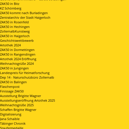
ZAK50 in Bitz
KZ Schömberg
ZAK50 kommt nach Burladingen
Zentralarchiv der Stadt Haigerloch
ZAK50 in Rosenfeld
ZAK50 in Hechingen
ZollernalbKunstweg
ZAK50 in Haigerloch
Geschichtswettbewerb
Artothek 2024
ZAK50 in Dormettingen
ZAK50 in Rangendingen
Artothek 2024 Eröffnung
Weihnachtsgrüße 2024
ZAK50 in Jungingen
Landespreis für Heimatforschung
Dep 14 - Naturschutzbüro Zollernalb
ZAK50 in Balingen
Flaschenpost
Finissage ZAK50
Ausstellung Brigitte Wagner
Ausstellungseröffnung Artothek 2025
Weihnachtsgrüße 2025
Schaffen Brigitte Wagner
Digitalisierung
Jana Schaible
Täbinger Chronik
Staufermedaille