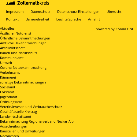
Impressum
Datenschutz
Datenschutz-Einstellungen
Übersicht
Kontakt
Barrierefreiheit
Leichte Sprache
Anfahrt
Aktuelles
p
owered by
Komm.ONE
Ärztlicher Notdienst
Öffentliche Bekanntmachungen
Amtliche Bekanntmachungen
Abfallwirtschaft
Bauen und Naturschutz
Kommunalamt
Umwelt
Corona-Notbekanntmachung
Verkehrsamt
Kämmerei
sonstige Bekanntmachungen
Sozialamt
Forstamt
Jugendamt
Ordnungsamt
Veterinärwesen und Verbraucherschutz
Geschäftsstelle Kreistag
Landwirtschaftsamt
Bekanntmachung Regionalverband Neckar-Alb
Ausschreibungen
Baustellen und Umleitungen
Nachrichten