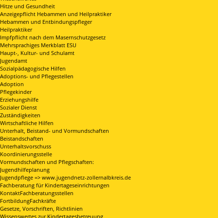
Hitze und Gesundheit
Anzeigepflicht Hebammen und Heilpraktiker
Hebammen und Entbindungspfleger
Heilpraktiker
Impfpflicht nach dem Masernschutzgesetz
Mehrsprachiges Merkblatt ESU
Haupt-, Kultur- und Schulamt
Jugendamt
Sozialpädagogische Hilfen
Adoptions- und Pflegestellen
Adoption
Pflegekinder
Erziehungshilfe
Sozialer Dienst
Zuständigkeiten
Wirtschaftliche Hilfen
Unterhalt, Beistand- und Vormundschaften
Beistandschaften
Unterhaltsvorschuss
Koordinierungsstelle
Vormundschaften und Pflegschaften:
Jugendhilfeplanung
Jugendpflege => www.jugendnetz-zollernalbkreis.de
Fachberatung für Kindertageseinrichtungen
KontaktFachberatungsstellen
FortbildungFachkräfte
Gesetze, Vorschriften, Richtlinien
Wissenswertes zur Kindertagesbetreuung