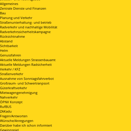
Allgemeines
Zentrale Dienste und Finanzen
Bau
Planung und Verkehr
Straßenunterhaltung- und betrieb
Radverkehr und nachhaltige Mobilität
Radverkehrssicherheitskampagne
Rücksichtnahme
Abstand
Sichtbarkeit
Helm
Genussfahren
Aktuelle Meldungen Strassenbauamt
Aktuelle Meldungen Radsicherheit
Verkehr / KFZ
Straßenverkehr
Ausnahme von Sonntagsfahrverbot
Großraum- und Schwertranpsort
Güterkraftverkehr
Mietwagengenehmigung
Nahverkehr
ÖPNV Konzept
RufBUS
ZAKadu
Fragen/Antworten
Wünsche/Anregungen
Darüber habe ich schon informiert
Gewinnspiel