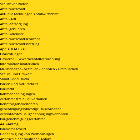
Schutz vor Radon
Abfallwirtschaft
Aktuelle Meldungen Abfallwirtschaft
Abfall-ABC
Abfallentsorgung
Abfallgebühren
Abfallkalender
Abfallwirtschaftskonzept
Abfallwirtschaftssatzung
App ABFALL ZAK
Einrichtungen
Gewerbe / Gewerbeabfallverordnung
Informationsmaterialien
Müllbehälter - bestellen - abholen - umtauschen
Schule und Umwelt
Smart Food BaWü
Bauen und Naturschutz
Baurecht
Rahmenbedingungen
verfahrensfreie Bauvorhaben
Kenntnisgabeverfahren
genehmigungspflichtige Bauvorhaben
vereinfachtes Baugenehmigungsverfahren
Baugenehmigungsverfahren
AAB-Antrag
Bauvorbescheid
Genehmigung von Werbeanlagen
Abbruch einer baulichen Anlage