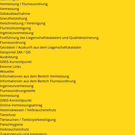
Vermessung / Flurneuordnung
Vermessung
Gebäudeaufnahme
Grenzfeststellung
Verschmelzung / Vereinigung
Flurstückszerlegung
Ingenieurvermessung
Fortführung des Liegenschaftskatasters und Qualitätssicherung
Flurneuordnung
Geodaten / Auskunft aus dem Liegenschaftskataster
Geoportal ZAK / GIS
Ausbildung
GNSS-Kontrollpunkt
Externe Links
Aktuelles
Informationen aus dem Bereich Vermessung
Informationen aus dem Bereich Flurneuordnung
Ingenieurvermessung
Flurneuordnungsstelle
Vermessung
GNSS-Kontrollpunkt
Online-Vermessungsantrag
Veterinärwesen / Verbraucherschutz
Tierschutz
Tierseuchen / Tierkörperbeseitigung
Fleischhygiene
Verbraucherschutz
Zuwanderung und Integration