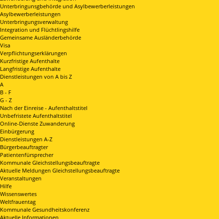
Unterbringunsgbehörde und Asylbewerberleistungen
Asylbewerberleistungen
Unterbringungsverwaltung
Integration und Flüchtlingshilfe
Gemeinsame Ausländerbehörde
Visa
Verpflichtungserklärungen
Kurzfristige Aufenthalte
Langfristige Aufenthalte
Dienstleistungen von A bis Z
A
B - F
G - Z
Nach der Einreise - Aufenthaltstitel
Unbefristete Aufenthaltstitel
Online-Dienste Zuwanderung
Einbürgerung
Dienstleistungen A-Z
Bürgerbeauftragter
Patientenfürsprecher
Kommunale Gleichstellungsbeauftragte
Aktuelle Meldungen Gleichstellungsbeauftragte
Veranstaltungen
Hilfe
Wissenswertes
Weltfrauentag
Kommunale Gesundheitskonferenz
Aktuelle Informationen