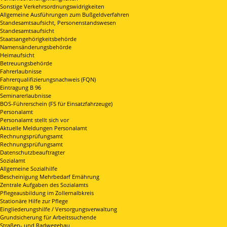
Sonstige Verkehrsordnungswidrigkeiten
Allgemeine Ausführungen zum Bußgeldverfahren
Standesamtsaufsicht, Personenstandswesen
Standesamtsaufsicht
Staatsangehörigkeitsbehörde
Namensänderungsbehörde
Heimaufsicht
Betreuungsbehörde
Fahrerlaubnisse
Fahrerqualifizierungsnachweis (FQN)
Eintragung B 96
Seminarerlaubnisse
BOS-Führerschein (FS für Einsatzfahrzeuge)
Personalamt
Personalamt stellt sich vor
Aktuelle Meldungen Personalamt
Rechnungsprüfungsamt
Rechnungsprüfungsamt
Datenschutzbeauftragter
Sozialamt
Allgemeine Sozialhilfe
Bescheinigung Mehrbedarf Ernährung
Zentrale Aufgaben des Sozialamts
Pflegeausbildung im Zollernalbkreis
Stationäre Hilfe zur Pflege
Eingliederungshilfe / Versorgungsverwaltung
Grundsicherung für Arbeitssuchende
Straßen- und Radwegebau