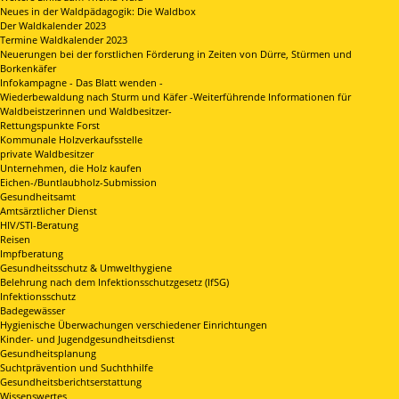
Neues in der Waldpädagogik: Die Waldbox
Der Waldkalender 2023
Termine Waldkalender 2023
Neuerungen bei der forstlichen Förderung in Zeiten von Dürre, Stürmen und
Borkenkäfer
Infokampagne - Das Blatt wenden -
Wiederbewaldung nach Sturm und Käfer -Weiterführende Informationen für
Waldbeistzerinnen und Waldbesitzer-
Rettungspunkte Forst
Kommunale Holzverkaufsstelle
private Waldbesitzer
Unternehmen, die Holz kaufen
Eichen-/Buntlaubholz-Submission
Gesundheitsamt
Amtsärztlicher Dienst
HIV/STI-Beratung
Reisen
Impfberatung
Gesundheitsschutz & Umwelthygiene
Belehrung nach dem Infektionsschutzgesetz (IfSG)
Infektionsschutz
Badegewässer
Hygienische Überwachungen verschiedener Einrichtungen
Kinder- und Jugendgesundheitsdienst
Gesundheitsplanung
Suchtprävention und Suchthhilfe
Gesundheitsberichtserstattung
Wissenswertes