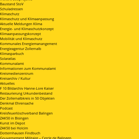
Baustand StoV
Schuladressen
Klimaschutz
Klimaschutz und Klimaanpassung
Aktuelle Meldungen Klima
Energie- und Klimaschutzkonzept
Klimaanpassungskonzept
Mobilität und Klimaschutz
Kommunales Energiemanangement
Energieagentur Zollernalb
Klimasparbuch
Solaratlas
Kommunalamt
Informationen zum Kommunalamt
Kreismedienzentrum
Kreisarchiv / Kultur
Aktuelles
F 10 Bildarchiv Hanne-Lore Kaiser
Restaurierung Urkundenbestand
Der Zollernalbkreis in 50 Objekten
Denkmal Ehrensache
Podcast
Kreisfeuerlöschverband Balingen
ZAK50 in Bisingen
Kunst im Depot
ZAK50 bei Holcim
Dotternhausen Findbuch
Gouvernement Militaire – Cercle de Balingen