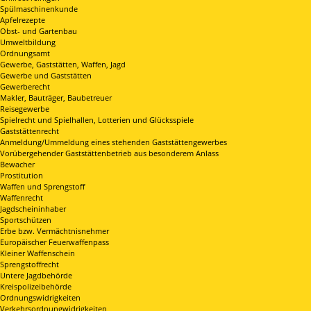
Spülmaschinenkunde
Apfelrezepte
Obst- und Gartenbau
Umweltbildung
Ordnungsamt
Gewerbe, Gaststätten, Waffen, Jagd
Gewerbe und Gaststätten
Gewerberecht
Makler, Bauträger, Baubetreuer
Reisegewerbe
Spielrecht und Spielhallen, Lotterien und Glücksspiele
Gaststättenrecht
Anmeldung/Ummeldung eines stehenden Gaststättengewerbes
Vorübergehender Gaststättenbetrieb aus besonderem Anlass
Bewacher
Prostitution
Waffen und Sprengstoff
Waffenrecht
Jagdscheininhaber
Sportschützen
Erbe bzw. Vermächtnisnehmer
Europäischer Feuerwaffenpass
Kleiner Waffenschein
Sprengstoffrecht
Untere Jagdbehörde
Kreispolizeibehörde
Ordnungswidrigkeiten
Verkehrsordnungwidrigkeiten