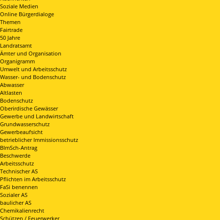
Soziale Medien
Online Bürgerdialoge
Themen
Fairtrade
50 Jahre
Landratsamt
Ämter und Organisation
Organigramm
Umwelt und Arbeitsschutz
Wasser- und Bodenschutz
Abwasser
Altlasten
Bodenschutz
Oberirdische Gewässer
Gewerbe und Landwirtschaft
Grundwasserschutz
Gewerbeaufsicht
betrieblicher Immissionsschutz
BImSch-Antrag
Beschwerde
Arbeitsschutz
Technischer AS
Pflichten im Arbeitsschutz
FaSi benennen
Sozialer AS
baulicher AS
Chemikalienrecht
Schützen / Feuerwerker