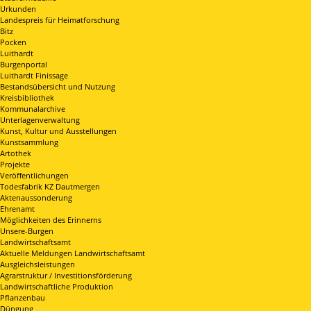
Urkunden
Landespreis für Heimatforschung
Bitz
Pocken
Luithardt
Burgenportal
Luithardt Finissage
Bestandsübersicht und Nutzung
Kreisbibliothek
Kommunalarchive
Unterlagenverwaltung
Kunst, Kultur und Ausstellungen
Kunstsammlung
Artothek
Projekte
Veröffentlichungen
Todesfabrik KZ Dautmergen
Aktenaussonderung
Ehrenamt
Möglichkeiten des Erinnerns
Unsere-Burgen
Landwirtschaftsamt
Aktuelle Meldungen Landwirtschaftsamt
Ausgleichsleistungen
Agrarstruktur / Investitionsförderung
Landwirtschaftliche Produktion
Pflanzenbau
Düngung