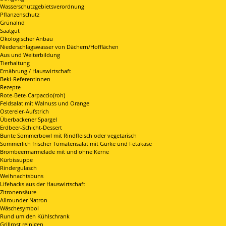
Wasserschutzgebietsverordnung
Pflanzenschutz
Grünalnd
Saatgut
Ökologischer Anbau
Niederschlagswasser von Dächern/Hofflächen
Aus und Weiterbildung
Tierhaltung
Ernährung / Hauswirtschaft
Beki-Referentinnen
Rezepte
Rote-Bete-Carpaccio(roh)
Feldsalat mit Walnuss und Orange
Ostereier-Aufstrich
Überbackener Spargel
Erdbeer-Schicht-Dessert
Bunte Sommerbowl mit Rindfleisch oder vegetarisch
Sommerlich frischer Tomatensalat mit Gurke und Fetakäse
Brombeermarmelade mit und ohne Kerne
Kürbissuppe
Rindergulasch
Weihnachtsbuns
Lifehacks aus der Hauswirtschaft
Zitronensäure
Allrounder Natron
Wäschesymbol
Rund um den Kühlschrank
Grillrost reinigen