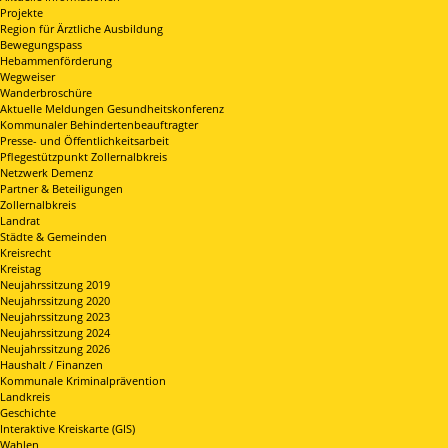
Projekte
Region für Ärztliche Ausbildung
Bewegungspass
Hebammenförderung
Wegweiser
Wanderbroschüre
Aktuelle Meldungen Gesundheitskonferenz
Kommunaler Behindertenbeauftragter
Presse- und Öffentlichkeitsarbeit
Pflegestützpunkt Zollernalbkreis
Netzwerk Demenz
Partner & Beteiligungen
Zollernalbkreis
Landrat
Städte & Gemeinden
Kreisrecht
Kreistag
Neujahrssitzung 2019
Neujahrssitzung 2020
Neujahrssitzung 2023
Neujahrssitzung 2024
Neujahrssitzung 2026
Haushalt / Finanzen
Kommunale Kriminalprävention
Landkreis
Geschichte
Interaktive Kreiskarte (GIS)
Wahlen