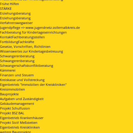
Frühe Hilfen
STÄRKE
Erziehungsberatung
Erziehungsberatung
Verfahrenswegweiser
Jugendpflege => www.jugendnetz-zollernalbkreis.de
Fachberatung für Kindertageseinrichtungen
KontaktFachberatungsstellen
FortbildungFachkräfte
Gesetze, Vorschriften, Richtlinien
Wissenswertes zur Kindertagesbetreuung
Schwangerenberatung
Schwangerenberatung
Schwangerschaftskonfliktberatung
Kämmerei
Finanzen und Steuern
Kreiskasse und Vollstreckung
Eigenbetrieb "Immobilien der Kreiskliniken"
Kreisimmobilien
Bauprojekte
Aufgaben und Zuständigkeit
Gebäudemanagement
Projekt Schulfusion
Projekt BSZ BAL
Eigenbetrieb Krankenhäuser
Projekt StoV Meßstetten
Eigenbetrieb Kreiskliniken
weitere Bauprojekte