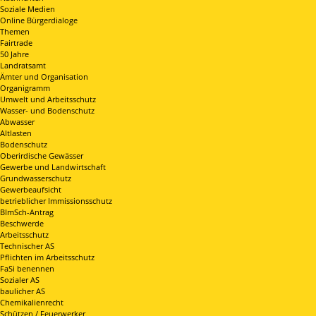
Soziale Medien
Online Bürgerdialoge
Themen
Fairtrade
50 Jahre
Landratsamt
Ämter und Organisation
Organigramm
Umwelt und Arbeitsschutz
Wasser- und Bodenschutz
Abwasser
Altlasten
Bodenschutz
Oberirdische Gewässer
Gewerbe und Landwirtschaft
Grundwasserschutz
Gewerbeaufsicht
betrieblicher Immissionsschutz
BImSch-Antrag
Beschwerde
Arbeitsschutz
Technischer AS
Pflichten im Arbeitsschutz
FaSi benennen
Sozialer AS
baulicher AS
Chemikalienrecht
Schützen / Feuerwerker