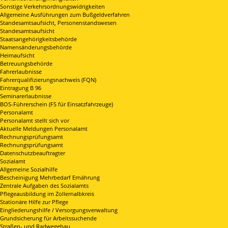
Sonstige Verkehrsordnungswidrigkeiten
Allgemeine Ausführungen zum Bußgeldverfahren
Standesamtsaufsicht, Personenstandswesen
Standesamtsaufsicht
Staatsangehörigkeitsbehörde
Namensänderungsbehörde
Heimaufsicht
Betreuungsbehörde
Fahrerlaubnisse
Fahrerqualifizierungsnachweis (FQN)
Eintragung B 96
Seminarerlaubnisse
BOS-Führerschein (FS für Einsatzfahrzeuge)
Personalamt
Personalamt stellt sich vor
Aktuelle Meldungen Personalamt
Rechnungsprüfungsamt
Rechnungsprüfungsamt
Datenschutzbeauftragter
Sozialamt
Allgemeine Sozialhilfe
Bescheinigung Mehrbedarf Ernährung
Zentrale Aufgaben des Sozialamts
Pflegeausbildung im Zollernalbkreis
Stationäre Hilfe zur Pflege
Eingliederungshilfe / Versorgungsverwaltung
Grundsicherung für Arbeitssuchende
Straßen- und Radwegebau