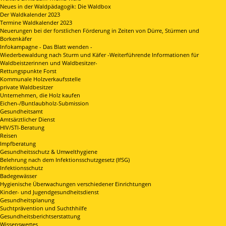
Neues in der Waldpädagogik: Die Waldbox
Der Waldkalender 2023
Termine Waldkalender 2023
Neuerungen bei der forstlichen Förderung in Zeiten von Dürre, Stürmen und
Borkenkäfer
Infokampagne - Das Blatt wenden -
Wiederbewaldung nach Sturm und Käfer -Weiterführende Informationen für
Waldbeistzerinnen und Waldbesitzer-
Rettungspunkte Forst
Kommunale Holzverkaufsstelle
private Waldbesitzer
Unternehmen, die Holz kaufen
Eichen-/Buntlaubholz-Submission
Gesundheitsamt
Amtsärztlicher Dienst
HIV/STI-Beratung
Reisen
Impfberatung
Gesundheitsschutz & Umwelthygiene
Belehrung nach dem Infektionsschutzgesetz (IfSG)
Infektionsschutz
Badegewässer
Hygienische Überwachungen verschiedener Einrichtungen
Kinder- und Jugendgesundheitsdienst
Gesundheitsplanung
Suchtprävention und Suchthhilfe
Gesundheitsberichtserstattung
Wissenswertes