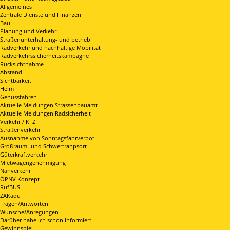
Allgemeines
Zentrale Dienste und Finanzen
Bau
Planung und Verkehr
Straßenunterhaltung- und betrieb
Radverkehr und nachhaltige Mobilität
Radverkehrssicherheitskampagne
Rücksichtnahme
Abstand
Sichtbarkeit
Helm
Genussfahren
Aktuelle Meldungen Strassenbauamt
Aktuelle Meldungen Radsicherheit
Verkehr / KFZ
Straßenverkehr
Ausnahme von Sonntagsfahrverbot
Großraum- und Schwertranpsort
Güterkraftverkehr
Mietwagengenehmigung
Nahverkehr
ÖPNV Konzept
RufBUS
ZAKadu
Fragen/Antworten
Wünsche/Anregungen
Darüber habe ich schon informiert
Gewinnspiel