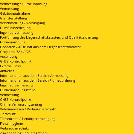
Vermessung / Flurneuordnung
Vermessung
Gebäudeaufnahme
Grenzfeststellung
Verschmelzung / Vereinigung
Flurstückszerlegung
Ingenieurvermessung
Fortführung des Liegenschaftskatasters und Qualitätssicherung
Flurneuordnung
Geodaten / Auskunft aus dem Liegenschaftskataster
Geoportal ZAK / GIS
Ausbildung
GNSS-Kontrollpunkt
Externe Links
Aktuelles
Informationen aus dem Bereich Vermessung
Informationen aus dem Bereich Flurneuordnung
Ingenieurvermessung
Flurneuordnungsstelle
Vermessung
GNSS-Kontrollpunkt
Online-Vermessungsantrag
Veterinärwesen / Verbraucherschutz
Tierschutz
Tierseuchen / Tierkörperbeseitigung
Fleischhygiene
Verbraucherschutz
Zuwanderung und Integration