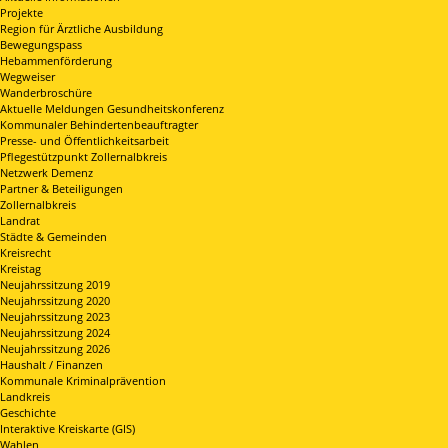
Projekte
Region für Ärztliche Ausbildung
Bewegungspass
Hebammenförderung
Wegweiser
Wanderbroschüre
Aktuelle Meldungen Gesundheitskonferenz
Kommunaler Behindertenbeauftragter
Presse- und Öffentlichkeitsarbeit
Pflegestützpunkt Zollernalbkreis
Netzwerk Demenz
Partner & Beteiligungen
Zollernalbkreis
Landrat
Städte & Gemeinden
Kreisrecht
Kreistag
Neujahrssitzung 2019
Neujahrssitzung 2020
Neujahrssitzung 2023
Neujahrssitzung 2024
Neujahrssitzung 2026
Haushalt / Finanzen
Kommunale Kriminalprävention
Landkreis
Geschichte
Interaktive Kreiskarte (GIS)
Wahlen