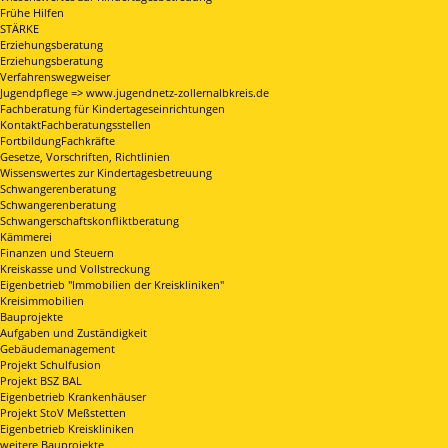
Frühe Hilfen
STÄRKE
Erziehungsberatung
Erziehungsberatung
Verfahrenswegweiser
Jugendpflege => www.jugendnetz-zollernalbkreis.de
Fachberatung für Kindertageseinrichtungen
KontaktFachberatungsstellen
FortbildungFachkräfte
Gesetze, Vorschriften, Richtlinien
Wissenswertes zur Kindertagesbetreuung
Schwangerenberatung
Schwangerenberatung
Schwangerschaftskonfliktberatung
Kämmerei
Finanzen und Steuern
Kreiskasse und Vollstreckung
Eigenbetrieb "Immobilien der Kreiskliniken"
Kreisimmobilien
Bauprojekte
Aufgaben und Zuständigkeit
Gebäudemanagement
Projekt Schulfusion
Projekt BSZ BAL
Eigenbetrieb Krankenhäuser
Projekt StoV Meßstetten
Eigenbetrieb Kreiskliniken
weitere Bauprojekte