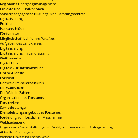
Regionales Übergangsmanagement
Projekte und Publikationen
Sonderpädagogische Bildungs- und Beratungszentren
Digitalisierung
Breitband
Hausanschlüsse
Fördermittel
Mitgliedschaft bei Komm.Pakt.Net.
Aufgaben des Landkreises
Digitalisierung
Digitalisierung im Landratsamt
Wettbewerbe
Digital Hub
Digitale Zukunftskommune
Online-Dienste
Forstamt
Der Wald im Zollernalbkreis
Die Waldstruktur
Der Wald in Zahlen
Organisation des Forstamts
Forstreviere
Serviceleistungen
Dienstleistungsangebot des Forstamts
Förderung von forstlichen Massnahmen
Waldpädagogik
Organisierte Veranstaltungen im Wald, Information und Antragstellung
Aktuelles / Sonstiges
Weitere Links zum Thema Wald