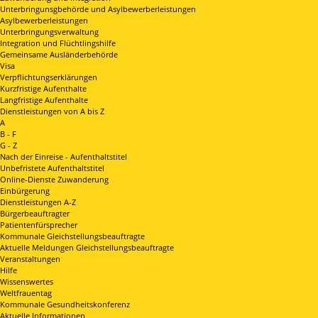
Unterbringunsgbehörde und Asylbewerberleistungen
Asylbewerberleistungen
Unterbringungsverwaltung
Integration und Flüchtlingshilfe
Gemeinsame Ausländerbehörde
Visa
Verpflichtungserklärungen
Kurzfristige Aufenthalte
Langfristige Aufenthalte
Dienstleistungen von A bis Z
A
B - F
G - Z
Nach der Einreise - Aufenthaltstitel
Unbefristete Aufenthaltstitel
Online-Dienste Zuwanderung
Einbürgerung
Dienstleistungen A-Z
Bürgerbeauftragter
Patientenfürsprecher
Kommunale Gleichstellungsbeauftragte
Aktuelle Meldungen Gleichstellungsbeauftragte
Veranstaltungen
Hilfe
Wissenswertes
Weltfrauentag
Kommunale Gesundheitskonferenz
Aktuelle Informationen