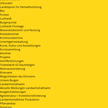
Urkunden
Landespreis für Heimatforschung
Bitz
Pocken
Luithardt
Burgenportal
Luithardt Finissage
Bestandsübersicht und Nutzung
Kreisbibliothek
Kommunalarchive
Unterlagenverwaltung
Kunst, Kultur und Ausstellungen
Kunstsammlung
Artothek
Projekte
Veröffentlichungen
Todesfabrik KZ Dautmergen
Aktenaussonderung
Ehrenamt
Möglichkeiten des Erinnerns
Unsere-Burgen
Landwirtschaftsamt
Aktuelle Meldungen Landwirtschaftsamt
Ausgleichsleistungen
Agrarstruktur / Investitionsförderung
Landwirtschaftliche Produktion
Pflanzenbau
Düngung