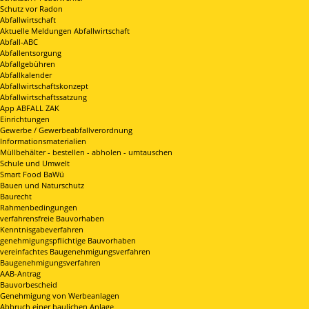
Schutz vor Radon
Abfallwirtschaft
Aktuelle Meldungen Abfallwirtschaft
Abfall-ABC
Abfallentsorgung
Abfallgebühren
Abfallkalender
Abfallwirtschaftskonzept
Abfallwirtschaftssatzung
App ABFALL ZAK
Einrichtungen
Gewerbe / Gewerbeabfallverordnung
Informationsmaterialien
Müllbehälter - bestellen - abholen - umtauschen
Schule und Umwelt
Smart Food BaWü
Bauen und Naturschutz
Baurecht
Rahmenbedingungen
verfahrensfreie Bauvorhaben
Kenntnisgabeverfahren
genehmigungspflichtige Bauvorhaben
vereinfachtes Baugenehmigungsverfahren
Baugenehmigungsverfahren
AAB-Antrag
Bauvorbescheid
Genehmigung von Werbeanlagen
Abbruch einer baulichen Anlage