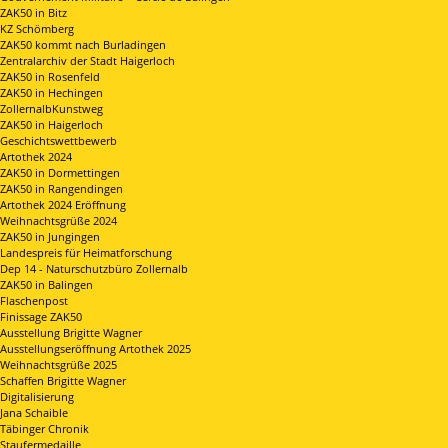
ZAK50 in Bitz
KZ Schömberg
ZAK50 kommt nach Burladingen
Zentralarchiv der Stadt Haigerloch
ZAK50 in Rosenfeld
ZAK50 in Hechingen
ZollernalbKunstweg
ZAK50 in Haigerloch
Geschichtswettbewerb
Artothek 2024
ZAK50 in Dormettingen
ZAK50 in Rangendingen
Artothek 2024 Eröffnung
Weihnachtsgrüße 2024
ZAK50 in Jungingen
Landespreis für Heimatforschung
Dep 14 - Naturschutzbüro Zollernalb
ZAK50 in Balingen
Flaschenpost
Finissage ZAK50
Ausstellung Brigitte Wagner
Ausstellungseröffnung Artothek 2025
Weihnachtsgrüße 2025
Schaffen Brigitte Wagner
Digitalisierung
Jana Schaible
Täbinger Chronik
Staufermedaille