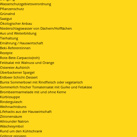
Wasserschutzgebietsverordnung
Pflanzenschutz
Grünalnd
Saatgut
Ökologischer Anbau
Niederschlagswasser von Dächern/Hofflächen
Aus und Weiterbildung
Tierhaltung
Ernährung / Hauswirtschaft
Beki-Referentinnen
Rezepte
Rote-Bete-Carpaccio(roh)
Feldsalat mit Walnuss und Orange
Ostereier-Aufstrich
Überbackener Spargel
Erdbeer-Schicht-Dessert
Bunte Sommerbowl mit Rindfleisch oder vegetarisch
Sommerlich frischer Tomatensalat mit Gurke und Fetakäse
Brombeermarmelade mit und ohne Kerne
Kürbissuppe
Rindergulasch
Weihnachtsbuns
Lifehacks aus der Hauswirtschaft
Zitronensäure
Allrounder Natron
Wäschesymbol
Rund um den Kühlschrank
Grillrost reinigen