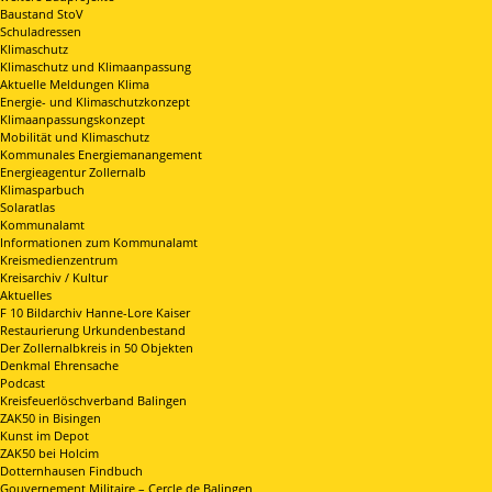
Baustand StoV
Schuladressen
Klimaschutz
Klimaschutz und Klimaanpassung
Aktuelle Meldungen Klima
Energie- und Klimaschutzkonzept
Klimaanpassungskonzept
Mobilität und Klimaschutz
Kommunales Energiemanangement
Energieagentur Zollernalb
Klimasparbuch
Solaratlas
Kommunalamt
Informationen zum Kommunalamt
Kreismedienzentrum
Kreisarchiv / Kultur
Aktuelles
F 10 Bildarchiv Hanne-Lore Kaiser
Restaurierung Urkundenbestand
Der Zollernalbkreis in 50 Objekten
Denkmal Ehrensache
Podcast
Kreisfeuerlöschverband Balingen
ZAK50 in Bisingen
Kunst im Depot
ZAK50 bei Holcim
Dotternhausen Findbuch
Gouvernement Militaire – Cercle de Balingen