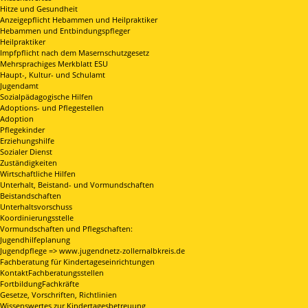
Hitze und Gesundheit
Anzeigepflicht Hebammen und Heilpraktiker
Hebammen und Entbindungspfleger
Heilpraktiker
Impfpflicht nach dem Masernschutzgesetz
Mehrsprachiges Merkblatt ESU
Haupt-, Kultur- und Schulamt
Jugendamt
Sozialpädagogische Hilfen
Adoptions- und Pflegestellen
Adoption
Pflegekinder
Erziehungshilfe
Sozialer Dienst
Zuständigkeiten
Wirtschaftliche Hilfen
Unterhalt, Beistand- und Vormundschaften
Beistandschaften
Unterhaltsvorschuss
Koordinierungsstelle
Vormundschaften und Pflegschaften:
Jugendhilfeplanung
Jugendpflege => www.jugendnetz-zollernalbkreis.de
Fachberatung für Kindertageseinrichtungen
KontaktFachberatungsstellen
FortbildungFachkräfte
Gesetze, Vorschriften, Richtlinien
Wissenswertes zur Kindertagesbetreuung