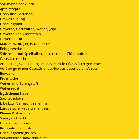
Spülmaschinenkunde
Apfelrezepte
Obst- und Gartenbau
Umweltbildung
Ordnungsamt
Gewerbe, Gaststätten, Waffen, Jagd
Gewerbe und Gaststätten
Gewerberecht
Makler, Bauträger, Baubetreuer
Reisegewerbe
Spielrecht und Spielhallen, Lotterien und Glücksspiele
Gaststättenrecht
Anmeldung/Ummeldung eines stehenden Gaststättengewerbes
Vorübergehender Gaststättenbetrieb aus besonderem Anlass
Bewacher
Prostitution
Waffen und Sprengstoff
Waffenrecht
Jagdscheininhaber
Sportschützen
Erbe bzw. Vermächtnisnehmer
Europäischer Feuerwaffenpass
Kleiner Waffenschein
Sprengstoffrecht
Untere Jagdbehörde
Kreispolizeibehörde
Ordnungswidrigkeiten
Verkehrsordnungwidrigkeiten