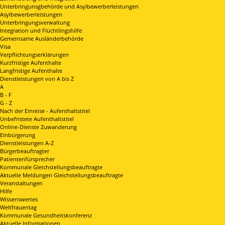
Unterbringunsgbehörde und Asylbewerberleistungen
Asylbewerberleistungen
Unterbringungsverwaltung
Integration und Flüchtlingshilfe
Gemeinsame Ausländerbehörde
Visa
Verpflichtungserklärungen
Kurzfristige Aufenthalte
Langfristige Aufenthalte
Dienstleistungen von A bis Z
A
B - F
G - Z
Nach der Einreise - Aufenthaltstitel
Unbefristete Aufenthaltstitel
Online-Dienste Zuwanderung
Einbürgerung
Dienstleistungen A-Z
Bürgerbeauftragter
Patientenfürsprecher
Kommunale Gleichstellungsbeauftragte
Aktuelle Meldungen Gleichstellungsbeauftragte
Veranstaltungen
Hilfe
Wissenswertes
Weltfrauentag
Kommunale Gesundheitskonferenz
Aktuelle Informationen