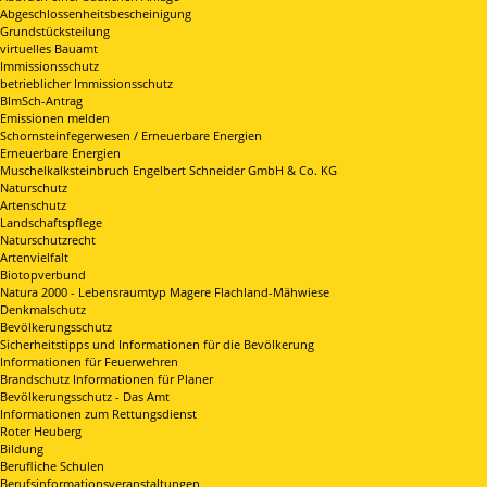
Abgeschlossenheitsbescheinigung
Grundstücksteilung
virtuelles Bauamt
Immissionsschutz
betrieblicher Immissionsschutz
BImSch-Antrag
Emissionen melden
Schornsteinfegerwesen / Erneuerbare Energien
Erneuerbare Energien
Muschelkalksteinbruch Engelbert Schneider GmbH & Co. KG
Naturschutz
Artenschutz
Landschaftspflege
Naturschutzrecht
Artenvielfalt
Biotopverbund
Natura 2000 - Lebensraumtyp Magere Flachland-Mähwiese
Denkmalschutz
Bevölkerungsschutz
Sicherheitstipps und Informationen für die Bevölkerung
Informationen für Feuerwehren
Brandschutz Informationen für Planer
Bevölkerungsschutz - Das Amt
Informationen zum Rettungsdienst
Roter Heuberg
Bildung
Berufliche Schulen
Berufsinformationsveranstaltungen