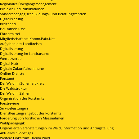
Regionales Übergangsmanagement
Projekte und Publikationen
Sonderpädagogische Bildungs- und Beratungszentren
Digitalisierung
Breitband
Hausanschlüsse
Fördermittel
Mitgliedschaft bei Komm.Pakt.Net.
Aufgaben des Landkreises
Digitalisierung
Digitalisierung im Landratsamt
Wettbewerbe
Digital Hub
Digitale Zukunftskommune
Online-Dienste
Forstamt
Der Wald im Zollernalbkreis
Die Waldstruktur
Der Wald in Zahlen
Organisation des Forstamts
Forstreviere
Serviceleistungen
Dienstleistungsangebot des Forstamts
Förderung von forstlichen Massnahmen
Waldpädagogik
Organisierte Veranstaltungen im Wald, Information und Antragstellung
Aktuelles / Sonstiges
Weitere Links zum Thema Wald