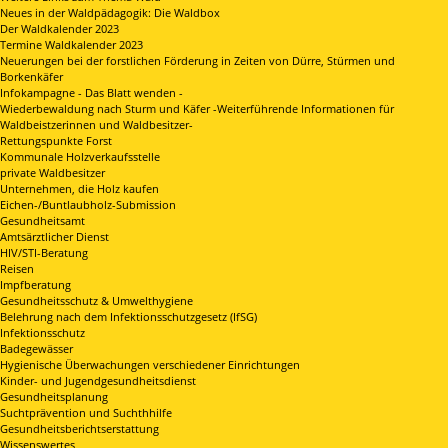
Neues in der Waldpädagogik: Die Waldbox
Der Waldkalender 2023
Termine Waldkalender 2023
Neuerungen bei der forstlichen Förderung in Zeiten von Dürre, Stürmen und
Borkenkäfer
Infokampagne - Das Blatt wenden -
Wiederbewaldung nach Sturm und Käfer -Weiterführende Informationen für
Waldbeistzerinnen und Waldbesitzer-
Rettungspunkte Forst
Kommunale Holzverkaufsstelle
private Waldbesitzer
Unternehmen, die Holz kaufen
Eichen-/Buntlaubholz-Submission
Gesundheitsamt
Amtsärztlicher Dienst
HIV/STI-Beratung
Reisen
Impfberatung
Gesundheitsschutz & Umwelthygiene
Belehrung nach dem Infektionsschutzgesetz (IfSG)
Infektionsschutz
Badegewässer
Hygienische Überwachungen verschiedener Einrichtungen
Kinder- und Jugendgesundheitsdienst
Gesundheitsplanung
Suchtprävention und Suchthhilfe
Gesundheitsberichtserstattung
Wissenswertes