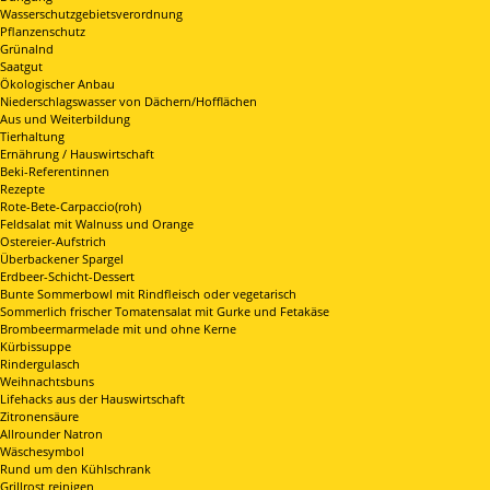
Wasserschutzgebietsverordnung
Pflanzenschutz
Grünalnd
Saatgut
Ökologischer Anbau
Niederschlagswasser von Dächern/Hofflächen
Aus und Weiterbildung
Tierhaltung
Ernährung / Hauswirtschaft
Beki-Referentinnen
Rezepte
Rote-Bete-Carpaccio(roh)
Feldsalat mit Walnuss und Orange
Ostereier-Aufstrich
Überbackener Spargel
Erdbeer-Schicht-Dessert
Bunte Sommerbowl mit Rindfleisch oder vegetarisch
Sommerlich frischer Tomatensalat mit Gurke und Fetakäse
Brombeermarmelade mit und ohne Kerne
Kürbissuppe
Rindergulasch
Weihnachtsbuns
Lifehacks aus der Hauswirtschaft
Zitronensäure
Allrounder Natron
Wäschesymbol
Rund um den Kühlschrank
Grillrost reinigen