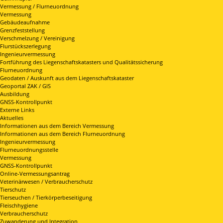
Vermessung / Flurneuordnung
Vermessung
Gebäudeaufnahme
Grenzfeststellung
Verschmelzung / Vereinigung
Flurstückszerlegung
Ingenieurvermessung
Fortführung des Liegenschaftskatasters und Qualitätssicherung
Flurneuordnung
Geodaten / Auskunft aus dem Liegenschaftskataster
Geoportal ZAK / GIS
Ausbildung
GNSS-Kontrollpunkt
Externe Links
Aktuelles
Informationen aus dem Bereich Vermessung
Informationen aus dem Bereich Flurneuordnung
Ingenieurvermessung
Flurneuordnungsstelle
Vermessung
GNSS-Kontrollpunkt
Online-Vermessungsantrag
Veterinärwesen / Verbraucherschutz
Tierschutz
Tierseuchen / Tierkörperbeseitigung
Fleischhygiene
Verbraucherschutz
Zuwanderung und Integration