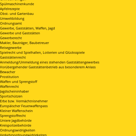
Spülmaschinenkunde
Apfelrezepte
Obst- und Gartenbau
Umweltbildung
Ordnungsamt
Gewerbe, Gaststätten, Waffen, Jagd
Gewerbe und Gaststätten
Gewerberecht
Makler, Bauträger, Baubetreuer
Reisegewerbe
Spielrecht und Spielhallen, Lotterien und Glücksspiele
Gaststättenrecht
Anmeldung/Ummeldung eines stehenden Gaststättengewerbes
Vorübergehender Gaststättenbetrieb aus besonderem Anlass
Bewacher
Prostitution
Waffen und Sprengstoff
Waffenrecht
Jagdscheininhaber
Sportschützen
Erbe bzw. Vermächtnisnehmer
Europäischer Feuerwaffenpass
Kleiner Waffenschein
Sprengstoffrecht
Untere Jagdbehörde
Kreispolizeibehörde
Ordnungswidrigkeiten
Verkehrsordnungwidrigkeiten