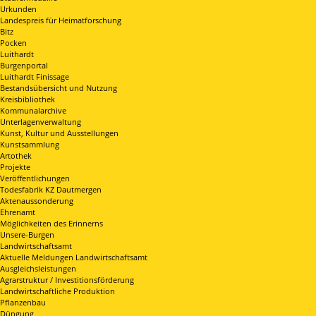
Urkunden
Landespreis für Heimatforschung
Bitz
Pocken
Luithardt
Burgenportal
Luithardt Finissage
Bestandsübersicht und Nutzung
Kreisbibliothek
Kommunalarchive
Unterlagenverwaltung
Kunst, Kultur und Ausstellungen
Kunstsammlung
Artothek
Projekte
Veröffentlichungen
Todesfabrik KZ Dautmergen
Aktenaussonderung
Ehrenamt
Möglichkeiten des Erinnerns
Unsere-Burgen
Landwirtschaftsamt
Aktuelle Meldungen Landwirtschaftsamt
Ausgleichsleistungen
Agrarstruktur / Investitionsförderung
Landwirtschaftliche Produktion
Pflanzenbau
Düngung