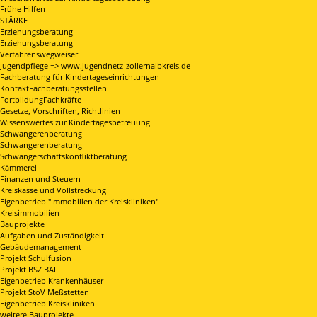
Frühe Hilfen
STÄRKE
Erziehungsberatung
Erziehungsberatung
Verfahrenswegweiser
Jugendpflege => www.jugendnetz-zollernalbkreis.de
Fachberatung für Kindertageseinrichtungen
KontaktFachberatungsstellen
FortbildungFachkräfte
Gesetze, Vorschriften, Richtlinien
Wissenswertes zur Kindertagesbetreuung
Schwangerenberatung
Schwangerenberatung
Schwangerschaftskonfliktberatung
Kämmerei
Finanzen und Steuern
Kreiskasse und Vollstreckung
Eigenbetrieb "Immobilien der Kreiskliniken"
Kreisimmobilien
Bauprojekte
Aufgaben und Zuständigkeit
Gebäudemanagement
Projekt Schulfusion
Projekt BSZ BAL
Eigenbetrieb Krankenhäuser
Projekt StoV Meßstetten
Eigenbetrieb Kreiskliniken
weitere Bauprojekte