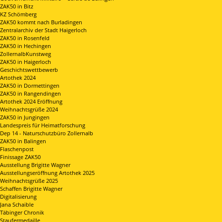
ZAK50 in Bitz
KZ Schömberg
ZAK50 kommt nach Burladingen
Zentralarchiv der Stadt Haigerloch
ZAK50 in Rosenfeld
ZAK50 in Hechingen
ZollernalbKunstweg
ZAK50 in Haigerloch
Geschichtswettbewerb
Artothek 2024
ZAK50 in Dormettingen
ZAK50 in Rangendingen
Artothek 2024 Eröffnung
Weihnachtsgrüße 2024
ZAK50 in Jungingen
Landespreis für Heimatforschung
Dep 14 - Naturschutzbüro Zollernalb
ZAK50 in Balingen
Flaschenpost
Finissage ZAK50
Ausstellung Brigitte Wagner
Ausstellungseröffnung Artothek 2025
Weihnachtsgrüße 2025
Schaffen Brigitte Wagner
Digitalisierung
Jana Schaible
Täbinger Chronik
Staufermedaille