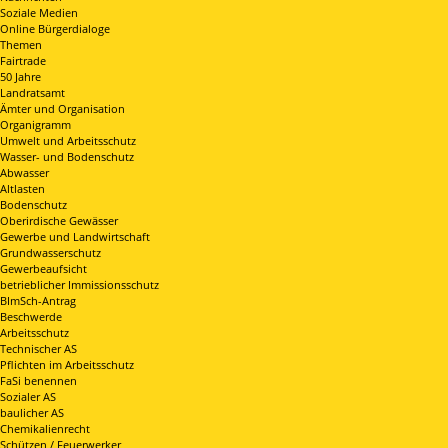
Soziale Medien
Online Bürgerdialoge
Themen
Fairtrade
50 Jahre
Landratsamt
Ämter und Organisation
Organigramm
Umwelt und Arbeitsschutz
Wasser- und Bodenschutz
Abwasser
Altlasten
Bodenschutz
Oberirdische Gewässer
Gewerbe und Landwirtschaft
Grundwasserschutz
Gewerbeaufsicht
betrieblicher Immissionsschutz
BImSch-Antrag
Beschwerde
Arbeitsschutz
Technischer AS
Pflichten im Arbeitsschutz
FaSi benennen
Sozialer AS
baulicher AS
Chemikalienrecht
Schützen / Feuerwerker