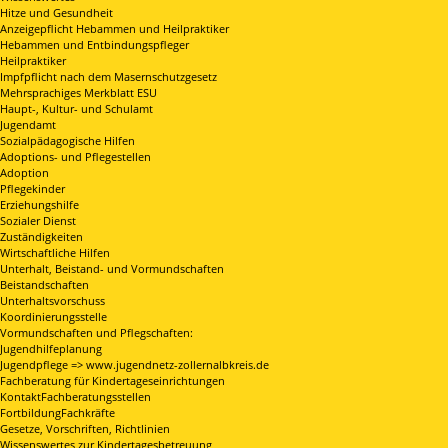
Hitze und Gesundheit
Anzeigepflicht Hebammen und Heilpraktiker
Hebammen und Entbindungspfleger
Heilpraktiker
Impfpflicht nach dem Masernschutzgesetz
Mehrsprachiges Merkblatt ESU
Haupt-, Kultur- und Schulamt
Jugendamt
Sozialpädagogische Hilfen
Adoptions- und Pflegestellen
Adoption
Pflegekinder
Erziehungshilfe
Sozialer Dienst
Zuständigkeiten
Wirtschaftliche Hilfen
Unterhalt, Beistand- und Vormundschaften
Beistandschaften
Unterhaltsvorschuss
Koordinierungsstelle
Vormundschaften und Pflegschaften:
Jugendhilfeplanung
Jugendpflege => www.jugendnetz-zollernalbkreis.de
Fachberatung für Kindertageseinrichtungen
KontaktFachberatungsstellen
FortbildungFachkräfte
Gesetze, Vorschriften, Richtlinien
Wissenswertes zur Kindertagesbetreuung