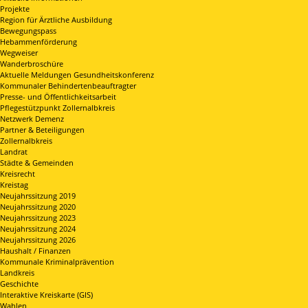
Projekte
Region für Ärztliche Ausbildung
Bewegungspass
Hebammenförderung
Wegweiser
Wanderbroschüre
Aktuelle Meldungen Gesundheitskonferenz
Kommunaler Behindertenbeauftragter
Presse- und Öffentlichkeitsarbeit
Pflegestützpunkt Zollernalbkreis
Netzwerk Demenz
Partner & Beteiligungen
Zollernalbkreis
Landrat
Städte & Gemeinden
Kreisrecht
Kreistag
Neujahrssitzung 2019
Neujahrssitzung 2020
Neujahrssitzung 2023
Neujahrssitzung 2024
Neujahrssitzung 2026
Haushalt / Finanzen
Kommunale Kriminalprävention
Landkreis
Geschichte
Interaktive Kreiskarte (GIS)
Wahlen