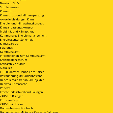
Baustand StoV
Schuladressen
Klimaschutz
Klimaschutz und Klimaanpassung
Aktuelle Meldungen Klima
Energie- und Klimaschutzkonzept
Klimaanpassungskonzept
Mobilität und Klimaschutz
Kommunales Energiemanangement
Energieagentur Zollernalb
Klimasparbuch
Solaratlas
Kommunalamt
Informationen zum Kommunalamt
Kreismedienzentrum
Kreisarchiv / Kultur
Aktuelles
F 10 Bildarchiv Hanne-Lore Kaiser
Restaurierung Urkundenbestand
Der Zollernalbkreis in 50 Objekten
Denkmal Ehrensache
Podcast
Kreisfeuerlöschverband Balingen
ZAK50 in Bisingen
Kunst im Depot
ZAK50 bei Holcim
Dotternhausen Findbuch
Gouvernement Militaire – Cercle de Balingen