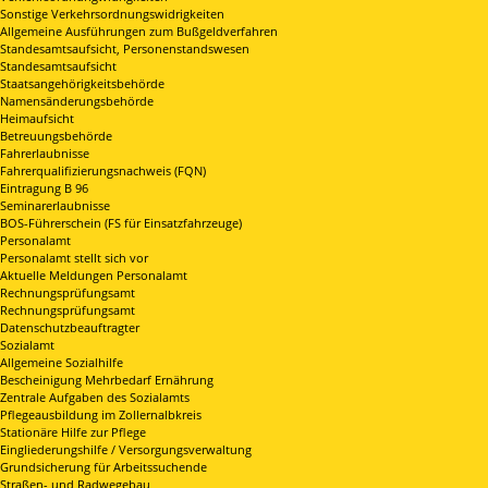
Sonstige Verkehrsordnungswidrigkeiten
Allgemeine Ausführungen zum Bußgeldverfahren
Standesamtsaufsicht, Personenstandswesen
Standesamtsaufsicht
Staatsangehörigkeitsbehörde
Namensänderungsbehörde
Heimaufsicht
Betreuungsbehörde
Fahrerlaubnisse
Fahrerqualifizierungsnachweis (FQN)
Eintragung B 96
Seminarerlaubnisse
BOS-Führerschein (FS für Einsatzfahrzeuge)
Personalamt
Personalamt stellt sich vor
Aktuelle Meldungen Personalamt
Rechnungsprüfungsamt
Rechnungsprüfungsamt
Datenschutzbeauftragter
Sozialamt
Allgemeine Sozialhilfe
Bescheinigung Mehrbedarf Ernährung
Zentrale Aufgaben des Sozialamts
Pflegeausbildung im Zollernalbkreis
Stationäre Hilfe zur Pflege
Eingliederungshilfe / Versorgungsverwaltung
Grundsicherung für Arbeitssuchende
Straßen- und Radwegebau