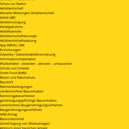
Schutz vor Radon
Abfallwirtschaft
Aktuelle Meldungen Abfallwirtschaft
Abfall-ABC
Abfallentsorgung
Abfallgebühren
Abfallkalender
Abfallwirtschaftskonzept
Abfallwirtschaftssatzung
App ABFALL ZAK
Einrichtungen
Gewerbe / Gewerbeabfallverordnung
Informationsmaterialien
Müllbehälter - bestellen - abholen - umtauschen
Schule und Umwelt
Smart Food BaWü
Bauen und Naturschutz
Baurecht
Rahmenbedingungen
verfahrensfreie Bauvorhaben
Kenntnisgabeverfahren
genehmigungspflichtige Bauvorhaben
vereinfachtes Baugenehmigungsverfahren
Baugenehmigungsverfahren
AAB-Antrag
Bauvorbescheid
Genehmigung von Werbeanlagen
Abbruch einer baulichen Anlage