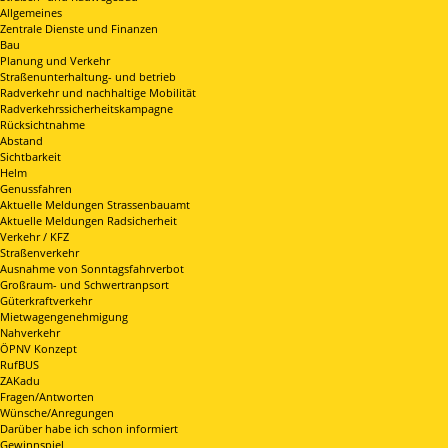
Allgemeines
Zentrale Dienste und Finanzen
Bau
Planung und Verkehr
Straßenunterhaltung- und betrieb
Radverkehr und nachhaltige Mobilität
Radverkehrssicherheitskampagne
Rücksichtnahme
Abstand
Sichtbarkeit
Helm
Genussfahren
Aktuelle Meldungen Strassenbauamt
Aktuelle Meldungen Radsicherheit
Verkehr / KFZ
Straßenverkehr
Ausnahme von Sonntagsfahrverbot
Großraum- und Schwertranpsort
Güterkraftverkehr
Mietwagengenehmigung
Nahverkehr
ÖPNV Konzept
RufBUS
ZAKadu
Fragen/Antworten
Wünsche/Anregungen
Darüber habe ich schon informiert
Gewinnspiel