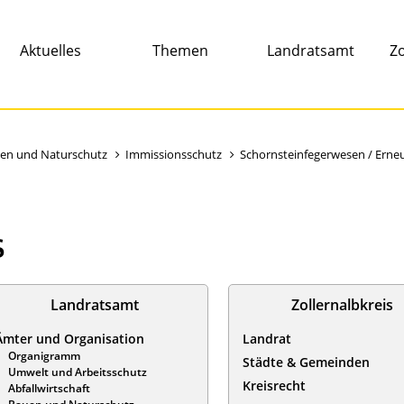
Aktuelles
Themen
Landratsamt
Zo
en und Naturschutz
Immissionsschutz
Schornsteinfegerwesen / Erne
s
Landratsamt
Zollernalbkreis
Ämter und Organisation
Landrat
Organigramm
Städte & Gemeinden
Umwelt und Arbeitsschutz
Kreisrecht
Abfallwirtschaft