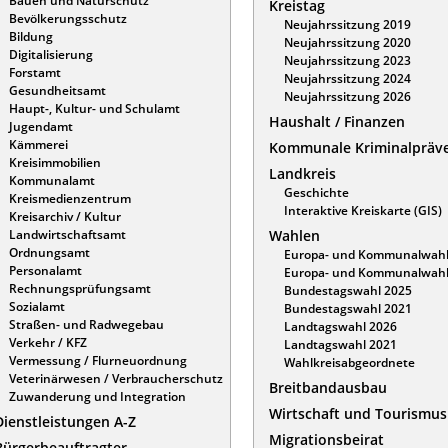
Bauen und Naturschutz
Kreistag
Bevölkerungsschutz
Neujahrssitzung 2019
Bildung
Neujahrssitzung 2020
Digitalisierung
Neujahrssitzung 2023
Forstamt
Neujahrssitzung 2024
Gesundheitsamt
Neujahrssitzung 2026
Haupt-, Kultur- und Schulamt
Haushalt / Finanzen
Jugendamt
Kämmerei
Kommunale Kriminalpräv
Kreisimmobilien
Landkreis
Kommunalamt
Geschichte
Kreismedienzentrum
Interaktive Kreiskarte (GIS)
Kreisarchiv / Kultur
Landwirtschaftsamt
Wahlen
Ordnungsamt
Europa- und Kommunalwahl
Personalamt
Europa- und Kommunalwahl
Rechnungsprüfungsamt
Bundestagswahl 2025
Sozialamt
Bundestagswahl 2021
Straßen- und Radwegebau
Landtagswahl 2026
Verkehr / KFZ
Landtagswahl 2021
Vermessung / Flurneuordnung
Wahlkreisabgeordnete
Veterinärwesen / Verbraucherschutz
Breitbandausbau
Zuwanderung und Integration
Wirtschaft und Tourismus
Dienstleistungen A-Z
Migrationsbeirat
Bürgerbeauftragter