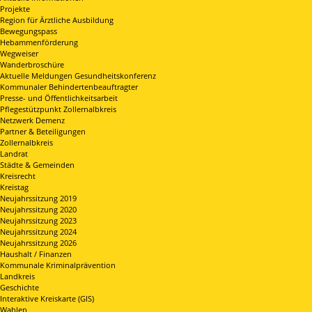
Projekte
Region für Ärztliche Ausbildung
Bewegungspass
Hebammenförderung
Wegweiser
Wanderbroschüre
Aktuelle Meldungen Gesundheitskonferenz
Kommunaler Behindertenbeauftragter
Presse- und Öffentlichkeitsarbeit
Pflegestützpunkt Zollernalbkreis
Netzwerk Demenz
Partner & Beteiligungen
Zollernalbkreis
Landrat
Städte & Gemeinden
Kreisrecht
Kreistag
Neujahrssitzung 2019
Neujahrssitzung 2020
Neujahrssitzung 2023
Neujahrssitzung 2024
Neujahrssitzung 2026
Haushalt / Finanzen
Kommunale Kriminalprävention
Landkreis
Geschichte
Interaktive Kreiskarte (GIS)
Wahlen