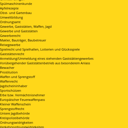
Spülmaschinenkunde
Apfelrezepte
Obst- und Gartenbau
Umweltbildung
Ordnungsamt
Gewerbe, Gaststätten, Waffen, Jagd
Gewerbe und Gaststätten
Gewerberecht
Makler, Bauträger, Baubetreuer
Reisegewerbe
Spielrecht und Spielhallen, Lotterien und Glücksspiele
Gaststättenrecht
Anmeldung/Ummeldung eines stehenden Gaststättengewerbes
Vorübergehender Gaststättenbetrieb aus besonderem Anlass
Bewacher
Prostitution
Waffen und Sprengstoff
Waffenrecht
Jagdscheininhaber
Sportschützen
Erbe bzw. Vermächtnisnehmer
Europäischer Feuerwaffenpass
Kleiner Waffenschein
Sprengstoffrecht
Untere Jagdbehörde
Kreispolizeibehörde
Ordnungswidrigkeiten
Verkehrsordnungwidrigkeiten