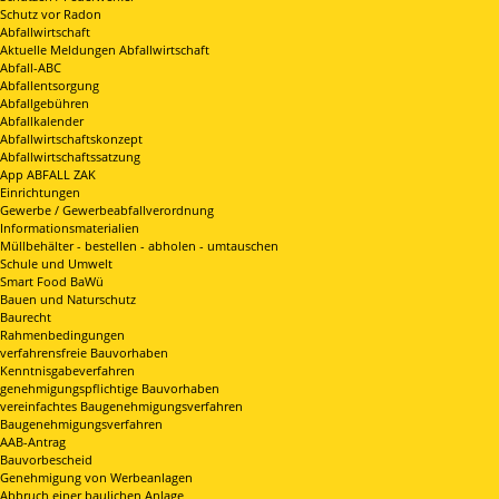
Schutz vor Radon
Abfallwirtschaft
Aktuelle Meldungen Abfallwirtschaft
Abfall-ABC
Abfallentsorgung
Abfallgebühren
Abfallkalender
Abfallwirtschaftskonzept
Abfallwirtschaftssatzung
App ABFALL ZAK
Einrichtungen
Gewerbe / Gewerbeabfallverordnung
Informationsmaterialien
Müllbehälter - bestellen - abholen - umtauschen
Schule und Umwelt
Smart Food BaWü
Bauen und Naturschutz
Baurecht
Rahmenbedingungen
verfahrensfreie Bauvorhaben
Kenntnisgabeverfahren
genehmigungspflichtige Bauvorhaben
vereinfachtes Baugenehmigungsverfahren
Baugenehmigungsverfahren
AAB-Antrag
Bauvorbescheid
Genehmigung von Werbeanlagen
Abbruch einer baulichen Anlage