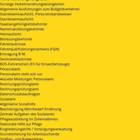
Sonstige Verkehrsordnungswidrigkeiten
Allgemeine Ausführungen zum Bußgeldverfahren
Standesamtsaufsicht, Personenstandswesen
Standesamtsaufsicht
Staatsangehörigkeitsbehörde
Namensänderungsbehörde
Heimaufsicht
Betreuungsbehörde
Fahrerlaubnisse
Fahrerqualifizierungsnachweis (FQN)
Eintragung B 96
Seminarerlaubnisse
BOS-Führerschein (FS für Einsatzfahrzeuge)
Personalamt
Personalamt stellt sich vor
Aktuelle Meldungen Personalamt
Rechnungsprüfungsamt
Rechnungsprüfungsamt
Datenschutzbeauftragter
Sozialamt
Allgemeine Sozialhilfe
Bescheinigung Mehrbedarf Ernährung
Zentrale Aufgaben des Sozialamts
Pflegeausbildung im Zollernalbkreis
Stationäre Hilfe zur Pflege
Eingliederungshilfe / Versorgungsverwaltung
Grundsicherung für Arbeitssuchende
Straßen- und Radwegebau