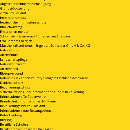
Abgeschlossenheitsbescheinigung
Grundstücksteilung
virtuelles Bauamt
Immissionsschutz
betrieblicher Immissionsschutz
BImSch-Antrag
Emissionen melden
Schornsteinfegerwesen / Erneuerbare Energien
Erneuerbare Energien
Muschelkalksteinbruch Engelbert Schneider GmbH & Co. KG
Naturschutz
Artenschutz
Landschaftspflege
Naturschutzrecht
Artenvielfalt
Biotopverbund
Natura 2000 - Lebensraumtyp Magere Flachland-Mähwiese
Denkmalschutz
Bevölkerungsschutz
Sicherheitstipps und Informationen für die Bevölkerung
Informationen für Feuerwehren
Brandschutz Informationen für Planer
Bevölkerungsschutz - Das Amt
Informationen zum Rettungsdienst
Roter Heuberg
Bildung
Berufliche Schulen
Berufsinformationsveranstaltungen