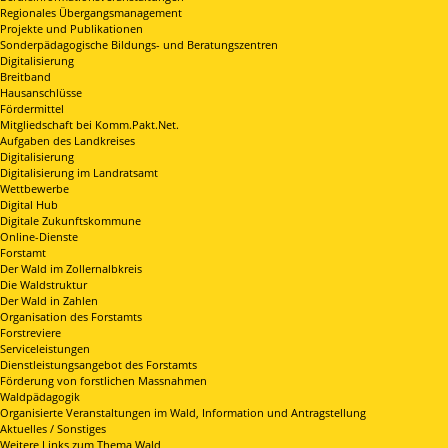
Regionales Übergangsmanagement
Projekte und Publikationen
Sonderpädagogische Bildungs- und Beratungszentren
Digitalisierung
Breitband
Hausanschlüsse
Fördermittel
Mitgliedschaft bei Komm.Pakt.Net.
Aufgaben des Landkreises
Digitalisierung
Digitalisierung im Landratsamt
Wettbewerbe
Digital Hub
Digitale Zukunftskommune
Online-Dienste
Forstamt
Der Wald im Zollernalbkreis
Die Waldstruktur
Der Wald in Zahlen
Organisation des Forstamts
Forstreviere
Serviceleistungen
Dienstleistungsangebot des Forstamts
Förderung von forstlichen Massnahmen
Waldpädagogik
Organisierte Veranstaltungen im Wald, Information und Antragstellung
Aktuelles / Sonstiges
Weitere Links zum Thema Wald