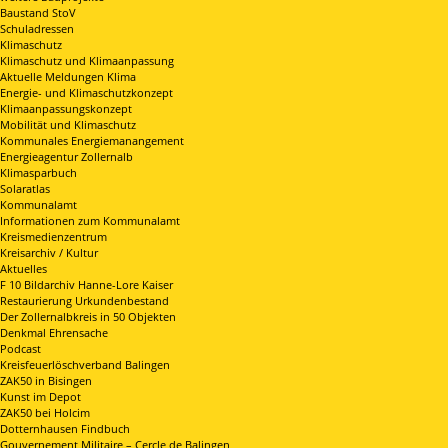
Baustand StoV
Schuladressen
Klimaschutz
Klimaschutz und Klimaanpassung
Aktuelle Meldungen Klima
Energie- und Klimaschutzkonzept
Klimaanpassungskonzept
Mobilität und Klimaschutz
Kommunales Energiemanangement
Energieagentur Zollernalb
Klimasparbuch
Solaratlas
Kommunalamt
Informationen zum Kommunalamt
Kreismedienzentrum
Kreisarchiv / Kultur
Aktuelles
F 10 Bildarchiv Hanne-Lore Kaiser
Restaurierung Urkundenbestand
Der Zollernalbkreis in 50 Objekten
Denkmal Ehrensache
Podcast
Kreisfeuerlöschverband Balingen
ZAK50 in Bisingen
Kunst im Depot
ZAK50 bei Holcim
Dotternhausen Findbuch
Gouvernement Militaire – Cercle de Balingen