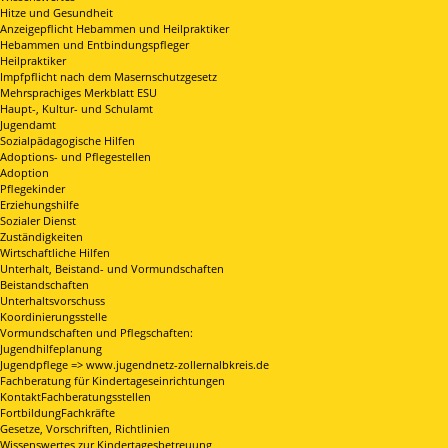
Hitze und Gesundheit
Anzeigepflicht Hebammen und Heilpraktiker
Hebammen und Entbindungspfleger
Heilpraktiker
Impfpflicht nach dem Masernschutzgesetz
Mehrsprachiges Merkblatt ESU
Haupt-, Kultur- und Schulamt
Jugendamt
Sozialpädagogische Hilfen
Adoptions- und Pflegestellen
Adoption
Pflegekinder
Erziehungshilfe
Sozialer Dienst
Zuständigkeiten
Wirtschaftliche Hilfen
Unterhalt, Beistand- und Vormundschaften
Beistandschaften
Unterhaltsvorschuss
Koordinierungsstelle
Vormundschaften und Pflegschaften:
Jugendhilfeplanung
Jugendpflege => www.jugendnetz-zollernalbkreis.de
Fachberatung für Kindertageseinrichtungen
KontaktFachberatungsstellen
FortbildungFachkräfte
Gesetze, Vorschriften, Richtlinien
Wissenswertes zur Kindertagesbetreuung