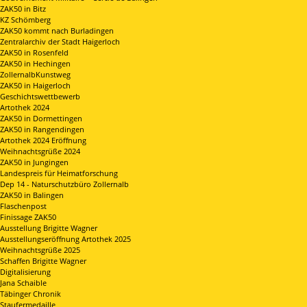
ZAK50 in Bitz
KZ Schömberg
ZAK50 kommt nach Burladingen
Zentralarchiv der Stadt Haigerloch
ZAK50 in Rosenfeld
ZAK50 in Hechingen
ZollernalbKunstweg
ZAK50 in Haigerloch
Geschichtswettbewerb
Artothek 2024
ZAK50 in Dormettingen
ZAK50 in Rangendingen
Artothek 2024 Eröffnung
Weihnachtsgrüße 2024
ZAK50 in Jungingen
Landespreis für Heimatforschung
Dep 14 - Naturschutzbüro Zollernalb
ZAK50 in Balingen
Flaschenpost
Finissage ZAK50
Ausstellung Brigitte Wagner
Ausstellungseröffnung Artothek 2025
Weihnachtsgrüße 2025
Schaffen Brigitte Wagner
Digitalisierung
Jana Schaible
Täbinger Chronik
Staufermedaille