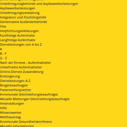
Unterbringunsgbehörde und Asylbewerberleistungen
Asylbewerberleistungen
Unterbringungsverwaltung
Integration und Flüchtlingshilfe
Gemeinsame Ausländerbehörde
Visa
Verpflichtungserklärungen
Kurzfristige Aufenthalte
Langfristige Aufenthalte
Dienstleistungen von A bis Z
A
B - F
G - Z
Nach der Einreise - Aufenthaltstitel
Unbefristete Aufenthaltstitel
Online-Dienste Zuwanderung
Einbürgerung
Dienstleistungen A-Z
Bürgerbeauftragter
Patientenfürsprecher
Kommunale Gleichstellungsbeauftragte
Aktuelle Meldungen Gleichstellungsbeauftragte
Veranstaltungen
Hilfe
Wissenswertes
Weltfrauentag
Kommunale Gesundheitskonferenz
Aktuelle Informationen