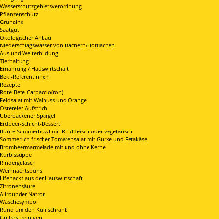
Wasserschutzgebietsverordnung
Pflanzenschutz
Grünalnd
Saatgut
Ökologischer Anbau
Niederschlagswasser von Dächern/Hofflächen
Aus und Weiterbildung
Tierhaltung
Ernährung / Hauswirtschaft
Beki-Referentinnen
Rezepte
Rote-Bete-Carpaccio(roh)
Feldsalat mit Walnuss und Orange
Ostereier-Aufstrich
Überbackener Spargel
Erdbeer-Schicht-Dessert
Bunte Sommerbowl mit Rindfleisch oder vegetarisch
Sommerlich frischer Tomatensalat mit Gurke und Fetakäse
Brombeermarmelade mit und ohne Kerne
Kürbissuppe
Rindergulasch
Weihnachtsbuns
Lifehacks aus der Hauswirtschaft
Zitronensäure
Allrounder Natron
Wäschesymbol
Rund um den Kühlschrank
Grillrost reinigen