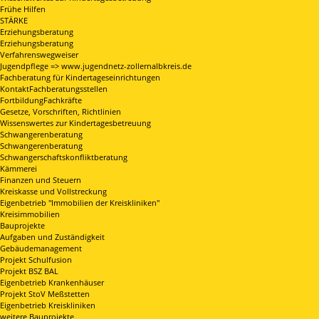
Frühe Hilfen
STÄRKE
Erziehungsberatung
Erziehungsberatung
Verfahrenswegweiser
Jugendpflege => www.jugendnetz-zollernalbkreis.de
Fachberatung für Kindertageseinrichtungen
KontaktFachberatungsstellen
FortbildungFachkräfte
Gesetze, Vorschriften, Richtlinien
Wissenswertes zur Kindertagesbetreuung
Schwangerenberatung
Schwangerenberatung
Schwangerschaftskonfliktberatung
Kämmerei
Finanzen und Steuern
Kreiskasse und Vollstreckung
Eigenbetrieb "Immobilien der Kreiskliniken"
Kreisimmobilien
Bauprojekte
Aufgaben und Zuständigkeit
Gebäudemanagement
Projekt Schulfusion
Projekt BSZ BAL
Eigenbetrieb Krankenhäuser
Projekt StoV Meßstetten
Eigenbetrieb Kreiskliniken
weitere Bauprojekte