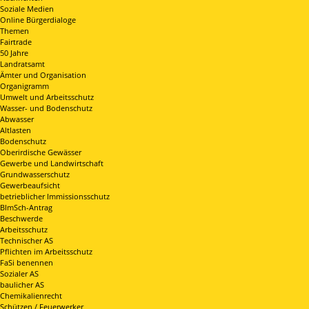
Soziale Medien
Online Bürgerdialoge
Themen
Fairtrade
50 Jahre
Landratsamt
Ämter und Organisation
Organigramm
Umwelt und Arbeitsschutz
Wasser- und Bodenschutz
Abwasser
Altlasten
Bodenschutz
Oberirdische Gewässer
Gewerbe und Landwirtschaft
Grundwasserschutz
Gewerbeaufsicht
betrieblicher Immissionsschutz
BImSch-Antrag
Beschwerde
Arbeitsschutz
Technischer AS
Pflichten im Arbeitsschutz
FaSi benennen
Sozialer AS
baulicher AS
Chemikalienrecht
Schützen / Feuerwerker