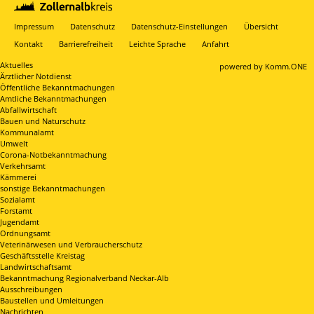
Impressum
Datenschutz
Datenschutz-Einstellungen
Übersicht
Kontakt
Barrierefreiheit
Leichte Sprache
Anfahrt
Aktuelles
p
owered by
Komm.ONE
Ärztlicher Notdienst
Öffentliche Bekanntmachungen
Amtliche Bekanntmachungen
Abfallwirtschaft
Bauen und Naturschutz
Kommunalamt
Umwelt
Corona-Notbekanntmachung
Verkehrsamt
Kämmerei
sonstige Bekanntmachungen
Sozialamt
Forstamt
Jugendamt
Ordnungsamt
Veterinärwesen und Verbraucherschutz
Geschäftsstelle Kreistag
Landwirtschaftsamt
Bekanntmachung Regionalverband Neckar-Alb
Ausschreibungen
Baustellen und Umleitungen
Nachrichten