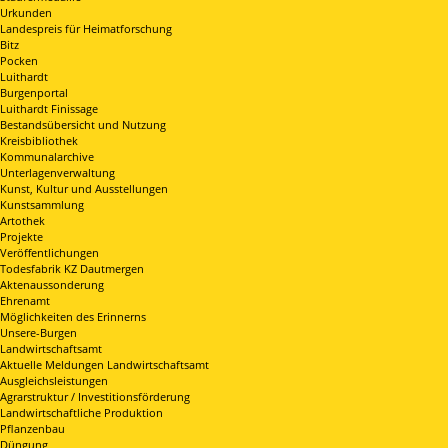
Urkunden
Landespreis für Heimatforschung
Bitz
Pocken
Luithardt
Burgenportal
Luithardt Finissage
Bestandsübersicht und Nutzung
Kreisbibliothek
Kommunalarchive
Unterlagenverwaltung
Kunst, Kultur und Ausstellungen
Kunstsammlung
Artothek
Projekte
Veröffentlichungen
Todesfabrik KZ Dautmergen
Aktenaussonderung
Ehrenamt
Möglichkeiten des Erinnerns
Unsere-Burgen
Landwirtschaftsamt
Aktuelle Meldungen Landwirtschaftsamt
Ausgleichsleistungen
Agrarstruktur / Investitionsförderung
Landwirtschaftliche Produktion
Pflanzenbau
Düngung