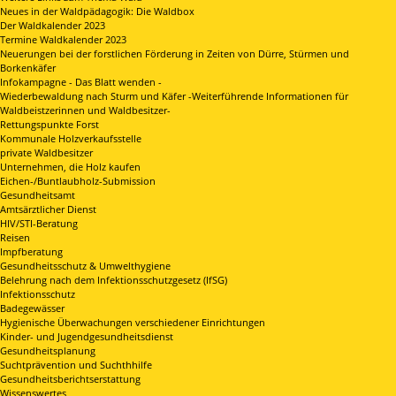
Neues in der Waldpädagogik: Die Waldbox
Der Waldkalender 2023
Termine Waldkalender 2023
Neuerungen bei der forstlichen Förderung in Zeiten von Dürre, Stürmen und
Borkenkäfer
Infokampagne - Das Blatt wenden -
Wiederbewaldung nach Sturm und Käfer -Weiterführende Informationen für
Waldbeistzerinnen und Waldbesitzer-
Rettungspunkte Forst
Kommunale Holzverkaufsstelle
private Waldbesitzer
Unternehmen, die Holz kaufen
Eichen-/Buntlaubholz-Submission
Gesundheitsamt
Amtsärztlicher Dienst
HIV/STI-Beratung
Reisen
Impfberatung
Gesundheitsschutz & Umwelthygiene
Belehrung nach dem Infektionsschutzgesetz (IfSG)
Infektionsschutz
Badegewässer
Hygienische Überwachungen verschiedener Einrichtungen
Kinder- und Jugendgesundheitsdienst
Gesundheitsplanung
Suchtprävention und Suchthhilfe
Gesundheitsberichtserstattung
Wissenswertes