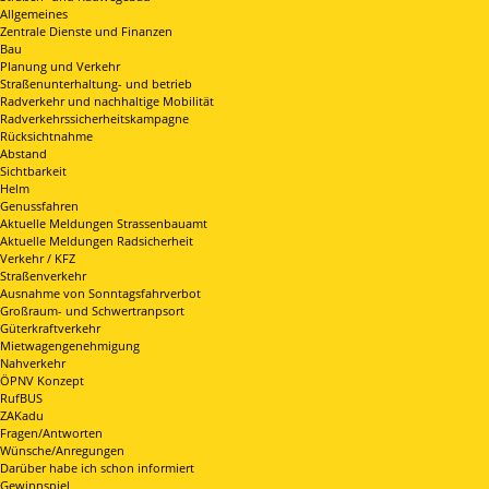
Allgemeines
Zentrale Dienste und Finanzen
Bau
Planung und Verkehr
Straßenunterhaltung- und betrieb
Radverkehr und nachhaltige Mobilität
Radverkehrssicherheitskampagne
Rücksichtnahme
Abstand
Sichtbarkeit
Helm
Genussfahren
Aktuelle Meldungen Strassenbauamt
Aktuelle Meldungen Radsicherheit
Verkehr / KFZ
Straßenverkehr
Ausnahme von Sonntagsfahrverbot
Großraum- und Schwertranpsort
Güterkraftverkehr
Mietwagengenehmigung
Nahverkehr
ÖPNV Konzept
RufBUS
ZAKadu
Fragen/Antworten
Wünsche/Anregungen
Darüber habe ich schon informiert
Gewinnspiel