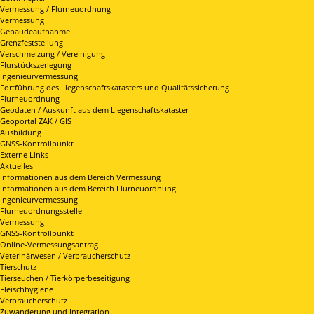
Vermessung / Flurneuordnung
Vermessung
Gebäudeaufnahme
Grenzfeststellung
Verschmelzung / Vereinigung
Flurstückszerlegung
Ingenieurvermessung
Fortführung des Liegenschaftskatasters und Qualitätssicherung
Flurneuordnung
Geodaten / Auskunft aus dem Liegenschaftskataster
Geoportal ZAK / GIS
Ausbildung
GNSS-Kontrollpunkt
Externe Links
Aktuelles
Informationen aus dem Bereich Vermessung
Informationen aus dem Bereich Flurneuordnung
Ingenieurvermessung
Flurneuordnungsstelle
Vermessung
GNSS-Kontrollpunkt
Online-Vermessungsantrag
Veterinärwesen / Verbraucherschutz
Tierschutz
Tierseuchen / Tierkörperbeseitigung
Fleischhygiene
Verbraucherschutz
Zuwanderung und Integration