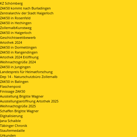
KZ Schömberg
ZAK50 kommt nach Burladingen
Zentralarchiv der Stadt Haigerloch
ZAK50 in Rosenfeld
ZAK50 in Hechingen
ZollernalbKunstweg
ZAK50 in Haigerloch
Geschichtswettbewerb
Artothek 2024
ZAK50 in Dormettingen
ZAK50 in Rangendingen
Artothek 2024 Eröffnung
Weihnachtsgrüße 2024
ZAK50 in Jungingen
Landespreis für Heimatforschung
Dep 14 - Naturschutzbüro Zollernalb
ZAK50 in Balingen
Flaschenpost
Finissage ZAK50
Ausstellung Brigitte Wagner
Ausstellungseröffnung Artothek 2025
Weihnachtsgrüße 2025
Schaffen Brigitte Wagner
Digitalisierung
Jana Schaible
Täbinger Chronik
Staufermedaille
Urkunden