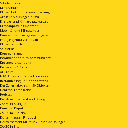
Schuladressen
Klimaschutz
Klimaschutz und Klimaanpassung
Aktuelle Meldungen Klima
Energie- und Klimaschutzkonzept
Klimaanpassungskonzept
Mobilität und Klimaschutz
Kommunales Energiemanangement
Energieagentur Zollernalb
Klimasparbuch
Solaratlas
Kommunalamt
Informationen zum Kommunalamt
Kreismedienzentrum
Kreisarchiv / Kultur
Aktuelles
F 10 Bildarchiv Hanne-Lore Kaiser
Restaurierung Urkundenbestand
Der Zollernalbkreis in 50 Objekten
Denkmal Ehrensache
Podcast
Kreisfeuerlöschverband Balingen
ZAK50 in Bisingen
Kunst im Depot
ZAK50 bei Holcim
Dotternhausen Findbuch
Gouvernement Militaire – Cercle de Balingen
ZAK50 in Bitz