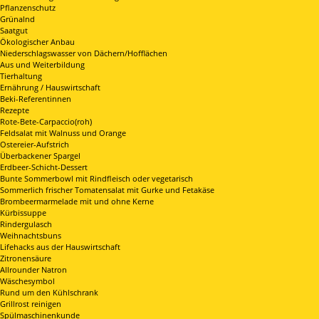
Pflanzenschutz
Grünalnd
Saatgut
Ökologischer Anbau
Niederschlagswasser von Dächern/Hofflächen
Aus und Weiterbildung
Tierhaltung
Ernährung / Hauswirtschaft
Beki-Referentinnen
Rezepte
Rote-Bete-Carpaccio(roh)
Feldsalat mit Walnuss und Orange
Ostereier-Aufstrich
Überbackener Spargel
Erdbeer-Schicht-Dessert
Bunte Sommerbowl mit Rindfleisch oder vegetarisch
Sommerlich frischer Tomatensalat mit Gurke und Fetakäse
Brombeermarmelade mit und ohne Kerne
Kürbissuppe
Rindergulasch
Weihnachtsbuns
Lifehacks aus der Hauswirtschaft
Zitronensäure
Allrounder Natron
Wäschesymbol
Rund um den Kühlschrank
Grillrost reinigen
Spülmaschinenkunde