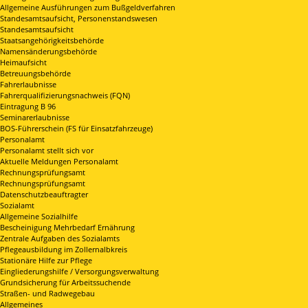
Allgemeine Ausführungen zum Bußgeldverfahren
Standesamtsaufsicht, Personenstandswesen
Standesamtsaufsicht
Staatsangehörigkeitsbehörde
Namensänderungsbehörde
Heimaufsicht
Betreuungsbehörde
Fahrerlaubnisse
Fahrerqualifizierungsnachweis (FQN)
Eintragung B 96
Seminarerlaubnisse
BOS-Führerschein (FS für Einsatzfahrzeuge)
Personalamt
Personalamt stellt sich vor
Aktuelle Meldungen Personalamt
Rechnungsprüfungsamt
Rechnungsprüfungsamt
Datenschutzbeauftragter
Sozialamt
Allgemeine Sozialhilfe
Bescheinigung Mehrbedarf Ernährung
Zentrale Aufgaben des Sozialamts
Pflegeausbildung im Zollernalbkreis
Stationäre Hilfe zur Pflege
Eingliederungshilfe / Versorgungsverwaltung
Grundsicherung für Arbeitssuchende
Straßen- und Radwegebau
Allgemeines