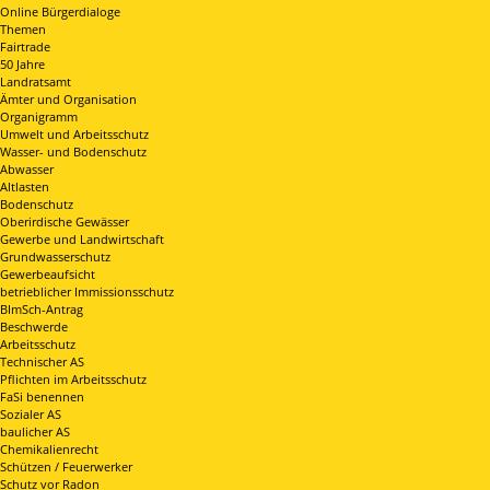
Online Bürgerdialoge
Themen
Fairtrade
50 Jahre
Landratsamt
Ämter und Organisation
Organigramm
Umwelt und Arbeitsschutz
Wasser- und Bodenschutz
Abwasser
Altlasten
Bodenschutz
Oberirdische Gewässer
Gewerbe und Landwirtschaft
Grundwasserschutz
Gewerbeaufsicht
betrieblicher Immissionsschutz
BImSch-Antrag
Beschwerde
Arbeitsschutz
Technischer AS
Pflichten im Arbeitsschutz
FaSi benennen
Sozialer AS
baulicher AS
Chemikalienrecht
Schützen / Feuerwerker
Schutz vor Radon