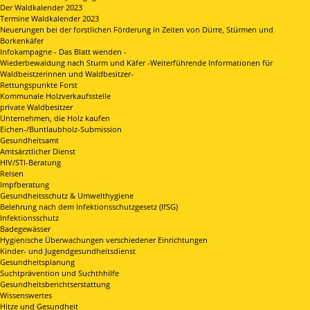
Der Waldkalender 2023
Termine Waldkalender 2023
Neuerungen bei der forstlichen Förderung in Zeiten von Dürre, Stürmen und
Borkenkäfer
Infokampagne - Das Blatt wenden -
Wiederbewaldung nach Sturm und Käfer -Weiterführende Informationen für
Waldbeistzerinnen und Waldbesitzer-
Rettungspunkte Forst
Kommunale Holzverkaufsstelle
private Waldbesitzer
Unternehmen, die Holz kaufen
Eichen-/Buntlaubholz-Submission
Gesundheitsamt
Amtsärztlicher Dienst
HIV/STI-Beratung
Reisen
Impfberatung
Gesundheitsschutz & Umwelthygiene
Belehrung nach dem Infektionsschutzgesetz (IfSG)
Infektionsschutz
Badegewässer
Hygienische Überwachungen verschiedener Einrichtungen
Kinder- und Jugendgesundheitsdienst
Gesundheitsplanung
Suchtprävention und Suchthhilfe
Gesundheitsberichtserstattung
Wissenswertes
Hitze und Gesundheit