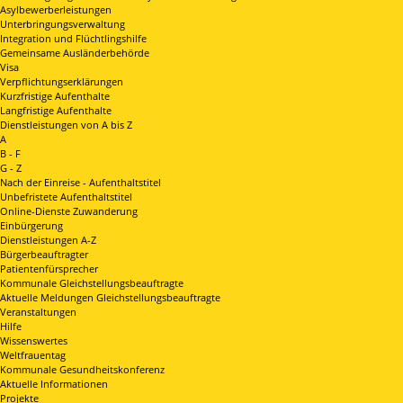
Asylbewerberleistungen
Unterbringungsverwaltung
Integration und Flüchtlingshilfe
Gemeinsame Ausländerbehörde
Visa
Verpflichtungserklärungen
Kurzfristige Aufenthalte
Langfristige Aufenthalte
Dienstleistungen von A bis Z
A
B - F
G - Z
Nach der Einreise - Aufenthaltstitel
Unbefristete Aufenthaltstitel
Online-Dienste Zuwanderung
Einbürgerung
Dienstleistungen A-Z
Bürgerbeauftragter
Patientenfürsprecher
Kommunale Gleichstellungsbeauftragte
Aktuelle Meldungen Gleichstellungsbeauftragte
Veranstaltungen
Hilfe
Wissenswertes
Weltfrauentag
Kommunale Gesundheitskonferenz
Aktuelle Informationen
Projekte