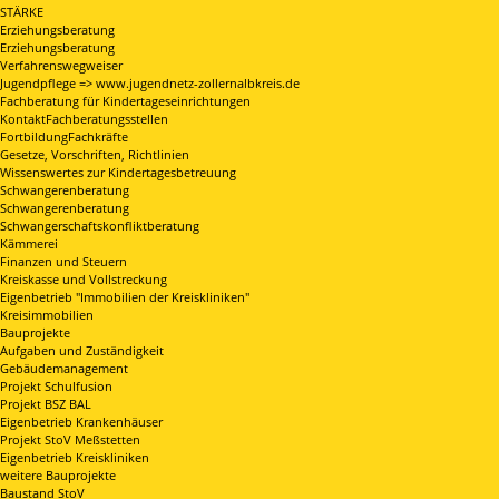
STÄRKE
Erziehungsberatung
Erziehungsberatung
Verfahrenswegweiser
Jugendpflege => www.jugendnetz-zollernalbkreis.de
Fachberatung für Kindertageseinrichtungen
KontaktFachberatungsstellen
FortbildungFachkräfte
Gesetze, Vorschriften, Richtlinien
Wissenswertes zur Kindertagesbetreuung
Schwangerenberatung
Schwangerenberatung
Schwangerschaftskonfliktberatung
Kämmerei
Finanzen und Steuern
Kreiskasse und Vollstreckung
Eigenbetrieb "Immobilien der Kreiskliniken"
Kreisimmobilien
Bauprojekte
Aufgaben und Zuständigkeit
Gebäudemanagement
Projekt Schulfusion
Projekt BSZ BAL
Eigenbetrieb Krankenhäuser
Projekt StoV Meßstetten
Eigenbetrieb Kreiskliniken
weitere Bauprojekte
Baustand StoV