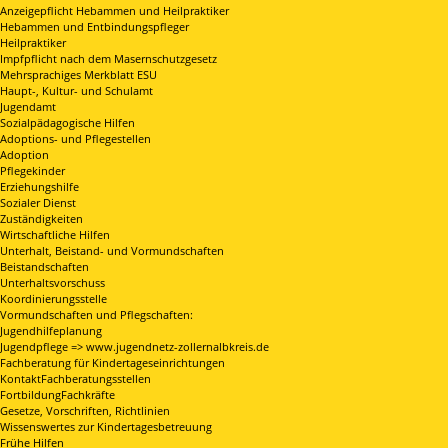
Anzeigepflicht Hebammen und Heilpraktiker
Hebammen und Entbindungspfleger
Heilpraktiker
Impfpflicht nach dem Masernschutzgesetz
Mehrsprachiges Merkblatt ESU
Haupt-, Kultur- und Schulamt
Jugendamt
Sozialpädagogische Hilfen
Adoptions- und Pflegestellen
Adoption
Pflegekinder
Erziehungshilfe
Sozialer Dienst
Zuständigkeiten
Wirtschaftliche Hilfen
Unterhalt, Beistand- und Vormundschaften
Beistandschaften
Unterhaltsvorschuss
Koordinierungsstelle
Vormundschaften und Pflegschaften:
Jugendhilfeplanung
Jugendpflege => www.jugendnetz-zollernalbkreis.de
Fachberatung für Kindertageseinrichtungen
KontaktFachberatungsstellen
FortbildungFachkräfte
Gesetze, Vorschriften, Richtlinien
Wissenswertes zur Kindertagesbetreuung
Frühe Hilfen