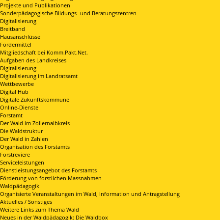
Projekte und Publikationen
Sonderpädagogische Bildungs- und Beratungszentren
Digitalisierung
Breitband
Hausanschlüsse
Fördermittel
Mitgliedschaft bei Komm.Pakt.Net.
Aufgaben des Landkreises
Digitalisierung
Digitalisierung im Landratsamt
Wettbewerbe
Digital Hub
Digitale Zukunftskommune
Online-Dienste
Forstamt
Der Wald im Zollernalbkreis
Die Waldstruktur
Der Wald in Zahlen
Organisation des Forstamts
Forstreviere
Serviceleistungen
Dienstleistungsangebot des Forstamts
Förderung von forstlichen Massnahmen
Waldpädagogik
Organisierte Veranstaltungen im Wald, Information und Antragstellung
Aktuelles / Sonstiges
Weitere Links zum Thema Wald
Neues in der Waldpädagogik: Die Waldbox