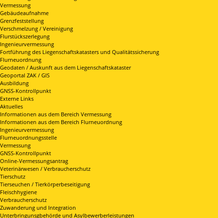
Vermessung
Gebäudeaufnahme
Grenzfeststellung
Verschmelzung / Vereinigung
Flurstückszerlegung
Ingenieurvermessung
Fortführung des Liegenschaftskatasters und Qualitätssicherung
Flurneuordnung
Geodaten / Auskunft aus dem Liegenschaftskataster
Geoportal ZAK / GIS
Ausbildung
GNSS-Kontrollpunkt
Externe Links
Aktuelles
Informationen aus dem Bereich Vermessung
Informationen aus dem Bereich Flurneuordnung
Ingenieurvermessung
Flurneuordnungsstelle
Vermessung
GNSS-Kontrollpunkt
Online-Vermessungsantrag
Veterinärwesen / Verbraucherschutz
Tierschutz
Tierseuchen / Tierkörperbeseitigung
Fleischhygiene
Verbraucherschutz
Zuwanderung und Integration
Unterbringunsgbehörde und Asylbewerberleistungen