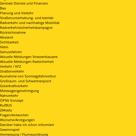
Zentrale Dienste und Finanzen
Bau
Planung und Verkehr
Straßenunterhaltung- und betrieb
Radverkehr und nachhaltige Mobilität
Radverkehrssicherheitskampagne
Rücksichtnahme
Abstand
Sichtbarkeit
Helm
Genussfahren
Aktuelle Meldungen Strassenbauamt
Aktuelle Meldungen Radsicherheit
Verkehr / KFZ
Straßenverkehr
Ausnahme von Sonntagsfahrverbot
Großraum- und Schwertranpsort
Güterkraftverkehr
Mietwagengenehmigung
Nahverkehr
ÖPNV Konzept
RufBUS
ZAKadu
Fragen/Antworten
Wünsche/Anregungen
Darüber habe ich schon informiert
Gewinnspiel
Vermessung / Flurneuordnung