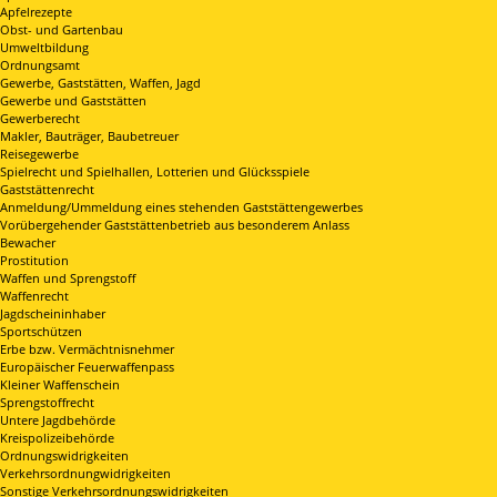
Apfelrezepte
Obst- und Gartenbau
Umweltbildung
Ordnungsamt
Gewerbe, Gaststätten, Waffen, Jagd
Gewerbe und Gaststätten
Gewerberecht
Makler, Bauträger, Baubetreuer
Reisegewerbe
Spielrecht und Spielhallen, Lotterien und Glücksspiele
Gaststättenrecht
Anmeldung/Ummeldung eines stehenden Gaststättengewerbes
Vorübergehender Gaststättenbetrieb aus besonderem Anlass
Bewacher
Prostitution
Waffen und Sprengstoff
Waffenrecht
Jagdscheininhaber
Sportschützen
Erbe bzw. Vermächtnisnehmer
Europäischer Feuerwaffenpass
Kleiner Waffenschein
Sprengstoffrecht
Untere Jagdbehörde
Kreispolizeibehörde
Ordnungswidrigkeiten
Verkehrsordnungwidrigkeiten
Sonstige Verkehrsordnungswidrigkeiten