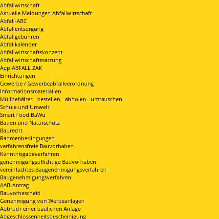
Abfallwirtschaft
Aktuelle Meldungen Abfallwirtschaft
Abfall-ABC
Abfallentsorgung
Abfallgebühren
Abfallkalender
Abfallwirtschaftskonzept
Abfallwirtschaftssatzung
App ABFALL ZAK
Einrichtungen
Gewerbe / Gewerbeabfallverordnung
Informationsmaterialien
Müllbehälter - bestellen - abholen - umtauschen
Schule und Umwelt
Smart Food BaWü
Bauen und Naturschutz
Baurecht
Rahmenbedingungen
verfahrensfreie Bauvorhaben
Kenntnisgabeverfahren
genehmigungspflichtige Bauvorhaben
vereinfachtes Baugenehmigungsverfahren
Baugenehmigungsverfahren
AAB-Antrag
Bauvorbescheid
Genehmigung von Werbeanlagen
Abbruch einer baulichen Anlage
Abgeschlossenheitsbescheinigung