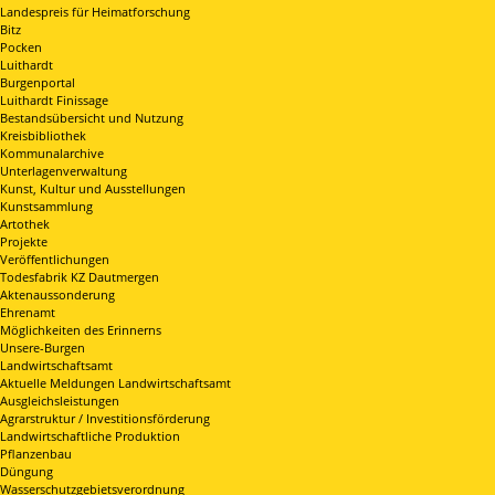
Landespreis für Heimatforschung
Bitz
Pocken
Luithardt
Burgenportal
Luithardt Finissage
Bestandsübersicht und Nutzung
Kreisbibliothek
Kommunalarchive
Unterlagenverwaltung
Kunst, Kultur und Ausstellungen
Kunstsammlung
Artothek
Projekte
Veröffentlichungen
Todesfabrik KZ Dautmergen
Aktenaussonderung
Ehrenamt
Möglichkeiten des Erinnerns
Unsere-Burgen
Landwirtschaftsamt
Aktuelle Meldungen Landwirtschaftsamt
Ausgleichsleistungen
Agrarstruktur / Investitionsförderung
Landwirtschaftliche Produktion
Pflanzenbau
Düngung
Wasserschutzgebietsverordnung