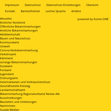
Impressum
Datenschutz
Datenschutz-Einstellungen
Übersicht
Kontakt
Barrierefreiheit
Leichte Sprache
Anfahrt
Aktuelles
p
owered by
Komm.ONE
Ärztlicher Notdienst
Öffentliche Bekanntmachungen
Amtliche Bekanntmachungen
Abfallwirtschaft
Bauen und Naturschutz
Kommunalamt
Umwelt
Corona-Notbekanntmachung
Verkehrsamt
Kämmerei
sonstige Bekanntmachungen
Sozialamt
Forstamt
Jugendamt
Ordnungsamt
Veterinärwesen und Verbraucherschutz
Geschäftsstelle Kreistag
Landwirtschaftsamt
Bekanntmachung Regionalverband Neckar-Alb
Ausschreibungen
Baustellen und Umleitungen
Nachrichten
Soziale Medien