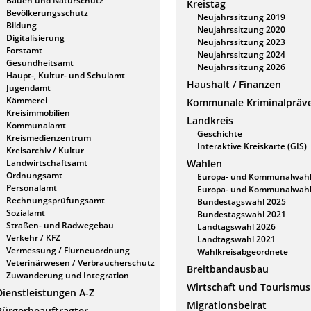
Bauen und Naturschutz
Kreistag
Bevölkerungsschutz
Neujahrssitzung 2019
Bildung
Neujahrssitzung 2020
Digitalisierung
Neujahrssitzung 2023
Forstamt
Neujahrssitzung 2024
Gesundheitsamt
Neujahrssitzung 2026
Haupt-, Kultur- und Schulamt
Haushalt / Finanzen
Jugendamt
Kämmerei
Kommunale Kriminalpräv
Kreisimmobilien
Landkreis
Kommunalamt
Geschichte
Kreismedienzentrum
Interaktive Kreiskarte (GIS)
Kreisarchiv / Kultur
Landwirtschaftsamt
Wahlen
Ordnungsamt
Europa- und Kommunalwahl
Personalamt
Europa- und Kommunalwahl
Rechnungsprüfungsamt
Bundestagswahl 2025
Sozialamt
Bundestagswahl 2021
Straßen- und Radwegebau
Landtagswahl 2026
Verkehr / KFZ
Landtagswahl 2021
Vermessung / Flurneuordnung
Wahlkreisabgeordnete
Veterinärwesen / Verbraucherschutz
Breitbandausbau
Zuwanderung und Integration
Wirtschaft und Tourismus
Dienstleistungen A-Z
Migrationsbeirat
Bürgerbeauftragter