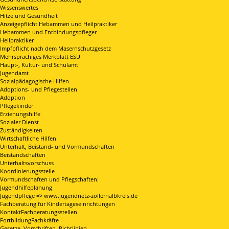
Wissenswertes
Hitze und Gesundheit
Anzeigepflicht Hebammen und Heilpraktiker
Hebammen und Entbindungspfleger
Heilpraktiker
Impfpflicht nach dem Masernschutzgesetz
Mehrsprachiges Merkblatt ESU
Haupt-, Kultur- und Schulamt
Jugendamt
Sozialpädagogische Hilfen
Adoptions- und Pflegestellen
Adoption
Pflegekinder
Erziehungshilfe
Sozialer Dienst
Zuständigkeiten
Wirtschaftliche Hilfen
Unterhalt, Beistand- und Vormundschaften
Beistandschaften
Unterhaltsvorschuss
Koordinierungsstelle
Vormundschaften und Pflegschaften:
Jugendhilfeplanung
Jugendpflege => www.jugendnetz-zollernalbkreis.de
Fachberatung für Kindertageseinrichtungen
KontaktFachberatungsstellen
FortbildungFachkräfte
Gesetze, Vorschriften, Richtlinien