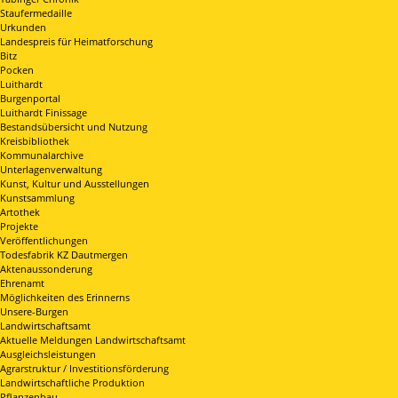
Staufermedaille
Urkunden
Landespreis für Heimatforschung
Bitz
Pocken
Luithardt
Burgenportal
Luithardt Finissage
Bestandsübersicht und Nutzung
Kreisbibliothek
Kommunalarchive
Unterlagenverwaltung
Kunst, Kultur und Ausstellungen
Kunstsammlung
Artothek
Projekte
Veröffentlichungen
Todesfabrik KZ Dautmergen
Aktenaussonderung
Ehrenamt
Möglichkeiten des Erinnerns
Unsere-Burgen
Landwirtschaftsamt
Aktuelle Meldungen Landwirtschaftsamt
Ausgleichsleistungen
Agrarstruktur / Investitionsförderung
Landwirtschaftliche Produktion
Pflanzenbau