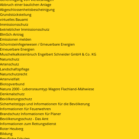
Abbruch einer baulichen Anlage
Abgeschlossenheitsbescheinigung
Grundstücksteilung
virtuelles Bauamt
Immissionsschutz
betrieblicher Immissionsschutz
BImSch-Antrag
Emissionen melden
Schornsteinfegerwesen / Erneuerbare Energien
Erneuerbare Energien
Muschelkalksteinbruch Engelbert Schneider GmbH & Co. KG
Naturschutz
Artenschutz
Landschaftspflege
Naturschutzrecht
Artenvielfalt
Biotopverbund
Natura 2000 - Lebensraumtyp Magere Flachland-Mähwiese
Denkmalschutz
Bevölkerungsschutz
Sicherheitstipps und Informationen für die Bevölkerung
Informationen für Feuerwehren
Brandschutz Informationen für Planer
Bevölkerungsschutz - Das Amt
Informationen zum Rettungsdienst
Roter Heuberg
Bildung
Berufliche Schulen