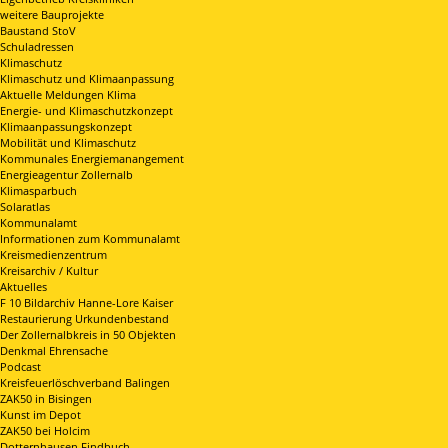
weitere Bauprojekte
Baustand StoV
Schuladressen
Klimaschutz
Klimaschutz und Klimaanpassung
Aktuelle Meldungen Klima
Energie- und Klimaschutzkonzept
Klimaanpassungskonzept
Mobilität und Klimaschutz
Kommunales Energiemanangement
Energieagentur Zollernalb
Klimasparbuch
Solaratlas
Kommunalamt
Informationen zum Kommunalamt
Kreismedienzentrum
Kreisarchiv / Kultur
Aktuelles
F 10 Bildarchiv Hanne-Lore Kaiser
Restaurierung Urkundenbestand
Der Zollernalbkreis in 50 Objekten
Denkmal Ehrensache
Podcast
Kreisfeuerlöschverband Balingen
ZAK50 in Bisingen
Kunst im Depot
ZAK50 bei Holcim
Dotternhausen Findbuch