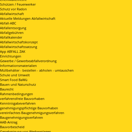
Schützen / Feuerwerker
Schutz vor Radon
Abfallwirtschaft
Aktuelle Meldungen Abfallwirtschaft
Abfall-ABC
Abfallentsorgung
Abfallgebühren
Abfallkalender
Abfallwirtschaftskonzept
Abfallwirtschaftssatzung
App ABFALL ZAK
Einrichtungen
Gewerbe / Gewerbeabfallverordnung
Informationsmaterialien
Müllbehälter - bestellen - abholen - umtauschen
Schule und Umwelt
Smart Food BaWü
Bauen und Naturschutz
Baurecht
Rahmenbedingungen
verfahrensfreie Bauvorhaben
Kenntnisgabeverfahren
genehmigungspflichtige Bauvorhaben
vereinfachtes Baugenehmigungsverfahren
Baugenehmigungsverfahren
AAB-Antrag
Bauvorbescheid
Genehmigung von Werbeanlagen