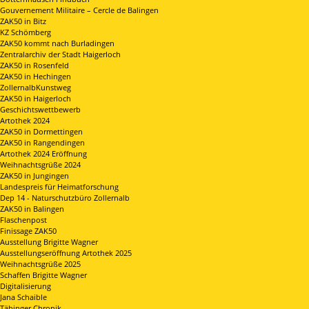
Gouvernement Militaire – Cercle de Balingen
ZAK50 in Bitz
KZ Schömberg
ZAK50 kommt nach Burladingen
Zentralarchiv der Stadt Haigerloch
ZAK50 in Rosenfeld
ZAK50 in Hechingen
ZollernalbKunstweg
ZAK50 in Haigerloch
Geschichtswettbewerb
Artothek 2024
ZAK50 in Dormettingen
ZAK50 in Rangendingen
Artothek 2024 Eröffnung
Weihnachtsgrüße 2024
ZAK50 in Jungingen
Landespreis für Heimatforschung
Dep 14 - Naturschutzbüro Zollernalb
ZAK50 in Balingen
Flaschenpost
Finissage ZAK50
Ausstellung Brigitte Wagner
Ausstellungseröffnung Artothek 2025
Weihnachtsgrüße 2025
Schaffen Brigitte Wagner
Digitalisierung
Jana Schaible
Täbinger Chronik