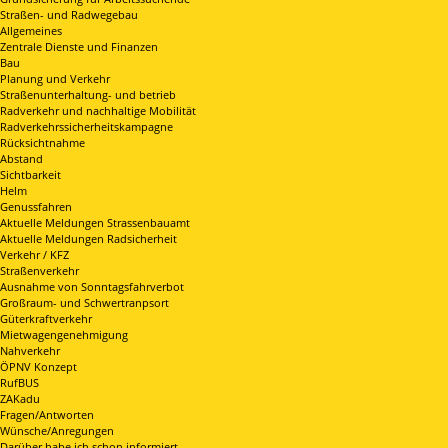
Straßen- und Radwegebau
Allgemeines
Zentrale Dienste und Finanzen
Bau
Planung und Verkehr
Straßenunterhaltung- und betrieb
Radverkehr und nachhaltige Mobilität
Radverkehrssicherheitskampagne
Rücksichtnahme
Abstand
Sichtbarkeit
Helm
Genussfahren
Aktuelle Meldungen Strassenbauamt
Aktuelle Meldungen Radsicherheit
Verkehr / KFZ
Straßenverkehr
Ausnahme von Sonntagsfahrverbot
Großraum- und Schwertranpsort
Güterkraftverkehr
Mietwagengenehmigung
Nahverkehr
ÖPNV Konzept
RufBUS
ZAKadu
Fragen/Antworten
Wünsche/Anregungen
Darüber habe ich schon informiert