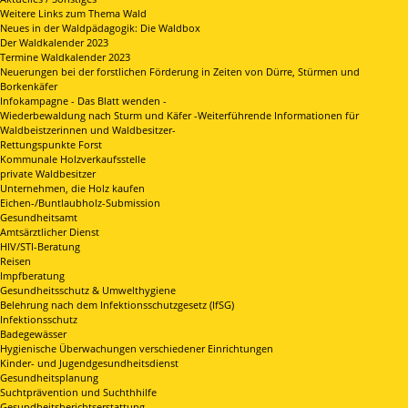
Weitere Links zum Thema Wald
Neues in der Waldpädagogik: Die Waldbox
Der Waldkalender 2023
Termine Waldkalender 2023
Neuerungen bei der forstlichen Förderung in Zeiten von Dürre, Stürmen und
Borkenkäfer
Infokampagne - Das Blatt wenden -
Wiederbewaldung nach Sturm und Käfer -Weiterführende Informationen für
Waldbeistzerinnen und Waldbesitzer-
Rettungspunkte Forst
Kommunale Holzverkaufsstelle
private Waldbesitzer
Unternehmen, die Holz kaufen
Eichen-/Buntlaubholz-Submission
Gesundheitsamt
Amtsärztlicher Dienst
HIV/STI-Beratung
Reisen
Impfberatung
Gesundheitsschutz & Umwelthygiene
Belehrung nach dem Infektionsschutzgesetz (IfSG)
Infektionsschutz
Badegewässer
Hygienische Überwachungen verschiedener Einrichtungen
Kinder- und Jugendgesundheitsdienst
Gesundheitsplanung
Suchtprävention und Suchthhilfe
Gesundheitsberichtserstattung