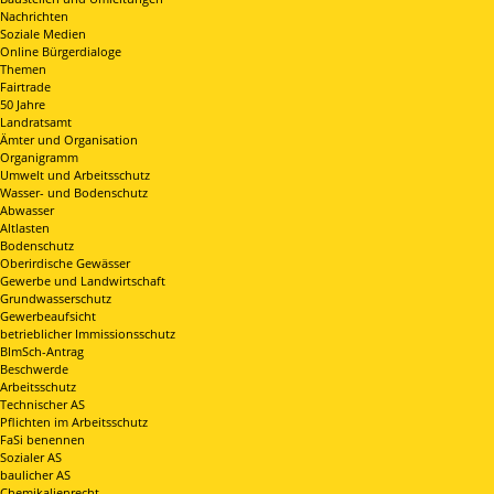
Nachrichten
Soziale Medien
Online Bürgerdialoge
Themen
Fairtrade
50 Jahre
Landratsamt
Ämter und Organisation
Organigramm
Umwelt und Arbeitsschutz
Wasser- und Bodenschutz
Abwasser
Altlasten
Bodenschutz
Oberirdische Gewässer
Gewerbe und Landwirtschaft
Grundwasserschutz
Gewerbeaufsicht
betrieblicher Immissionsschutz
BImSch-Antrag
Beschwerde
Arbeitsschutz
Technischer AS
Pflichten im Arbeitsschutz
FaSi benennen
Sozialer AS
baulicher AS
Chemikalienrecht