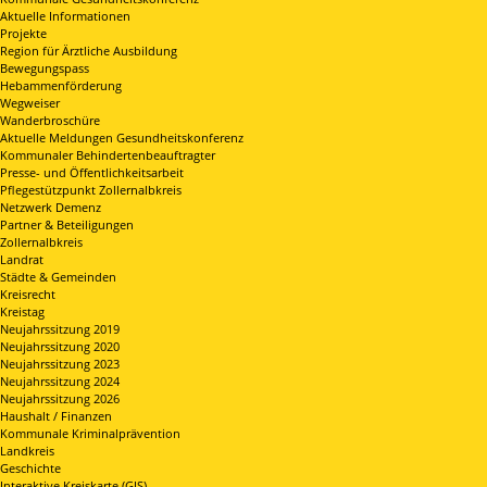
Aktuelle Informationen
Projekte
Region für Ärztliche Ausbildung
Bewegungspass
Hebammenförderung
Wegweiser
Wanderbroschüre
Aktuelle Meldungen Gesundheitskonferenz
Kommunaler Behindertenbeauftragter
Presse- und Öffentlichkeitsarbeit
Pflegestützpunkt Zollernalbkreis
Netzwerk Demenz
Partner & Beteiligungen
Zollernalbkreis
Landrat
Städte & Gemeinden
Kreisrecht
Kreistag
Neujahrssitzung 2019
Neujahrssitzung 2020
Neujahrssitzung 2023
Neujahrssitzung 2024
Neujahrssitzung 2026
Haushalt / Finanzen
Kommunale Kriminalprävention
Landkreis
Geschichte
Interaktive Kreiskarte (GIS)