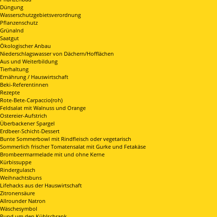
Düngung
Wasserschutzgebietsverordnung
Pflanzenschutz
Grünalnd
Saatgut
Ökologischer Anbau
Niederschlagswasser von Dächern/Hofflächen
Aus und Weiterbildung
Tierhaltung
Ernährung / Hauswirtschaft
Beki-Referentinnen
Rezepte
Rote-Bete-Carpaccio(roh)
Feldsalat mit Walnuss und Orange
Ostereier-Aufstrich
Überbackener Spargel
Erdbeer-Schicht-Dessert
Bunte Sommerbowl mit Rindfleisch oder vegetarisch
Sommerlich frischer Tomatensalat mit Gurke und Fetakäse
Brombeermarmelade mit und ohne Kerne
Kürbissuppe
Rindergulasch
Weihnachtsbuns
Lifehacks aus der Hauswirtschaft
Zitronensäure
Allrounder Natron
Wäschesymbol
Rund um den Kühlschrank