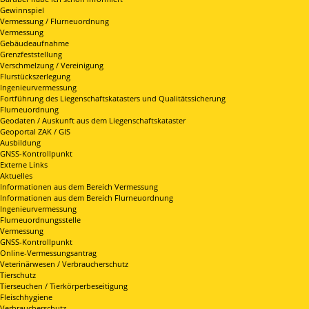
Gewinnspiel
Vermessung / Flurneuordnung
Vermessung
Gebäudeaufnahme
Grenzfeststellung
Verschmelzung / Vereinigung
Flurstückszerlegung
Ingenieurvermessung
Fortführung des Liegenschaftskatasters und Qualitätssicherung
Flurneuordnung
Geodaten / Auskunft aus dem Liegenschaftskataster
Geoportal ZAK / GIS
Ausbildung
GNSS-Kontrollpunkt
Externe Links
Aktuelles
Informationen aus dem Bereich Vermessung
Informationen aus dem Bereich Flurneuordnung
Ingenieurvermessung
Flurneuordnungsstelle
Vermessung
GNSS-Kontrollpunkt
Online-Vermessungsantrag
Veterinärwesen / Verbraucherschutz
Tierschutz
Tierseuchen / Tierkörperbeseitigung
Fleischhygiene
Verbraucherschutz