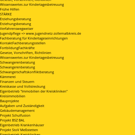
Wissenswertes zur Kindertagesbetreuung
Frühe Hilfen
STÄRKE
Erziehungsberatung
Erziehungsberatung
Verfahrenswegweiser
Jugendpflege => www.jugendnetz-zollernalbkreis.de
Fachberatung für Kindertageseinrichtungen
KontaktFachberatungsstellen
FortbildungFachkräfte
Gesetze, Vorschriften, Richtlinien
Wissenswertes zur Kindertagesbetreuung
Schwangerenberatung
Schwangerenberatung
Schwangerschaftskonfliktberatung
Kämmerei
Finanzen und Steuern
Kreiskasse und Vollstreckung
Eigenbetrieb "Immobilien der Kreiskliniken"
Kreisimmobilien
Bauprojekte
Aufgaben und Zuständigkeit
Gebäudemanagement
Projekt Schulfusion
Projekt BSZ BAL
Eigenbetrieb Krankenhäuser
Projekt StoV Meßstetten
Eigenbetrieb Kreiskliniken