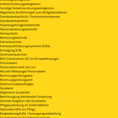
Verkehrsordnungwidrigkeiten
Sonstige Verkehrsordnungswidrigkeiten
Allgemeine Ausführungen zum Bußgeldverfahren
Standesamtsaufsicht, Personenstandswesen
Standesamtsaufsicht
Staatsangehörigkeitsbehörde
Namensänderungsbehörde
Heimaufsicht
Betreuungsbehörde
Fahrerlaubnisse
Fahrerqualifizierungsnachweis (FQN)
Eintragung B 96
Seminarerlaubnisse
BOS-Führerschein (FS für Einsatzfahrzeuge)
Personalamt
Personalamt stellt sich vor
Aktuelle Meldungen Personalamt
Rechnungsprüfungsamt
Rechnungsprüfungsamt
Datenschutzbeauftragter
Sozialamt
Allgemeine Sozialhilfe
Bescheinigung Mehrbedarf Ernährung
Zentrale Aufgaben des Sozialamts
Pflegeausbildung im Zollernalbkreis
Stationäre Hilfe zur Pflege
Eingliederungshilfe / Versorgungsverwaltung
Grundsicherung für Arbeitssuchende