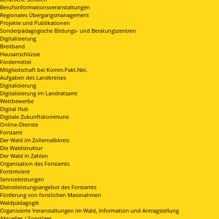
Berufsinformationsveranstaltungen
Regionales Übergangsmanagement
Projekte und Publikationen
Sonderpädagogische Bildungs- und Beratungszentren
Digitalisierung
Breitband
Hausanschlüsse
Fördermittel
Mitgliedschaft bei Komm.Pakt.Net.
Aufgaben des Landkreises
Digitalisierung
Digitalisierung im Landratsamt
Wettbewerbe
Digital Hub
Digitale Zukunftskommune
Online-Dienste
Forstamt
Der Wald im Zollernalbkreis
Die Waldstruktur
Der Wald in Zahlen
Organisation des Forstamts
Forstreviere
Serviceleistungen
Dienstleistungsangebot des Forstamts
Förderung von forstlichen Massnahmen
Waldpädagogik
Organisierte Veranstaltungen im Wald, Information und Antragstellung
Aktuelles / Sonstiges