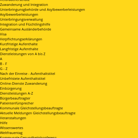
Zuwanderung und Integration
Unterbringunsgbehörde und Asylbewerberleistungen
Asylbewerberleistungen
Unterbringungsverwaltung
Integration und Flüchtlingshilfe
Gemeinsame Ausländerbehörde
Visa
Verpflichtungserklärungen
Kurzfristige Aufenthalte
Langfristige Aufenthalte
Dienstleistungen von A bis Z
A
B - F
G - Z
Nach der Einreise - Aufenthaltstitel
Unbefristete Aufenthaltstitel
Online-Dienste Zuwanderung
Einbürgerung
Dienstleistungen A-Z
Bürgerbeauftragter
Patientenfürsprecher
Kommunale Gleichstellungsbeauftragte
Aktuelle Meldungen Gleichstellungsbeauftragte
Veranstaltungen
Hilfe
Wissenswertes
Weltfrauentag
Kommunale Gesundheitskonferenz