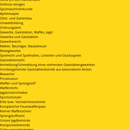
Grillrost reinigen
Spülmaschinenkunde
Apfelrezepte
Obst- und Gartenbau
Umweltbildung
Ordnungsamt
Gewerbe, Gaststätten, Waffen, Jagd
Gewerbe und Gaststätten
Gewerberecht
Makler, Bauträger, Baubetreuer
Reisegewerbe
Spielrecht und Spielhallen, Lotterien und Glücksspiele
Gaststättenrecht
Anmeldung/Ummeldung eines stehenden Gaststättengewerbes
Vorübergehender Gaststättenbetrieb aus besonderem Anlass
Bewacher
Prostitution
Waffen und Sprengstoff
Waffenrecht
Jagdscheininhaber
Sportschützen
Erbe bzw. Vermächtnisnehmer
Europäischer Feuerwaffenpass
Kleiner Waffenschein
Sprengstoffrecht
Untere Jagdbehörde
Kreispolizeibehörde
Ordnungswidrigkeiten