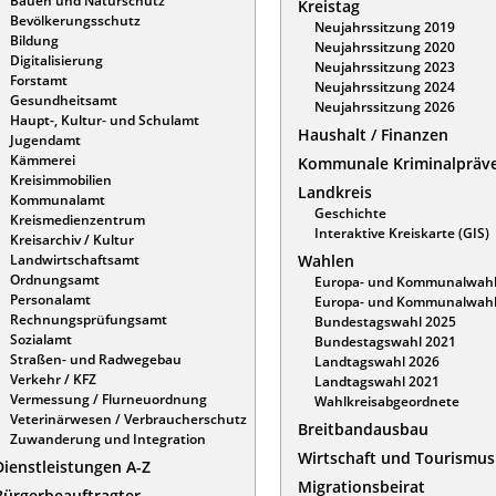
Bauen und Naturschutz
Kreistag
Bevölkerungsschutz
Neujahrssitzung 2019
Bildung
Neujahrssitzung 2020
Digitalisierung
Neujahrssitzung 2023
Forstamt
Neujahrssitzung 2024
Gesundheitsamt
Neujahrssitzung 2026
Haupt-, Kultur- und Schulamt
Haushalt / Finanzen
Jugendamt
Kämmerei
Kommunale Kriminalpräv
Kreisimmobilien
Landkreis
Kommunalamt
Geschichte
Kreismedienzentrum
Interaktive Kreiskarte (GIS)
Kreisarchiv / Kultur
Landwirtschaftsamt
Wahlen
Ordnungsamt
Europa- und Kommunalwahl
Personalamt
Europa- und Kommunalwahl
Rechnungsprüfungsamt
Bundestagswahl 2025
Sozialamt
Bundestagswahl 2021
Straßen- und Radwegebau
Landtagswahl 2026
Verkehr / KFZ
Landtagswahl 2021
Vermessung / Flurneuordnung
Wahlkreisabgeordnete
Veterinärwesen / Verbraucherschutz
Breitbandausbau
Zuwanderung und Integration
Wirtschaft und Tourismus
Dienstleistungen A-Z
Migrationsbeirat
Bürgerbeauftragter