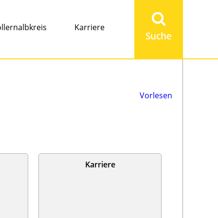
Suchbegriff
eingeben
llernalbkreis
Karriere
Vorlesen
Karriere