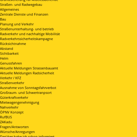
Straßen- und Radwegebau
Allgemeines
Zentrale Dienste und Finanzen
Bau
Planung und Verkehr
Straßenunterhaltung- und betrieb
Radverkehr und nachhaltige Mobilität
Radverkehrssicherheitskampagne
Rücksichtnahme
Abstand
Sichtbarkeit
Helm
Genussfahren
Aktuelle Meldungen Strassenbauamt
Aktuelle Meldungen Radsicherheit
Verkehr / KFZ
Straßenverkehr
Ausnahme von Sonntagsfahrverbot
Großraum- und Schwertranpsort
Güterkraftverkehr
Mietwagengenehmigung
Nahverkehr
ÖPNV Konzept
RufBUS
ZAKadu
Fragen/Antworten
Wünsche/Anregungen
Darüber habe ich schon informiert