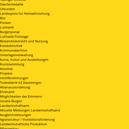
Staufermedaille
Urkunden
Landespreis für Heimatforschung
Bitz
Pocken
Luithardt
Burgenportal
Luithardt Finissage
Bestandsübersicht und Nutzung
Kreisbibliothek
Kommunalarchive
Unterlagenverwaltung
Kunst, Kultur und Ausstellungen
Kunstsammlung
Artothek
Projekte
Veröffentlichungen
Todesfabrik KZ Dautmergen
Aktenaussonderung
Ehrenamt
Möglichkeiten des Erinnerns
Unsere-Burgen
Landwirtschaftsamt
Aktuelle Meldungen Landwirtschaftsamt
Ausgleichsleistungen
Agrarstruktur / Investitionsförderung
Landwirtschaftliche Produktion
Pflanzenbau