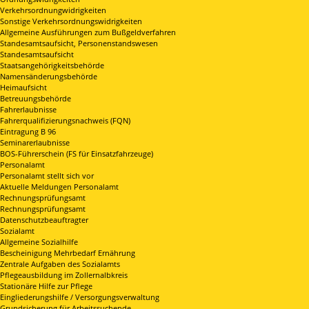
Verkehrsordnungwidrigkeiten
Sonstige Verkehrsordnungswidrigkeiten
Allgemeine Ausführungen zum Bußgeldverfahren
Standesamtsaufsicht, Personenstandswesen
Standesamtsaufsicht
Staatsangehörigkeitsbehörde
Namensänderungsbehörde
Heimaufsicht
Betreuungsbehörde
Fahrerlaubnisse
Fahrerqualifizierungsnachweis (FQN)
Eintragung B 96
Seminarerlaubnisse
BOS-Führerschein (FS für Einsatzfahrzeuge)
Personalamt
Personalamt stellt sich vor
Aktuelle Meldungen Personalamt
Rechnungsprüfungsamt
Rechnungsprüfungsamt
Datenschutzbeauftragter
Sozialamt
Allgemeine Sozialhilfe
Bescheinigung Mehrbedarf Ernährung
Zentrale Aufgaben des Sozialamts
Pflegeausbildung im Zollernalbkreis
Stationäre Hilfe zur Pflege
Eingliederungshilfe / Versorgungsverwaltung
Grundsicherung für Arbeitssuchende