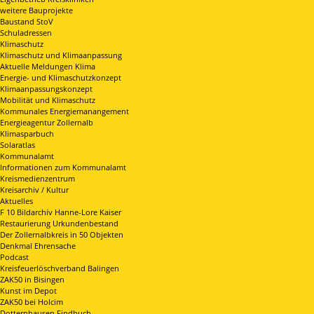
weitere Bauprojekte
Baustand StoV
Schuladressen
Klimaschutz
Klimaschutz und Klimaanpassung
Aktuelle Meldungen Klima
Energie- und Klimaschutzkonzept
Klimaanpassungskonzept
Mobilität und Klimaschutz
Kommunales Energiemanangement
Energieagentur Zollernalb
Klimasparbuch
Solaratlas
Kommunalamt
Informationen zum Kommunalamt
Kreismedienzentrum
Kreisarchiv / Kultur
Aktuelles
F 10 Bildarchiv Hanne-Lore Kaiser
Restaurierung Urkundenbestand
Der Zollernalbkreis in 50 Objekten
Denkmal Ehrensache
Podcast
Kreisfeuerlöschverband Balingen
ZAK50 in Bisingen
Kunst im Depot
ZAK50 bei Holcim
Dotternhausen Findbuch