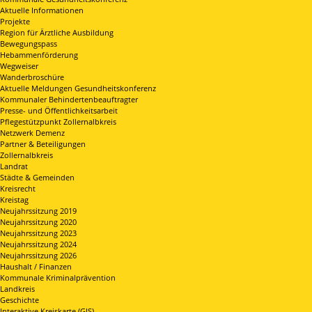
Aktuelle Informationen
Projekte
Region für Ärztliche Ausbildung
Bewegungspass
Hebammenförderung
Wegweiser
Wanderbroschüre
Aktuelle Meldungen Gesundheitskonferenz
Kommunaler Behindertenbeauftragter
Presse- und Öffentlichkeitsarbeit
Pflegestützpunkt Zollernalbkreis
Netzwerk Demenz
Partner & Beteiligungen
Zollernalbkreis
Landrat
Städte & Gemeinden
Kreisrecht
Kreistag
Neujahrssitzung 2019
Neujahrssitzung 2020
Neujahrssitzung 2023
Neujahrssitzung 2024
Neujahrssitzung 2026
Haushalt / Finanzen
Kommunale Kriminalprävention
Landkreis
Geschichte
Interaktive Kreiskarte (GIS)