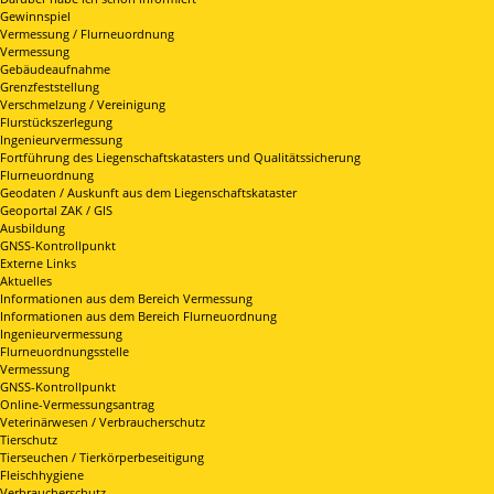
Gewinnspiel
Vermessung / Flurneuordnung
Vermessung
Gebäudeaufnahme
Grenzfeststellung
Verschmelzung / Vereinigung
Flurstückszerlegung
Ingenieurvermessung
Fortführung des Liegenschaftskatasters und Qualitätssicherung
Flurneuordnung
Geodaten / Auskunft aus dem Liegenschaftskataster
Geoportal ZAK / GIS
Ausbildung
GNSS-Kontrollpunkt
Externe Links
Aktuelles
Informationen aus dem Bereich Vermessung
Informationen aus dem Bereich Flurneuordnung
Ingenieurvermessung
Flurneuordnungsstelle
Vermessung
GNSS-Kontrollpunkt
Online-Vermessungsantrag
Veterinärwesen / Verbraucherschutz
Tierschutz
Tierseuchen / Tierkörperbeseitigung
Fleischhygiene
Verbraucherschutz