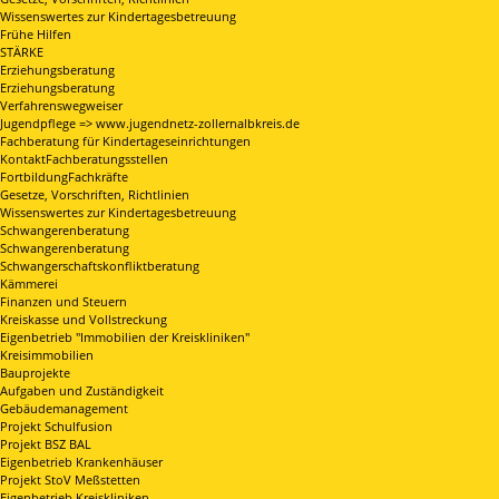
Wissenswertes zur Kindertagesbetreuung
Frühe Hilfen
STÄRKE
Erziehungsberatung
Erziehungsberatung
Verfahrenswegweiser
Jugendpflege => www.jugendnetz-zollernalbkreis.de
Fachberatung für Kindertageseinrichtungen
KontaktFachberatungsstellen
FortbildungFachkräfte
Gesetze, Vorschriften, Richtlinien
Wissenswertes zur Kindertagesbetreuung
Schwangerenberatung
Schwangerenberatung
Schwangerschaftskonfliktberatung
Kämmerei
Finanzen und Steuern
Kreiskasse und Vollstreckung
Eigenbetrieb "Immobilien der Kreiskliniken"
Kreisimmobilien
Bauprojekte
Aufgaben und Zuständigkeit
Gebäudemanagement
Projekt Schulfusion
Projekt BSZ BAL
Eigenbetrieb Krankenhäuser
Projekt StoV Meßstetten
Eigenbetrieb Kreiskliniken