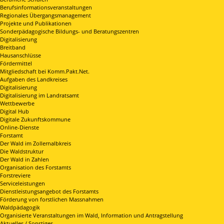
Berufsinformationsveranstaltungen
Regionales Übergangsmanagement
Projekte und Publikationen
Sonderpädagogische Bildungs- und Beratungszentren
Digitalisierung
Breitband
Hausanschlüsse
Fördermittel
Mitgliedschaft bei Komm.Pakt.Net.
Aufgaben des Landkreises
Digitalisierung
Digitalisierung im Landratsamt
Wettbewerbe
Digital Hub
Digitale Zukunftskommune
Online-Dienste
Forstamt
Der Wald im Zollernalbkreis
Die Waldstruktur
Der Wald in Zahlen
Organisation des Forstamts
Forstreviere
Serviceleistungen
Dienstleistungsangebot des Forstamts
Förderung von forstlichen Massnahmen
Waldpädagogik
Organisierte Veranstaltungen im Wald, Information und Antragstellung
Aktuelles / Sonstiges