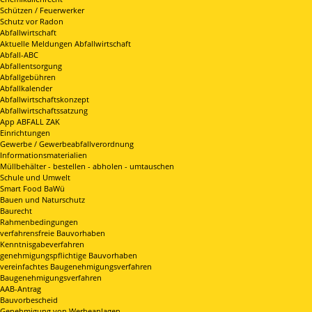
Schützen / Feuerwerker
Schutz vor Radon
Abfallwirtschaft
Aktuelle Meldungen Abfallwirtschaft
Abfall-ABC
Abfallentsorgung
Abfallgebühren
Abfallkalender
Abfallwirtschaftskonzept
Abfallwirtschaftssatzung
App ABFALL ZAK
Einrichtungen
Gewerbe / Gewerbeabfallverordnung
Informationsmaterialien
Müllbehälter - bestellen - abholen - umtauschen
Schule und Umwelt
Smart Food BaWü
Bauen und Naturschutz
Baurecht
Rahmenbedingungen
verfahrensfreie Bauvorhaben
Kenntnisgabeverfahren
genehmigungspflichtige Bauvorhaben
vereinfachtes Baugenehmigungsverfahren
Baugenehmigungsverfahren
AAB-Antrag
Bauvorbescheid
Genehmigung von Werbeanlagen