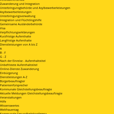
Zuwanderung und Integration
Unterbringunsgbehörde und Asylbewerberleistungen
Asylbewerberleistungen
Unterbringungsverwaltung
Integration und Flüchtlingshilfe
Gemeinsame Ausländerbehörde
Visa
Verpflichtungserklärungen
Kurzfristige Aufenthalte
Langfristige Aufenthalte
Dienstleistungen von A bis Z
A
B - F
G - Z
Nach der Einreise - Aufenthaltstitel
Unbefristete Aufenthaltstitel
Online-Dienste Zuwanderung
Einbürgerung
Dienstleistungen A-Z
Bürgerbeauftragter
Patientenfürsprecher
Kommunale Gleichstellungsbeauftragte
Aktuelle Meldungen Gleichstellungsbeauftragte
Veranstaltungen
Hilfe
Wissenswertes
Weltfrauentag
Kommunale Gesundheitskonferenz