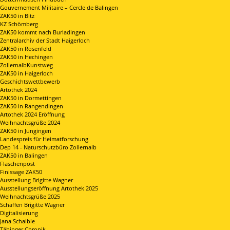
Gouvernement Militaire – Cercle de Balingen
ZAK50 in Bitz
KZ Schömberg
ZAK50 kommt nach Burladingen
Zentralarchiv der Stadt Haigerloch
ZAK50 in Rosenfeld
ZAK50 in Hechingen
ZollernalbKunstweg
ZAK50 in Haigerloch
Geschichtswettbewerb
Artothek 2024
ZAK50 in Dormettingen
ZAK50 in Rangendingen
Artothek 2024 Eröffnung
Weihnachtsgrüße 2024
ZAK50 in Jungingen
Landespreis für Heimatforschung
Dep 14 - Naturschutzbüro Zollernalb
ZAK50 in Balingen
Flaschenpost
Finissage ZAK50
Ausstellung Brigitte Wagner
Ausstellungseröffnung Artothek 2025
Weihnachtsgrüße 2025
Schaffen Brigitte Wagner
Digitalisierung
Jana Schaible
Täbinger Chronik