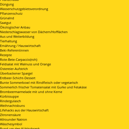
Düngung
Wasserschutzgebietsverordnung
Pflanzenschutz
Grünalnd
Saatgut
Ökologischer Anbau
Niederschlagswasser von Dächern/Hofflächen
Aus und Weiterbildung
Tierhaltung
Ernährung / Hauswirtschaft
Beki-Referentinnen
Rezepte
Rote-Bete-Carpaccio(roh)
Feldsalat mit Walnuss und Orange
Ostereier-Aufstrich
Überbackener Spargel
Erdbeer-Schicht-Dessert
Bunte Sommerbowl mit Rindfleisch oder vegetarisch
Sommerlich frischer Tomatensalat mit Gurke und Fetakäse
Brombeermarmelade mit und ohne Kerne
Kürbissuppe
Rindergulasch
Weihnachtsbuns
Lifehacks aus der Hauswirtschaft
Zitronensäure
Allrounder Natron
Wäschesymbol
Rund um den Kühlschrank