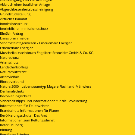
Abbruch einer baulichen Anlage
Abgeschlossenheitsbescheinigung
Grundstücksteilung
virtuelles Bauamt
Immissionsschutz
betrieblicher Immissionsschutz
BImSch-Antrag
Emissionen melden
Schornsteinfegerwesen / Erneuerbare Energien
Erneuerbare Energien
Muschelkalksteinbruch Engelbert Schneider GmbH & Co. KG
Naturschutz
Artenschutz
Landschaftspflege
Naturschutzrecht
Artenvielfalt
Biotopverbund
Natura 2000 - Lebensraumtyp Magere Flachland-Mähwiese
Denkmalschutz
Bevölkerungsschutz
Sicherheitstipps und Informationen für die Bevölkerung
Informationen für Feuerwehren
Brandschutz Informationen für Planer
Bevölkerungsschutz - Das Amt
Informationen zum Rettungsdienst
Roter Heuberg
Bildung
Berufliche Schulen