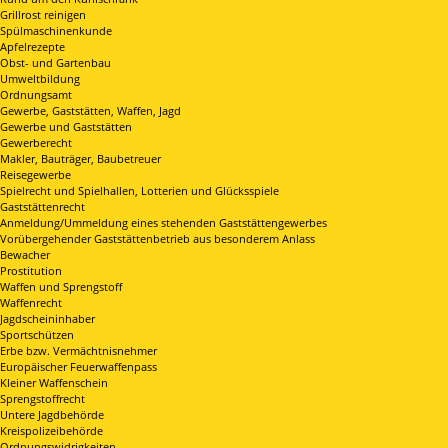
Grillrost reinigen
Spülmaschinenkunde
Apfelrezepte
Obst- und Gartenbau
Umweltbildung
Ordnungsamt
Gewerbe, Gaststätten, Waffen, Jagd
Gewerbe und Gaststätten
Gewerberecht
Makler, Bauträger, Baubetreuer
Reisegewerbe
Spielrecht und Spielhallen, Lotterien und Glücksspiele
Gaststättenrecht
Anmeldung/Ummeldung eines stehenden Gaststättengewerbes
Vorübergehender Gaststättenbetrieb aus besonderem Anlass
Bewacher
Prostitution
Waffen und Sprengstoff
Waffenrecht
Jagdscheininhaber
Sportschützen
Erbe bzw. Vermächtnisnehmer
Europäischer Feuerwaffenpass
Kleiner Waffenschein
Sprengstoffrecht
Untere Jagdbehörde
Kreispolizeibehörde
Ordnungswidrigkeiten