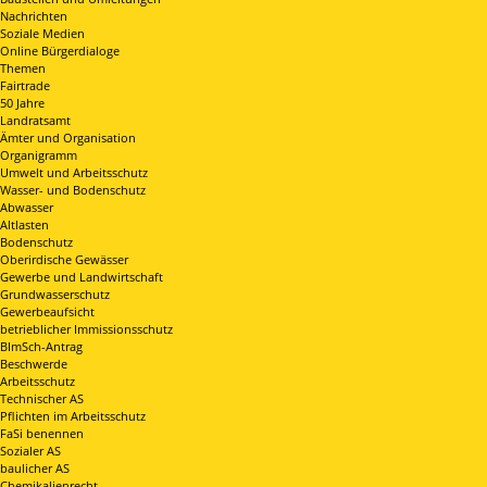
Nachrichten
Soziale Medien
Online Bürgerdialoge
Themen
Fairtrade
50 Jahre
Landratsamt
Ämter und Organisation
Organigramm
Umwelt und Arbeitsschutz
Wasser- und Bodenschutz
Abwasser
Altlasten
Bodenschutz
Oberirdische Gewässer
Gewerbe und Landwirtschaft
Grundwasserschutz
Gewerbeaufsicht
betrieblicher Immissionsschutz
BImSch-Antrag
Beschwerde
Arbeitsschutz
Technischer AS
Pflichten im Arbeitsschutz
FaSi benennen
Sozialer AS
baulicher AS
Chemikalienrecht