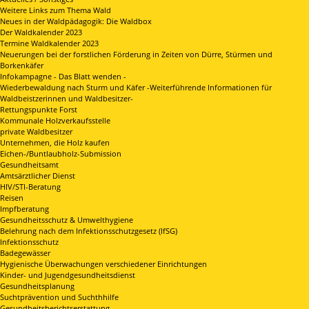
Weitere Links zum Thema Wald
Neues in der Waldpädagogik: Die Waldbox
Der Waldkalender 2023
Termine Waldkalender 2023
Neuerungen bei der forstlichen Förderung in Zeiten von Dürre, Stürmen und
Borkenkäfer
Infokampagne - Das Blatt wenden -
Wiederbewaldung nach Sturm und Käfer -Weiterführende Informationen für
Waldbeistzerinnen und Waldbesitzer-
Rettungspunkte Forst
Kommunale Holzverkaufsstelle
private Waldbesitzer
Unternehmen, die Holz kaufen
Eichen-/Buntlaubholz-Submission
Gesundheitsamt
Amtsärztlicher Dienst
HIV/STI-Beratung
Reisen
Impfberatung
Gesundheitsschutz & Umwelthygiene
Belehrung nach dem Infektionsschutzgesetz (IfSG)
Infektionsschutz
Badegewässer
Hygienische Überwachungen verschiedener Einrichtungen
Kinder- und Jugendgesundheitsdienst
Gesundheitsplanung
Suchtprävention und Suchthhilfe
Gesundheitsberichtserstattung