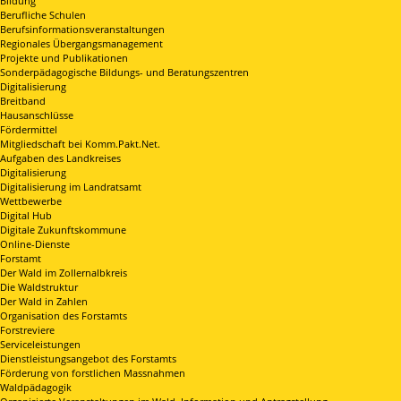
Bildung
Berufliche Schulen
Berufsinformationsveranstaltungen
Regionales Übergangsmanagement
Projekte und Publikationen
Sonderpädagogische Bildungs- und Beratungszentren
Digitalisierung
Breitband
Hausanschlüsse
Fördermittel
Mitgliedschaft bei Komm.Pakt.Net.
Aufgaben des Landkreises
Digitalisierung
Digitalisierung im Landratsamt
Wettbewerbe
Digital Hub
Digitale Zukunftskommune
Online-Dienste
Forstamt
Der Wald im Zollernalbkreis
Die Waldstruktur
Der Wald in Zahlen
Organisation des Forstamts
Forstreviere
Serviceleistungen
Dienstleistungsangebot des Forstamts
Förderung von forstlichen Massnahmen
Waldpädagogik