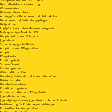
Suchtprävention und Suchthhilfe
Gesundheitsberichtserstattung
Wissenswertes
Hitze und Gesundheit
Anzeigepflicht Hebammen und Heilpraktiker
Hebammen und Entbindungspfleger
Heilpraktiker
Impfpflicht nach dem Masernschutzgesetz
Mehrsprachiges Merkblatt ESU
Haupt-, Kultur- und Schulamt
Jugendamt
Sozialpädagogische Hilfen
Adoptions- und Pflegestellen
Adoption
Pflegekinder
Erziehungshilfe
Sozialer Dienst
Zuständigkeiten
Wirtschaftliche Hilfen
Unterhalt, Beistand- und Vormundschaften
Beistandschaften
Unterhaltsvorschuss
Koordinierungsstelle
Vormundschaften und Pflegschaften:
Jugendhilfeplanung
Jugendpflege => www.jugendnetz-zollernalbkreis.de
Fachberatung für Kindertageseinrichtungen
KontaktFachberatungsstellen