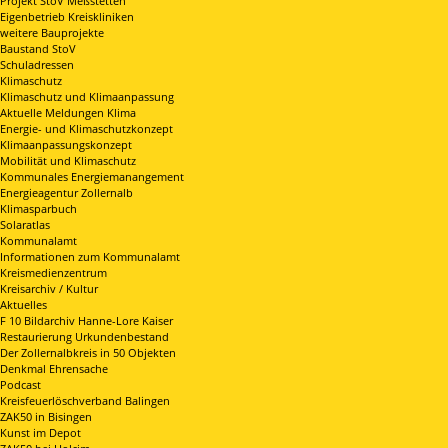
Projekt StoV Meßstetten
Eigenbetrieb Kreiskliniken
weitere Bauprojekte
Baustand StoV
Schuladressen
Klimaschutz
Klimaschutz und Klimaanpassung
Aktuelle Meldungen Klima
Energie- und Klimaschutzkonzept
Klimaanpassungskonzept
Mobilität und Klimaschutz
Kommunales Energiemanangement
Energieagentur Zollernalb
Klimasparbuch
Solaratlas
Kommunalamt
Informationen zum Kommunalamt
Kreismedienzentrum
Kreisarchiv / Kultur
Aktuelles
F 10 Bildarchiv Hanne-Lore Kaiser
Restaurierung Urkundenbestand
Der Zollernalbkreis in 50 Objekten
Denkmal Ehrensache
Podcast
Kreisfeuerlöschverband Balingen
ZAK50 in Bisingen
Kunst im Depot