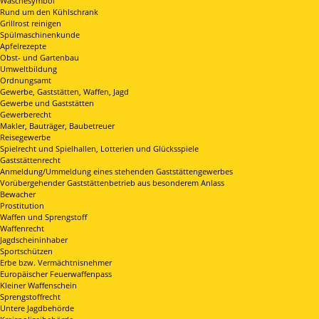
Wäschesymbol
Rund um den Kühlschrank
Grillrost reinigen
Spülmaschinenkunde
Apfelrezepte
Obst- und Gartenbau
Umweltbildung
Ordnungsamt
Gewerbe, Gaststätten, Waffen, Jagd
Gewerbe und Gaststätten
Gewerberecht
Makler, Bauträger, Baubetreuer
Reisegewerbe
Spielrecht und Spielhallen, Lotterien und Glücksspiele
Gaststättenrecht
Anmeldung/Ummeldung eines stehenden Gaststättengewerbes
Vorübergehender Gaststättenbetrieb aus besonderem Anlass
Bewacher
Prostitution
Waffen und Sprengstoff
Waffenrecht
Jagdscheininhaber
Sportschützen
Erbe bzw. Vermächtnisnehmer
Europäischer Feuerwaffenpass
Kleiner Waffenschein
Sprengstoffrecht
Untere Jagdbehörde