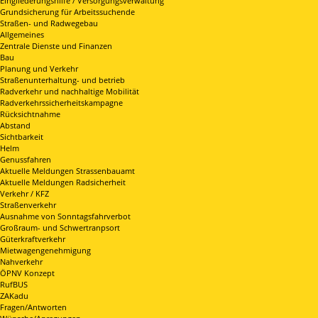
Eingliederungshilfe / Versorgungsverwaltung
Grundsicherung für Arbeitssuchende
Straßen- und Radwegebau
Allgemeines
Zentrale Dienste und Finanzen
Bau
Planung und Verkehr
Straßenunterhaltung- und betrieb
Radverkehr und nachhaltige Mobilität
Radverkehrssicherheitskampagne
Rücksichtnahme
Abstand
Sichtbarkeit
Helm
Genussfahren
Aktuelle Meldungen Strassenbauamt
Aktuelle Meldungen Radsicherheit
Verkehr / KFZ
Straßenverkehr
Ausnahme von Sonntagsfahrverbot
Großraum- und Schwertranpsort
Güterkraftverkehr
Mietwagengenehmigung
Nahverkehr
ÖPNV Konzept
RufBUS
ZAKadu
Fragen/Antworten