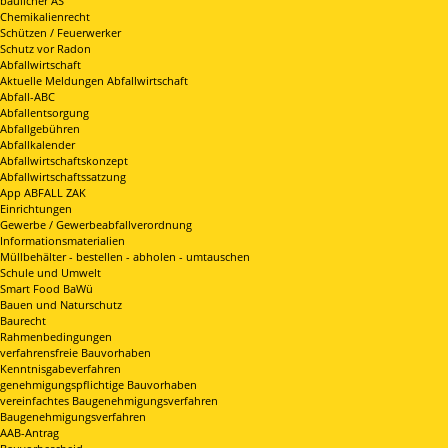
baulicher AS
Chemikalienrecht
Schützen / Feuerwerker
Schutz vor Radon
Abfallwirtschaft
Aktuelle Meldungen Abfallwirtschaft
Abfall-ABC
Abfallentsorgung
Abfallgebühren
Abfallkalender
Abfallwirtschaftskonzept
Abfallwirtschaftssatzung
App ABFALL ZAK
Einrichtungen
Gewerbe / Gewerbeabfallverordnung
Informationsmaterialien
Müllbehälter - bestellen - abholen - umtauschen
Schule und Umwelt
Smart Food BaWü
Bauen und Naturschutz
Baurecht
Rahmenbedingungen
verfahrensfreie Bauvorhaben
Kenntnisgabeverfahren
genehmigungspflichtige Bauvorhaben
vereinfachtes Baugenehmigungsverfahren
Baugenehmigungsverfahren
AAB-Antrag