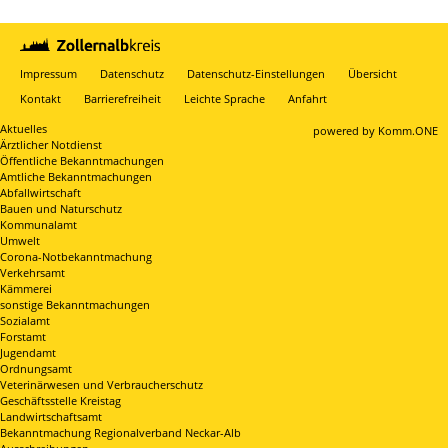
Impressum
Datenschutz
Datenschutz-Einstellungen
Übersicht
Kontakt
Barrierefreiheit
Leichte Sprache
Anfahrt
Aktuelles
p
owered by
Komm.ONE
Ärztlicher Notdienst
Öffentliche Bekanntmachungen
Amtliche Bekanntmachungen
Abfallwirtschaft
Bauen und Naturschutz
Kommunalamt
Umwelt
Corona-Notbekanntmachung
Verkehrsamt
Kämmerei
sonstige Bekanntmachungen
Sozialamt
Forstamt
Jugendamt
Ordnungsamt
Veterinärwesen und Verbraucherschutz
Geschäftsstelle Kreistag
Landwirtschaftsamt
Bekanntmachung Regionalverband Neckar-Alb