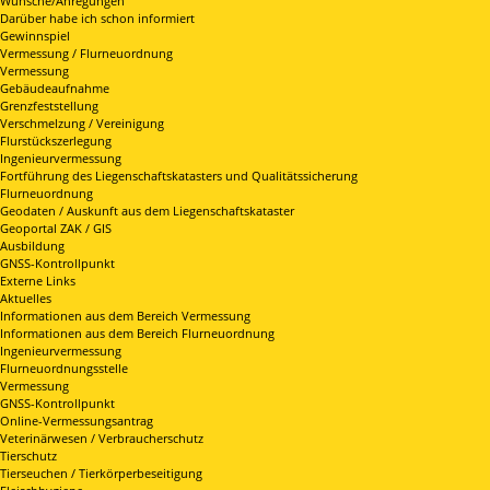
Wünsche/Anregungen
Darüber habe ich schon informiert
Gewinnspiel
Vermessung / Flurneuordnung
Vermessung
Gebäudeaufnahme
Grenzfeststellung
Verschmelzung / Vereinigung
Flurstückszerlegung
Ingenieurvermessung
Fortführung des Liegenschaftskatasters und Qualitätssicherung
Flurneuordnung
Geodaten / Auskunft aus dem Liegenschaftskataster
Geoportal ZAK / GIS
Ausbildung
GNSS-Kontrollpunkt
Externe Links
Aktuelles
Informationen aus dem Bereich Vermessung
Informationen aus dem Bereich Flurneuordnung
Ingenieurvermessung
Flurneuordnungsstelle
Vermessung
GNSS-Kontrollpunkt
Online-Vermessungsantrag
Veterinärwesen / Verbraucherschutz
Tierschutz
Tierseuchen / Tierkörperbeseitigung