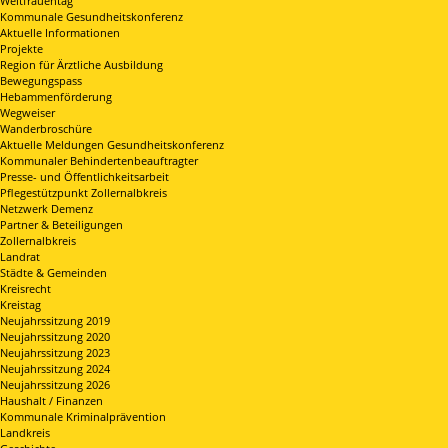
Weltfrauentag
Kommunale Gesundheitskonferenz
Aktuelle Informationen
Projekte
Region für Ärztliche Ausbildung
Bewegungspass
Hebammenförderung
Wegweiser
Wanderbroschüre
Aktuelle Meldungen Gesundheitskonferenz
Kommunaler Behindertenbeauftragter
Presse- und Öffentlichkeitsarbeit
Pflegestützpunkt Zollernalbkreis
Netzwerk Demenz
Partner & Beteiligungen
Zollernalbkreis
Landrat
Städte & Gemeinden
Kreisrecht
Kreistag
Neujahrssitzung 2019
Neujahrssitzung 2020
Neujahrssitzung 2023
Neujahrssitzung 2024
Neujahrssitzung 2026
Haushalt / Finanzen
Kommunale Kriminalprävention
Landkreis