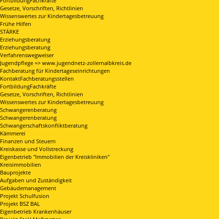
FortbildungFachkräfte
Gesetze, Vorschriften, Richtlinien
Wissenswertes zur Kindertagesbetreuung
Frühe Hilfen
STÄRKE
Erziehungsberatung
Erziehungsberatung
Verfahrenswegweiser
Jugendpflege => www.jugendnetz-zollernalbkreis.de
Fachberatung für Kindertageseinrichtungen
KontaktFachberatungsstellen
FortbildungFachkräfte
Gesetze, Vorschriften, Richtlinien
Wissenswertes zur Kindertagesbetreuung
Schwangerenberatung
Schwangerenberatung
Schwangerschaftskonfliktberatung
Kämmerei
Finanzen und Steuern
Kreiskasse und Vollstreckung
Eigenbetrieb "Immobilien der Kreiskliniken"
Kreisimmobilien
Bauprojekte
Aufgaben und Zuständigkeit
Gebäudemanagement
Projekt Schulfusion
Projekt BSZ BAL
Eigenbetrieb Krankenhäuser