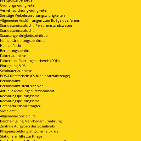
Kreispolizeibehörde
Ordnungswidrigkeiten
Verkehrsordnungwidrigkeiten
Sonstige Verkehrsordnungswidrigkeiten
Allgemeine Ausführungen zum Bußgeldverfahren
Standesamtsaufsicht, Personenstandswesen
Standesamtsaufsicht
Staatsangehörigkeitsbehörde
Namensänderungsbehörde
Heimaufsicht
Betreuungsbehörde
Fahrerlaubnisse
Fahrerqualifizierungsnachweis (FQN)
Eintragung B 96
Seminarerlaubnisse
BOS-Führerschein (FS für Einsatzfahrzeuge)
Personalamt
Personalamt stellt sich vor
Aktuelle Meldungen Personalamt
Rechnungsprüfungsamt
Rechnungsprüfungsamt
Datenschutzbeauftragter
Sozialamt
Allgemeine Sozialhilfe
Bescheinigung Mehrbedarf Ernährung
Zentrale Aufgaben des Sozialamts
Pflegeausbildung im Zollernalbkreis
Stationäre Hilfe zur Pflege