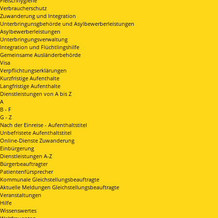
Fleischhygiene
Verbraucherschutz
Zuwanderung und Integration
Unterbringunsgbehörde und Asylbewerberleistungen
Asylbewerberleistungen
Unterbringungsverwaltung
Integration und Flüchtlingshilfe
Gemeinsame Ausländerbehörde
Visa
Verpflichtungserklärungen
Kurzfristige Aufenthalte
Langfristige Aufenthalte
Dienstleistungen von A bis Z
A
B - F
G - Z
Nach der Einreise - Aufenthaltstitel
Unbefristete Aufenthaltstitel
Online-Dienste Zuwanderung
Einbürgerung
Dienstleistungen A-Z
Bürgerbeauftragter
Patientenfürsprecher
Kommunale Gleichstellungsbeauftragte
Aktuelle Meldungen Gleichstellungsbeauftragte
Veranstaltungen
Hilfe
Wissenswertes