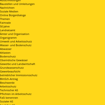
Ausschreibungen
Baustellen und Umleitungen
Nachrichten
Soziale Medien
Online Bürgerdialoge
Themen
Fairtrade
50 Jahre
Landratsamt
Ämter und Organisation
Organigramm
Umwelt und Arbeitsschutz
Wasser- und Bodenschutz
Abwasser
Altlasten
Bodenschutz
Oberirdische Gewässer
Gewerbe und Landwirtschaft
Grundwasserschutz
Gewerbeaufsicht
betrieblicher Immissionsschutz
BImSch-Antrag
Beschwerde
Arbeitsschutz
Technischer AS
Pflichten im Arbeitsschutz
FaSi benennen
Sozialer AS