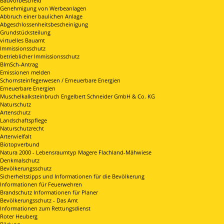
Bauvorbescheid
Genehmigung von Werbeanlagen
Abbruch einer baulichen Anlage
Abgeschlossenheitsbescheinigung
Grundstücksteilung
virtuelles Bauamt
Immissionsschutz
betrieblicher Immissionsschutz
BImSch-Antrag
Emissionen melden
Schornsteinfegerwesen / Erneuerbare Energien
Erneuerbare Energien
Muschelkalksteinbruch Engelbert Schneider GmbH & Co. KG
Naturschutz
Artenschutz
Landschaftspflege
Naturschutzrecht
Artenvielfalt
Biotopverbund
Natura 2000 - Lebensraumtyp Magere Flachland-Mähwiese
Denkmalschutz
Bevölkerungsschutz
Sicherheitstipps und Informationen für die Bevölkerung
Informationen für Feuerwehren
Brandschutz Informationen für Planer
Bevölkerungsschutz - Das Amt
Informationen zum Rettungsdienst
Roter Heuberg