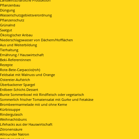
Landwirtschaftliche Produktion
Pflanzenbau
Düngung
Wasserschutzgebietsverordnung
Pflanzenschutz
Grünalnd
Saatgut
Ökologischer Anbau
Niederschlagswasser von Dächern/Hofflächen
Aus und Weiterbildung
Tierhaltung
Ernährung / Hauswirtschaft
Beki-Referentinnen
Rezepte
Rote-Bete-Carpaccio(roh)
Feldsalat mit Walnuss und Orange
Ostereier-Aufstrich
Überbackener Spargel
Erdbeer-Schicht-Dessert
Bunte Sommerbowl mit Rindfleisch oder vegetarisch
Sommerlich frischer Tomatensalat mit Gurke und Fetakäse
Brombeermarmelade mit und ohne Kerne
Kürbissuppe
Rindergulasch
Weihnachtsbuns
Lifehacks aus der Hauswirtschaft
Zitronensäure
Allrounder Natron