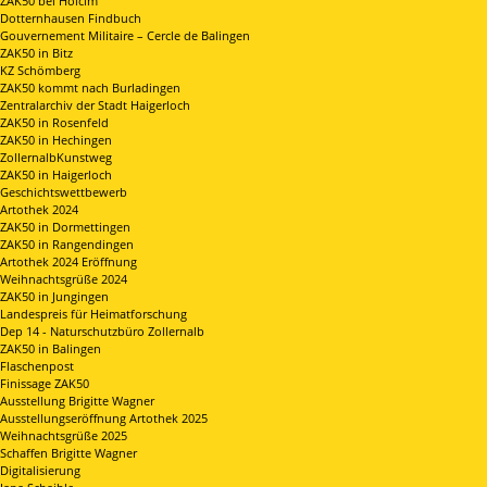
ZAK50 bei Holcim
Dotternhausen Findbuch
Gouvernement Militaire – Cercle de Balingen
ZAK50 in Bitz
KZ Schömberg
ZAK50 kommt nach Burladingen
Zentralarchiv der Stadt Haigerloch
ZAK50 in Rosenfeld
ZAK50 in Hechingen
ZollernalbKunstweg
ZAK50 in Haigerloch
Geschichtswettbewerb
Artothek 2024
ZAK50 in Dormettingen
ZAK50 in Rangendingen
Artothek 2024 Eröffnung
Weihnachtsgrüße 2024
ZAK50 in Jungingen
Landespreis für Heimatforschung
Dep 14 - Naturschutzbüro Zollernalb
ZAK50 in Balingen
Flaschenpost
Finissage ZAK50
Ausstellung Brigitte Wagner
Ausstellungseröffnung Artothek 2025
Weihnachtsgrüße 2025
Schaffen Brigitte Wagner
Digitalisierung