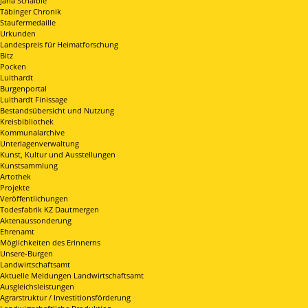
Jana Schaible
Täbinger Chronik
Staufermedaille
Urkunden
Landespreis für Heimatforschung
Bitz
Pocken
Luithardt
Burgenportal
Luithardt Finissage
Bestandsübersicht und Nutzung
Kreisbibliothek
Kommunalarchive
Unterlagenverwaltung
Kunst, Kultur und Ausstellungen
Kunstsammlung
Artothek
Projekte
Veröffentlichungen
Todesfabrik KZ Dautmergen
Aktenaussonderung
Ehrenamt
Möglichkeiten des Erinnerns
Unsere-Burgen
Landwirtschaftsamt
Aktuelle Meldungen Landwirtschaftsamt
Ausgleichsleistungen
Agrarstruktur / Investitionsförderung