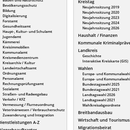
Bauen und Naturschutz
Kreistag
Bevölkerungsschutz
Neujahrssitzung 2019
Bildung
Neujahrssitzung 2020
Digitalisierung
Neujahrssitzung 2023
Forstamt
Neujahrssitzung 2024
Gesundheitsamt
Neujahrssitzung 2026
Haupt-, Kultur- und Schulamt
Haushalt / Finanzen
Jugendamt
Kämmerei
Kommunale Kriminalpräv
Kreisimmobilien
Landkreis
Kommunalamt
Geschichte
Kreismedienzentrum
Interaktive Kreiskarte (GIS)
Kreisarchiv / Kultur
Landwirtschaftsamt
Wahlen
Ordnungsamt
Europa- und Kommunalwahl
Personalamt
Europa- und Kommunalwahl
Rechnungsprüfungsamt
Bundestagswahl 2025
Sozialamt
Bundestagswahl 2021
Straßen- und Radwegebau
Landtagswahl 2026
Verkehr / KFZ
Landtagswahl 2021
Vermessung / Flurneuordnung
Wahlkreisabgeordnete
Veterinärwesen / Verbraucherschutz
Breitbandausbau
Zuwanderung und Integration
Wirtschaft und Tourismus
Dienstleistungen A-Z
Migrationsbeirat
Bürgerbeauftragter