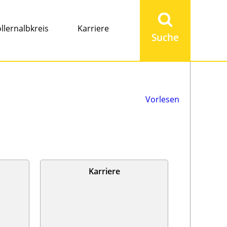
Suchbegriff
eingeben
llernalbkreis
Karriere
Vorlesen
Karriere