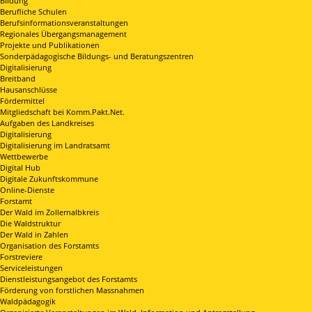
Bildung
Berufliche Schulen
Berufsinformationsveranstaltungen
Regionales Übergangsmanagement
Projekte und Publikationen
Sonderpädagogische Bildungs- und Beratungszentren
Digitalisierung
Breitband
Hausanschlüsse
Fördermittel
Mitgliedschaft bei Komm.Pakt.Net.
Aufgaben des Landkreises
Digitalisierung
Digitalisierung im Landratsamt
Wettbewerbe
Digital Hub
Digitale Zukunftskommune
Online-Dienste
Forstamt
Der Wald im Zollernalbkreis
Die Waldstruktur
Der Wald in Zahlen
Organisation des Forstamts
Forstreviere
Serviceleistungen
Dienstleistungsangebot des Forstamts
Förderung von forstlichen Massnahmen
Waldpädagogik