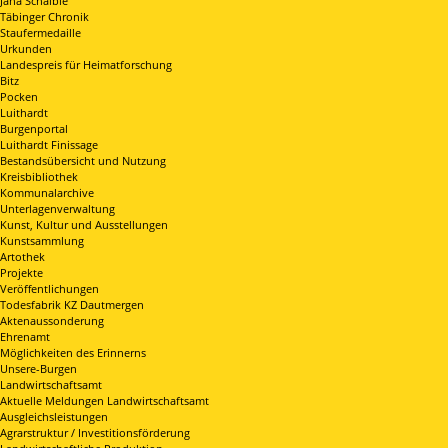
Jana Schaible
Täbinger Chronik
Staufermedaille
Urkunden
Landespreis für Heimatforschung
Bitz
Pocken
Luithardt
Burgenportal
Luithardt Finissage
Bestandsübersicht und Nutzung
Kreisbibliothek
Kommunalarchive
Unterlagenverwaltung
Kunst, Kultur und Ausstellungen
Kunstsammlung
Artothek
Projekte
Veröffentlichungen
Todesfabrik KZ Dautmergen
Aktenaussonderung
Ehrenamt
Möglichkeiten des Erinnerns
Unsere-Burgen
Landwirtschaftsamt
Aktuelle Meldungen Landwirtschaftsamt
Ausgleichsleistungen
Agrarstruktur / Investitionsförderung