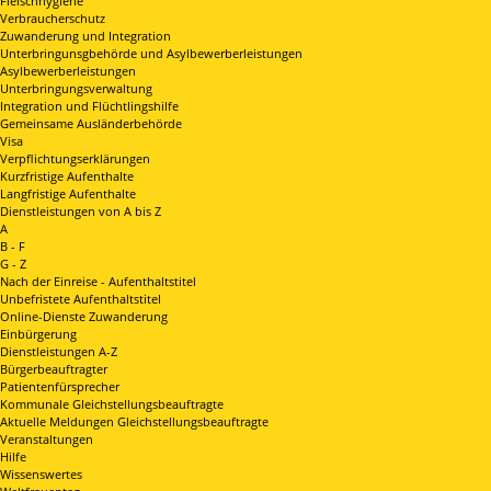
Fleischhygiene
Verbraucherschutz
Zuwanderung und Integration
Unterbringunsgbehörde und Asylbewerberleistungen
Asylbewerberleistungen
Unterbringungsverwaltung
Integration und Flüchtlingshilfe
Gemeinsame Ausländerbehörde
Visa
Verpflichtungserklärungen
Kurzfristige Aufenthalte
Langfristige Aufenthalte
Dienstleistungen von A bis Z
A
B - F
G - Z
Nach der Einreise - Aufenthaltstitel
Unbefristete Aufenthaltstitel
Online-Dienste Zuwanderung
Einbürgerung
Dienstleistungen A-Z
Bürgerbeauftragter
Patientenfürsprecher
Kommunale Gleichstellungsbeauftragte
Aktuelle Meldungen Gleichstellungsbeauftragte
Veranstaltungen
Hilfe
Wissenswertes