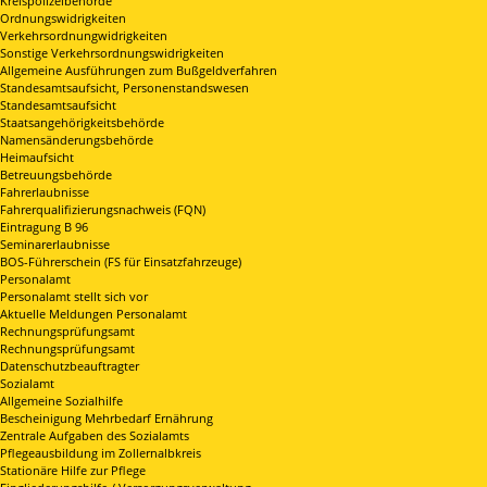
Kreispolizeibehörde
Ordnungswidrigkeiten
Verkehrsordnungwidrigkeiten
Sonstige Verkehrsordnungswidrigkeiten
Allgemeine Ausführungen zum Bußgeldverfahren
Standesamtsaufsicht, Personenstandswesen
Standesamtsaufsicht
Staatsangehörigkeitsbehörde
Namensänderungsbehörde
Heimaufsicht
Betreuungsbehörde
Fahrerlaubnisse
Fahrerqualifizierungsnachweis (FQN)
Eintragung B 96
Seminarerlaubnisse
BOS-Führerschein (FS für Einsatzfahrzeuge)
Personalamt
Personalamt stellt sich vor
Aktuelle Meldungen Personalamt
Rechnungsprüfungsamt
Rechnungsprüfungsamt
Datenschutzbeauftragter
Sozialamt
Allgemeine Sozialhilfe
Bescheinigung Mehrbedarf Ernährung
Zentrale Aufgaben des Sozialamts
Pflegeausbildung im Zollernalbkreis
Stationäre Hilfe zur Pflege