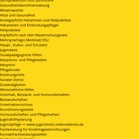
Suchtprävention und Suchthhilfe
Gesundheitsberichtserstattung
Wissenswertes
Hitze und Gesundheit
Anzeigepflicht Hebammen und Heilpraktiker
Hebammen und Entbindungspfleger
Heilpraktiker
Impfpflicht nach dem Masernschutzgesetz
Mehrsprachiges Merkblatt ESU
Haupt-, Kultur- und Schulamt
Jugendamt
Sozialpädagogische Hilfen
Adoptions- und Pflegestellen
Adoption
Pflegekinder
Erziehungshilfe
Sozialer Dienst
Zuständigkeiten
Wirtschaftliche Hilfen
Unterhalt, Beistand- und Vormundschaften
Beistandschaften
Unterhaltsvorschuss
Koordinierungsstelle
Vormundschaften und Pflegschaften:
Jugendhilfeplanung
Jugendpflege => www.jugendnetz-zollernalbkreis.de
Fachberatung für Kindertageseinrichtungen
KontaktFachberatungsstellen