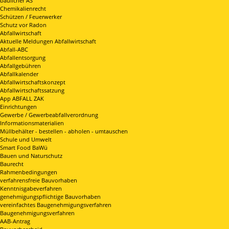
baulicher AS
Chemikalienrecht
Schützen / Feuerwerker
Schutz vor Radon
Abfallwirtschaft
Aktuelle Meldungen Abfallwirtschaft
Abfall-ABC
Abfallentsorgung
Abfallgebühren
Abfallkalender
Abfallwirtschaftskonzept
Abfallwirtschaftssatzung
App ABFALL ZAK
Einrichtungen
Gewerbe / Gewerbeabfallverordnung
Informationsmaterialien
Müllbehälter - bestellen - abholen - umtauschen
Schule und Umwelt
Smart Food BaWü
Bauen und Naturschutz
Baurecht
Rahmenbedingungen
verfahrensfreie Bauvorhaben
Kenntnisgabeverfahren
genehmigungspflichtige Bauvorhaben
vereinfachtes Baugenehmigungsverfahren
Baugenehmigungsverfahren
AAB-Antrag