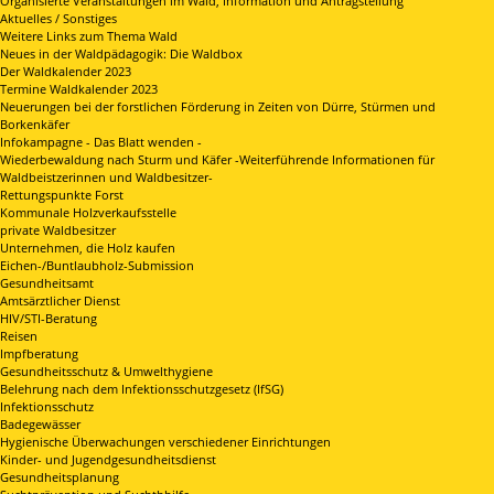
Organisierte Veranstaltungen im Wald, Information und Antragstellung
Aktuelles / Sonstiges
Weitere Links zum Thema Wald
Neues in der Waldpädagogik: Die Waldbox
Der Waldkalender 2023
Termine Waldkalender 2023
Neuerungen bei der forstlichen Förderung in Zeiten von Dürre, Stürmen und
Borkenkäfer
Infokampagne - Das Blatt wenden -
Wiederbewaldung nach Sturm und Käfer -Weiterführende Informationen für
Waldbeistzerinnen und Waldbesitzer-
Rettungspunkte Forst
Kommunale Holzverkaufsstelle
private Waldbesitzer
Unternehmen, die Holz kaufen
Eichen-/Buntlaubholz-Submission
Gesundheitsamt
Amtsärztlicher Dienst
HIV/STI-Beratung
Reisen
Impfberatung
Gesundheitsschutz & Umwelthygiene
Belehrung nach dem Infektionsschutzgesetz (IfSG)
Infektionsschutz
Badegewässer
Hygienische Überwachungen verschiedener Einrichtungen
Kinder- und Jugendgesundheitsdienst
Gesundheitsplanung