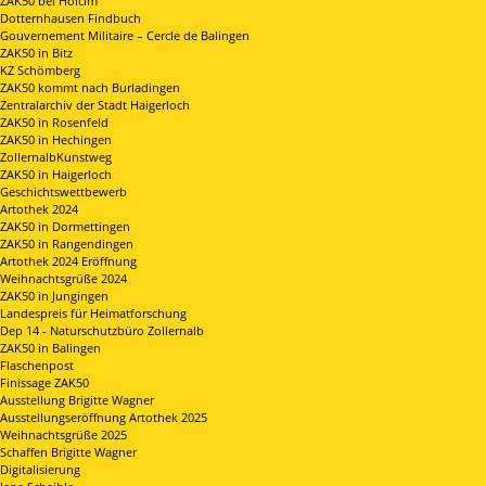
ZAK50 bei Holcim
Dotternhausen Findbuch
Gouvernement Militaire – Cercle de Balingen
ZAK50 in Bitz
KZ Schömberg
ZAK50 kommt nach Burladingen
Zentralarchiv der Stadt Haigerloch
ZAK50 in Rosenfeld
ZAK50 in Hechingen
ZollernalbKunstweg
ZAK50 in Haigerloch
Geschichtswettbewerb
Artothek 2024
ZAK50 in Dormettingen
ZAK50 in Rangendingen
Artothek 2024 Eröffnung
Weihnachtsgrüße 2024
ZAK50 in Jungingen
Landespreis für Heimatforschung
Dep 14 - Naturschutzbüro Zollernalb
ZAK50 in Balingen
Flaschenpost
Finissage ZAK50
Ausstellung Brigitte Wagner
Ausstellungseröffnung Artothek 2025
Weihnachtsgrüße 2025
Schaffen Brigitte Wagner
Digitalisierung