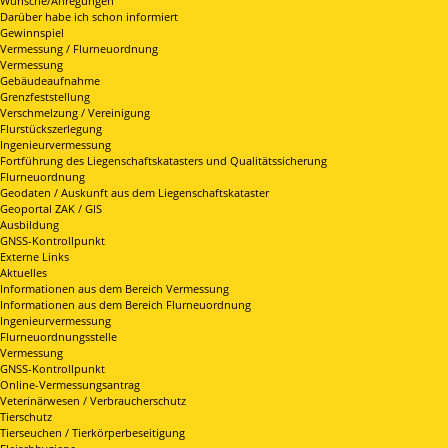
Wünsche/Anregungen
Darüber habe ich schon informiert
Gewinnspiel
Vermessung / Flurneuordnung
Vermessung
Gebäudeaufnahme
Grenzfeststellung
Verschmelzung / Vereinigung
Flurstückszerlegung
Ingenieurvermessung
Fortführung des Liegenschaftskatasters und Qualitätssicherung
Flurneuordnung
Geodaten / Auskunft aus dem Liegenschaftskataster
Geoportal ZAK / GIS
Ausbildung
GNSS-Kontrollpunkt
Externe Links
Aktuelles
Informationen aus dem Bereich Vermessung
Informationen aus dem Bereich Flurneuordnung
Ingenieurvermessung
Flurneuordnungsstelle
Vermessung
GNSS-Kontrollpunkt
Online-Vermessungsantrag
Veterinärwesen / Verbraucherschutz
Tierschutz
Tierseuchen / Tierkörperbeseitigung