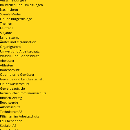
Ausschreibungen
Baustellen und Umleitungen
Nachrichten
Soziale Medien
Online Bürgerdialoge
Themen
Fairtrade
50 Jahre
Landratsamt
Ämter und Organisation
Organigramm
Umwelt und Arbeitsschutz
Wasser- und Bodenschutz
Abwasser
Altlasten
Bodenschutz
Oberirdische Gewässer
Gewerbe und Landwirtschaft
Grundwasserschutz
Gewerbeaufsicht
betrieblicher Immissionsschutz
BImSch-Antrag
Beschwerde
Arbeitsschutz
Technischer AS
Pflichten im Arbeitsschutz
FaSi benennen
Sozialer AS