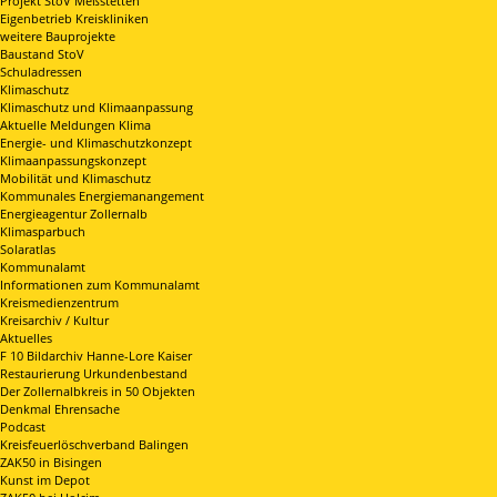
Projekt StoV Meßstetten
Eigenbetrieb Kreiskliniken
weitere Bauprojekte
Baustand StoV
Schuladressen
Klimaschutz
Klimaschutz und Klimaanpassung
Aktuelle Meldungen Klima
Energie- und Klimaschutzkonzept
Klimaanpassungskonzept
Mobilität und Klimaschutz
Kommunales Energiemanangement
Energieagentur Zollernalb
Klimasparbuch
Solaratlas
Kommunalamt
Informationen zum Kommunalamt
Kreismedienzentrum
Kreisarchiv / Kultur
Aktuelles
F 10 Bildarchiv Hanne-Lore Kaiser
Restaurierung Urkundenbestand
Der Zollernalbkreis in 50 Objekten
Denkmal Ehrensache
Podcast
Kreisfeuerlöschverband Balingen
ZAK50 in Bisingen
Kunst im Depot