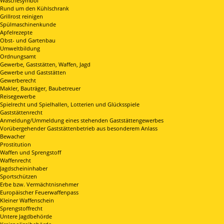
Wäschesymbol
Rund um den Kühlschrank
Grillrost reinigen
Spülmaschinenkunde
Apfelrezepte
Obst- und Gartenbau
Umweltbildung
Ordnungsamt
Gewerbe, Gaststätten, Waffen, Jagd
Gewerbe und Gaststätten
Gewerberecht
Makler, Bauträger, Baubetreuer
Reisegewerbe
Spielrecht und Spielhallen, Lotterien und Glücksspiele
Gaststättenrecht
Anmeldung/Ummeldung eines stehenden Gaststättengewerbes
Vorübergehender Gaststättenbetrieb aus besonderem Anlass
Bewacher
Prostitution
Waffen und Sprengstoff
Waffenrecht
Jagdscheininhaber
Sportschützen
Erbe bzw. Vermächtnisnehmer
Europäischer Feuerwaffenpass
Kleiner Waffenschein
Sprengstoffrecht
Untere Jagdbehörde