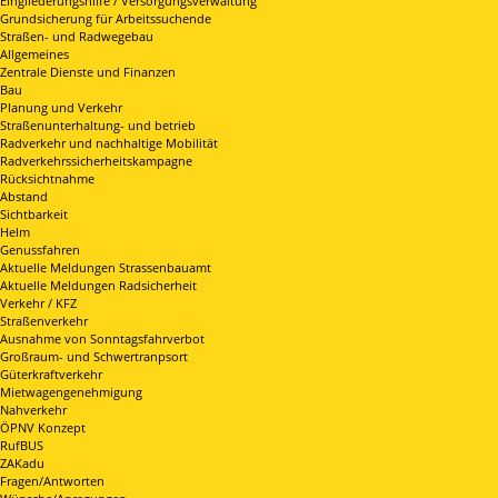
Eingliederungshilfe / Versorgungsverwaltung
Grundsicherung für Arbeitssuchende
Straßen- und Radwegebau
Allgemeines
Zentrale Dienste und Finanzen
Bau
Planung und Verkehr
Straßenunterhaltung- und betrieb
Radverkehr und nachhaltige Mobilität
Radverkehrssicherheitskampagne
Rücksichtnahme
Abstand
Sichtbarkeit
Helm
Genussfahren
Aktuelle Meldungen Strassenbauamt
Aktuelle Meldungen Radsicherheit
Verkehr / KFZ
Straßenverkehr
Ausnahme von Sonntagsfahrverbot
Großraum- und Schwertranpsort
Güterkraftverkehr
Mietwagengenehmigung
Nahverkehr
ÖPNV Konzept
RufBUS
ZAKadu
Fragen/Antworten