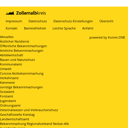
Impressum
Datenschutz
Datenschutz-Einstellungen
Übersicht
Kontakt
Barrierefreiheit
Leichte Sprache
Anfahrt
Aktuelles
p
owered by
Komm.ONE
Ärztlicher Notdienst
Öffentliche Bekanntmachungen
Amtliche Bekanntmachungen
Abfallwirtschaft
Bauen und Naturschutz
Kommunalamt
Umwelt
Corona-Notbekanntmachung
Verkehrsamt
Kämmerei
sonstige Bekanntmachungen
Sozialamt
Forstamt
Jugendamt
Ordnungsamt
Veterinärwesen und Verbraucherschutz
Geschäftsstelle Kreistag
Landwirtschaftsamt
Bekanntmachung Regionalverband Neckar-Alb