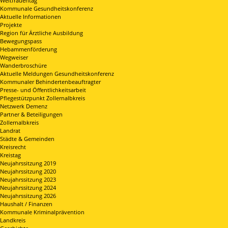
Weltfrauentag
Kommunale Gesundheitskonferenz
Aktuelle Informationen
Projekte
Region für Ärztliche Ausbildung
Bewegungspass
Hebammenförderung
Wegweiser
Wanderbroschüre
Aktuelle Meldungen Gesundheitskonferenz
Kommunaler Behindertenbeauftragter
Presse- und Öffentlichkeitsarbeit
Pflegestützpunkt Zollernalbkreis
Netzwerk Demenz
Partner & Beteiligungen
Zollernalbkreis
Landrat
Städte & Gemeinden
Kreisrecht
Kreistag
Neujahrssitzung 2019
Neujahrssitzung 2020
Neujahrssitzung 2023
Neujahrssitzung 2024
Neujahrssitzung 2026
Haushalt / Finanzen
Kommunale Kriminalprävention
Landkreis