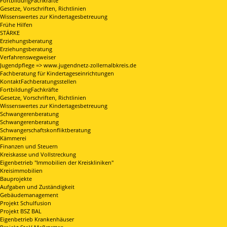
FortbildungFachkräfte
Gesetze, Vorschriften, Richtlinien
Wissenswertes zur Kindertagesbetreuung
Frühe Hilfen
STÄRKE
Erziehungsberatung
Erziehungsberatung
Verfahrenswegweiser
Jugendpflege => www.jugendnetz-zollernalbkreis.de
Fachberatung für Kindertageseinrichtungen
KontaktFachberatungsstellen
FortbildungFachkräfte
Gesetze, Vorschriften, Richtlinien
Wissenswertes zur Kindertagesbetreuung
Schwangerenberatung
Schwangerenberatung
Schwangerschaftskonfliktberatung
Kämmerei
Finanzen und Steuern
Kreiskasse und Vollstreckung
Eigenbetrieb "Immobilien der Kreiskliniken"
Kreisimmobilien
Bauprojekte
Aufgaben und Zuständigkeit
Gebäudemanagement
Projekt Schulfusion
Projekt BSZ BAL
Eigenbetrieb Krankenhäuser