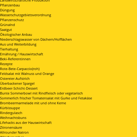
Landwirtschaftliche Produktion
Pflanzenbau
Düngung
Wasserschutzgebietsverordnung
Pflanzenschutz
Grünalnd
Saatgut
Ökologischer Anbau
Niederschlagswasser von Dächern/Hofflächen
Aus und Weiterbildung
Tierhaltung
Ernährung / Hauswirtschaft
Beki-Referentinnen
Rezepte
Rote-Bete-Carpaccio(roh)
Feldsalat mit Walnuss und Orange
Ostereier-Aufstrich
Überbackener Spargel
Erdbeer-Schicht-Dessert
Bunte Sommerbowl mit Rindfleisch oder vegetarisch
Sommerlich frischer Tomatensalat mit Gurke und Fetakäse
Brombeermarmelade mit und ohne Kerne
Kürbissuppe
Rindergulasch
Weihnachtsbuns
Lifehacks aus der Hauswirtschaft
Zitronensäure
Allrounder Natron