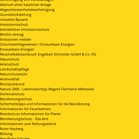
Abbruch einer baulichen Anlage
Abgeschlossenheitsbescheinigung
Grundstücksteilung
virtuelles Bauamt
Immissionsschutz
betrieblicher Immissionsschutz
BImSch-Antrag
Emissionen melden
Schornsteinfegerwesen / Erneuerbare Energien
Erneuerbare Energien
Muschelkalksteinbruch Engelbert Schneider GmbH & Co. KG
Naturschutz
Artenschutz
Landschaftspflege
Naturschutzrecht
Artenvielfalt
Biotopverbund
Natura 2000 - Lebensraumtyp Magere Flachland-Mähwiese
Denkmalschutz
Bevölkerungsschutz
Sicherheitstipps und Informationen für die Bevölkerung
Informationen für Feuerwehren
Brandschutz Informationen für Planer
Bevölkerungsschutz - Das Amt
Informationen zum Rettungsdienst
Roter Heuberg
Bildung
Berufliche Schulen