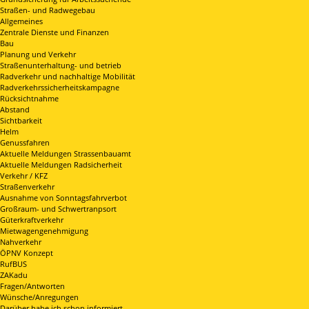
Straßen- und Radwegebau
Allgemeines
Zentrale Dienste und Finanzen
Bau
Planung und Verkehr
Straßenunterhaltung- und betrieb
Radverkehr und nachhaltige Mobilität
Radverkehrssicherheitskampagne
Rücksichtnahme
Abstand
Sichtbarkeit
Helm
Genussfahren
Aktuelle Meldungen Strassenbauamt
Aktuelle Meldungen Radsicherheit
Verkehr / KFZ
Straßenverkehr
Ausnahme von Sonntagsfahrverbot
Großraum- und Schwertranpsort
Güterkraftverkehr
Mietwagengenehmigung
Nahverkehr
ÖPNV Konzept
RufBUS
ZAKadu
Fragen/Antworten
Wünsche/Anregungen
Darüber habe ich schon informiert