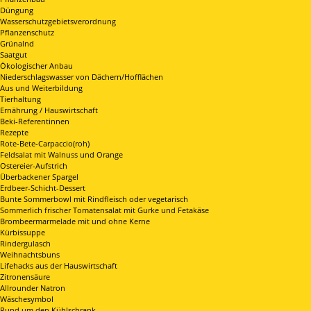
Düngung
Wasserschutzgebietsverordnung
Pflanzenschutz
Grünalnd
Saatgut
Ökologischer Anbau
Niederschlagswasser von Dächern/Hofflächen
Aus und Weiterbildung
Tierhaltung
Ernährung / Hauswirtschaft
Beki-Referentinnen
Rezepte
Rote-Bete-Carpaccio(roh)
Feldsalat mit Walnuss und Orange
Ostereier-Aufstrich
Überbackener Spargel
Erdbeer-Schicht-Dessert
Bunte Sommerbowl mit Rindfleisch oder vegetarisch
Sommerlich frischer Tomatensalat mit Gurke und Fetakäse
Brombeermarmelade mit und ohne Kerne
Kürbissuppe
Rindergulasch
Weihnachtsbuns
Lifehacks aus der Hauswirtschaft
Zitronensäure
Allrounder Natron
Wäschesymbol
Rund um den Kühlschrank