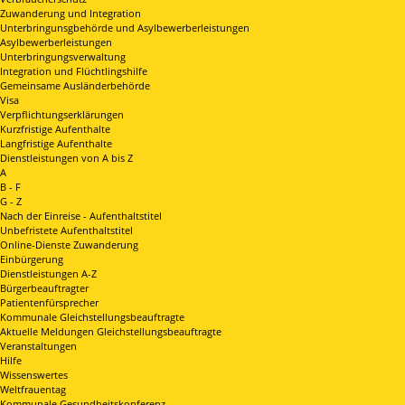
Zuwanderung und Integration
Unterbringunsgbehörde und Asylbewerberleistungen
Asylbewerberleistungen
Unterbringungsverwaltung
Integration und Flüchtlingshilfe
Gemeinsame Ausländerbehörde
Visa
Verpflichtungserklärungen
Kurzfristige Aufenthalte
Langfristige Aufenthalte
Dienstleistungen von A bis Z
A
B - F
G - Z
Nach der Einreise - Aufenthaltstitel
Unbefristete Aufenthaltstitel
Online-Dienste Zuwanderung
Einbürgerung
Dienstleistungen A-Z
Bürgerbeauftragter
Patientenfürsprecher
Kommunale Gleichstellungsbeauftragte
Aktuelle Meldungen Gleichstellungsbeauftragte
Veranstaltungen
Hilfe
Wissenswertes
Weltfrauentag
Kommunale Gesundheitskonferenz