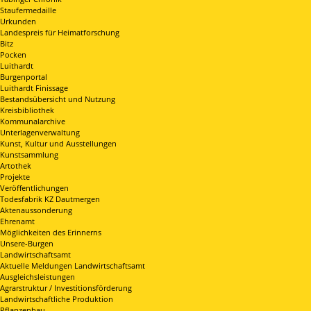
Staufermedaille
Urkunden
Landespreis für Heimatforschung
Bitz
Pocken
Luithardt
Burgenportal
Luithardt Finissage
Bestandsübersicht und Nutzung
Kreisbibliothek
Kommunalarchive
Unterlagenverwaltung
Kunst, Kultur und Ausstellungen
Kunstsammlung
Artothek
Projekte
Veröffentlichungen
Todesfabrik KZ Dautmergen
Aktenaussonderung
Ehrenamt
Möglichkeiten des Erinnerns
Unsere-Burgen
Landwirtschaftsamt
Aktuelle Meldungen Landwirtschaftsamt
Ausgleichsleistungen
Agrarstruktur / Investitionsförderung
Landwirtschaftliche Produktion
Pflanzenbau