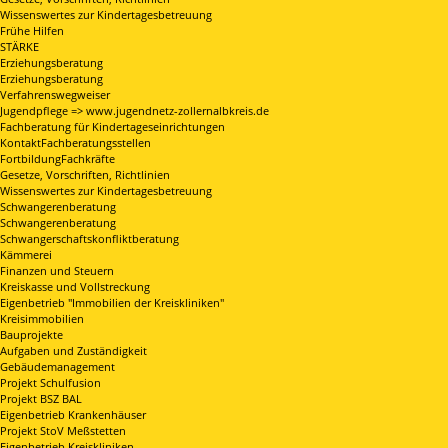
Wissenswertes zur Kindertagesbetreuung
Frühe Hilfen
STÄRKE
Erziehungsberatung
Erziehungsberatung
Verfahrenswegweiser
Jugendpflege => www.jugendnetz-zollernalbkreis.de
Fachberatung für Kindertageseinrichtungen
KontaktFachberatungsstellen
FortbildungFachkräfte
Gesetze, Vorschriften, Richtlinien
Wissenswertes zur Kindertagesbetreuung
Schwangerenberatung
Schwangerenberatung
Schwangerschaftskonfliktberatung
Kämmerei
Finanzen und Steuern
Kreiskasse und Vollstreckung
Eigenbetrieb "Immobilien der Kreiskliniken"
Kreisimmobilien
Bauprojekte
Aufgaben und Zuständigkeit
Gebäudemanagement
Projekt Schulfusion
Projekt BSZ BAL
Eigenbetrieb Krankenhäuser
Projekt StoV Meßstetten
Eigenbetrieb Kreiskliniken