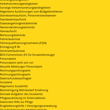
Verkehrsordnungwidrigkeiten
Sonstige Verkehrsordnungswidrigkeiten
Allgemeine Ausführungen zum Bußgeldverfahren
Standesamtsaufsicht, Personenstandswesen
Standesamtsaufsicht
Staatsangehörigkeitsbehörde
Namensänderungsbehörde
Heimaufsicht
Betreuungsbehörde
Fahrerlaubnisse
Fahrerqualifizierungsnachweis (FQN)
Eintragung B 96
Seminarerlaubnisse
BOS-Führerschein (FS für Einsatzfahrzeuge)
Personalamt
Personalamt stellt sich vor
Aktuelle Meldungen Personalamt
Rechnungsprüfungsamt
Rechnungsprüfungsamt
Datenschutzbeauftragter
Sozialamt
Allgemeine Sozialhilfe
Bescheinigung Mehrbedarf Ernährung
Zentrale Aufgaben des Sozialamts
Pflegeausbildung im Zollernalbkreis
Stationäre Hilfe zur Pflege
Eingliederungshilfe / Versorgungsverwaltung
Grundsicherung für Arbeitssuchende