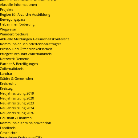
Aktuelle Informationen
Projekte
Region für Ärztliche Ausbildung
Bewegungspass
Hebammenförderung
Wegweiser
Wanderbroschüre
Aktuelle Meldungen Gesundheitskonferenz
Kommunaler Behindertenbeauftragter
Presse- und Öffentlichkeitsarbeit
Pflegestützpunkt Zollernalbkreis
Netzwerk Demenz
Partner & Beteiligungen
Zollernalbkreis
Landrat
Städte & Gemeinden
Kreisrecht
Kreistag
Neujahrssitzung 2019
Neujahrssitzung 2020
Neujahrssitzung 2023
Neujahrssitzung 2024
Neujahrssitzung 2026
Haushalt / Finanzen
Kommunale Kriminalprävention
Landkreis
Geschichte
Interaktive Kreiskarte (GIS)