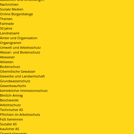
Nachrichten
Soziale Medien
Online Bürgerdialoge
Themen
Fairtrade
50 Jahre
Landratsamt
Ämter und Organisation
Organigramm
Umwelt und Arbeitsschutz
Wasser- und Bodenschutz
Abwasser
Altlasten
Bodenschutz
Oberirdische Gewässer
Gewerbe und Landwirtschaft
Grundwasserschutz
Gewerbeaufsicht
betrieblicher Immissionsschutz
BImSch-Antrag
Beschwerde
Arbeitsschutz
Technischer AS
Pflichten im Arbeitsschutz
FaSi benennen
Sozialer AS
baulicher AS
Chemikalienrecht