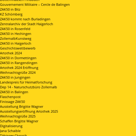
Gouvernement Militaire – Cercle de Balingen
ZAK50 in Bitz
KZ Schömberg
ZAK50 kommt nach Burladingen
Zentralarchiv der Stadt Haigerloch
ZAK50 in Rosenfeld
ZAK50 in Hechingen
ZollernalbKunstweg
ZAK50 in Haigerloch
Geschichtswettbewerb
Artothek 2024
ZAK50 in Dormettingen
ZAK50 in Rangendingen
Artothek 2024 Eröffnung
Weihnachtsgrüße 2024
ZAK50 in Jungingen
Landespreis für Heimatforschung
Dep 14 - Naturschutzbüro Zollernalb
ZAK50 in Balingen
Flaschenpost
Finissage ZAK50
Ausstellung Brigitte Wagner
Ausstellungseröffnung Artothek 2025
Weihnachtsgrüße 2025
Schaffen Brigitte Wagner
Digitalisierung
Jana Schaible
Täbinger Chronik