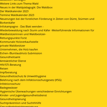
Weitere Links zum Thema Wald
Neues in der Waldpädagogik: Die Waldbox
Der Waldkalender 2023
Termine Waldkalender 2023
Neuerungen bei der forstlichen Förderung in Zeiten von Dürre, Stürmen und
Borkenkäfer
Infokampagne - Das Blatt wenden -
Wiederbewaldung nach Sturm und Käfer -Weiterführende Informationen für
Waldbeistzerinnen und Waldbesitzer-
Rettungspunkte Forst
Kommunale Holzverkaufsstelle
private Waldbesitzer
Unternehmen, die Holz kaufen
Eichen-/Buntlaubholz-Submission
Gesundheitsamt
Amtsärztlicher Dienst
HIV/STI-Beratung
Reisen
Impfberatung
Gesundheitsschutz & Umwelthygiene
Belehrung nach dem Infektionsschutzgesetz (IfSG)
Infektionsschutz
Badegewässer
Hygienische Überwachungen verschiedener Einrichtungen
Kinder- und Jugendgesundheitsdienst
Gesundheitsplanung
Suchtprävention und Suchthhilfe
Gesundheitsberichtserstattung