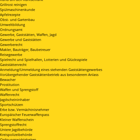
Grillrost reinigen
Spülmaschinenkunde
Apfelrezepte
Obst- und Gartenbau
Umweltbildung
Ordnungsamt
Gewerbe, Gaststätten, Waffen, Jagd
Gewerbe und Gaststätten
Gewerberecht
Makler, Bauträger, Baubetreuer
Reisegewerbe
Spielrecht und Spielhallen, Lotterien und Glücksspiele
Gaststättenrecht
Anmeldung/Ummeldung eines stehenden Gaststättengewerbes
Vorübergehender Gaststättenbetrieb aus besonderem Anlass
Bewacher
Prostitution
Waffen und Sprengstoff
Waffenrecht
Jagdscheininhaber
Sportschützen
Erbe bzw. Vermächtnisnehmer
Europäischer Feuerwaffenpass
Kleiner Waffenschein
Sprengstoffrecht
Untere Jagdbehörde
Kreispolizeibehörde
Ordnungswidrigkeiten