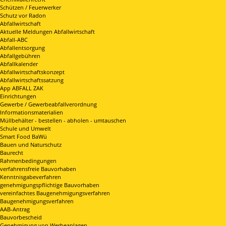
Schützen / Feuerwerker
Schutz vor Radon
Abfallwirtschaft
Aktuelle Meldungen Abfallwirtschaft
Abfall-ABC
Abfallentsorgung
Abfallgebühren
Abfallkalender
Abfallwirtschaftskonzept
Abfallwirtschaftssatzung
App ABFALL ZAK
Einrichtungen
Gewerbe / Gewerbeabfallverordnung
Informationsmaterialien
Müllbehälter - bestellen - abholen - umtauschen
Schule und Umwelt
Smart Food BaWü
Bauen und Naturschutz
Baurecht
Rahmenbedingungen
verfahrensfreie Bauvorhaben
Kenntnisgabeverfahren
genehmigungspflichtige Bauvorhaben
vereinfachtes Baugenehmigungsverfahren
Baugenehmigungsverfahren
AAB-Antrag
Bauvorbescheid
Genehmigung von Werbeanlagen