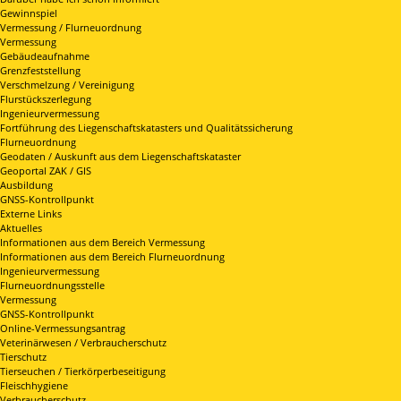
Gewinnspiel
Vermessung / Flurneuordnung
Vermessung
Gebäudeaufnahme
Grenzfeststellung
Verschmelzung / Vereinigung
Flurstückszerlegung
Ingenieurvermessung
Fortführung des Liegenschaftskatasters und Qualitätssicherung
Flurneuordnung
Geodaten / Auskunft aus dem Liegenschaftskataster
Geoportal ZAK / GIS
Ausbildung
GNSS-Kontrollpunkt
Externe Links
Aktuelles
Informationen aus dem Bereich Vermessung
Informationen aus dem Bereich Flurneuordnung
Ingenieurvermessung
Flurneuordnungsstelle
Vermessung
GNSS-Kontrollpunkt
Online-Vermessungsantrag
Veterinärwesen / Verbraucherschutz
Tierschutz
Tierseuchen / Tierkörperbeseitigung
Fleischhygiene
Verbraucherschutz