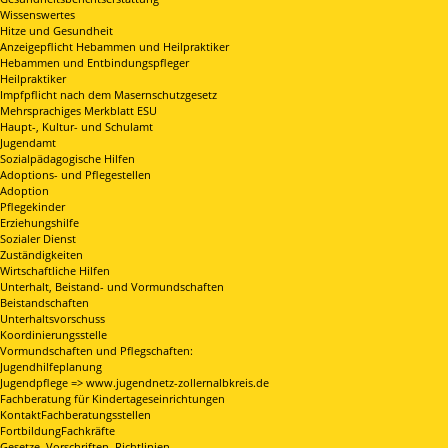
Wissenswertes
Hitze und Gesundheit
Anzeigepflicht Hebammen und Heilpraktiker
Hebammen und Entbindungspfleger
Heilpraktiker
Impfpflicht nach dem Masernschutzgesetz
Mehrsprachiges Merkblatt ESU
Haupt-, Kultur- und Schulamt
Jugendamt
Sozialpädagogische Hilfen
Adoptions- und Pflegestellen
Adoption
Pflegekinder
Erziehungshilfe
Sozialer Dienst
Zuständigkeiten
Wirtschaftliche Hilfen
Unterhalt, Beistand- und Vormundschaften
Beistandschaften
Unterhaltsvorschuss
Koordinierungsstelle
Vormundschaften und Pflegschaften:
Jugendhilfeplanung
Jugendpflege => www.jugendnetz-zollernalbkreis.de
Fachberatung für Kindertageseinrichtungen
KontaktFachberatungsstellen
FortbildungFachkräfte
Gesetze, Vorschriften, Richtlinien