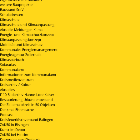
weitere Bauprojekte
Baustand StoV
Schuladressen
Klimaschutz
Klimaschutz und Klimaanpassung
Aktuelle Meldungen Klima
Energie- und Klimaschutzkonzept
Klimaanpassungskonzept
Mobilität und Klimaschutz
Kommunales Energiemanangement
Energieagentur Zollernalb
Klimasparbuch
Solaratlas
Kommunalamt
Informationen zum Kommunalamt
Kreismedienzentrum
Kreisarchiv / Kultur
Aktuelles
F 10 Bildarchiv Hanne-Lore Kaiser
Restaurierung Urkundenbestand
Der Zollernalbkreis in 50 Objekten
Denkmal Ehrensache
Podcast
Kreisfeuerlöschverband Balingen
ZAK50 in Bisingen
Kunst im Depot
ZAK50 bei Holcim
Dotternhausen Findbuch