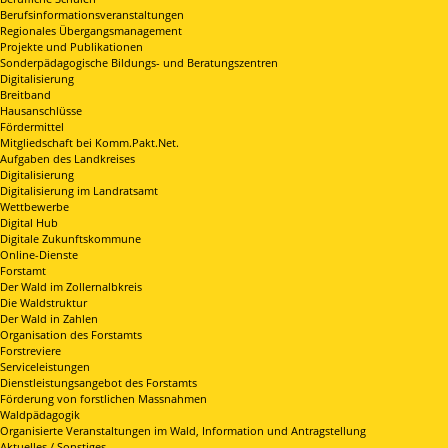
Berufsinformationsveranstaltungen
Regionales Übergangsmanagement
Projekte und Publikationen
Sonderpädagogische Bildungs- und Beratungszentren
Digitalisierung
Breitband
Hausanschlüsse
Fördermittel
Mitgliedschaft bei Komm.Pakt.Net.
Aufgaben des Landkreises
Digitalisierung
Digitalisierung im Landratsamt
Wettbewerbe
Digital Hub
Digitale Zukunftskommune
Online-Dienste
Forstamt
Der Wald im Zollernalbkreis
Die Waldstruktur
Der Wald in Zahlen
Organisation des Forstamts
Forstreviere
Serviceleistungen
Dienstleistungsangebot des Forstamts
Förderung von forstlichen Massnahmen
Waldpädagogik
Organisierte Veranstaltungen im Wald, Information und Antragstellung
Aktuelles / Sonstiges