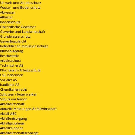
Umwelt und Arbeitsschutz
Wasser- und Bodenschutz
Abwasser
Altlasten
Bodenschutz
Oberirdische Gewässer
Gewerbe und Landwirtschaft
Grundwasserschutz
Gewerbeaufsicht
betrieblicher Immissionsschutz
BImSch-Antrag
Beschwerde
Arbeitsschutz
Technischer AS
Pflichten im Arbeitsschutz
FaSi benennen
Sozialer AS
baulicher AS
Chemikalienrecht
Schützen / Feuerwerker
Schutz vor Radon
Abfallwirtschaft
Aktuelle Meldungen Abfallwirtschaft
Abfall-ABC
Abfallentsorgung
Abfallgebühren
Abfallkalender
Abfallwirtschaftskonzept