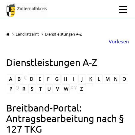
Landratsamt
Dienstleistungen A-Z
Vorlesen
Dienstleistungen A-Z
C
A
B
D
E
F
G
H
I
J
K
L
M
N
O
Q
X
Y
P
R
S
T
U
V
W
Z
Breitband-Portal:
Antragsbearbeitung nach §
127 TKG