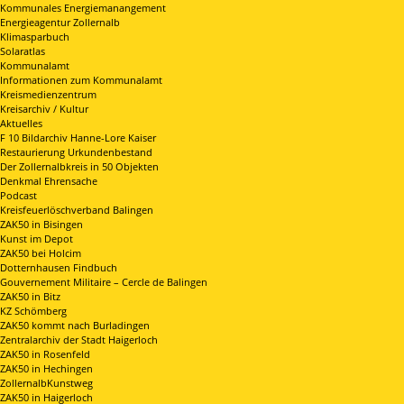
Kommunales Energiemanangement
Energieagentur Zollernalb
Klimasparbuch
Solaratlas
Kommunalamt
Informationen zum Kommunalamt
Kreismedienzentrum
Kreisarchiv / Kultur
Aktuelles
F 10 Bildarchiv Hanne-Lore Kaiser
Restaurierung Urkundenbestand
Der Zollernalbkreis in 50 Objekten
Denkmal Ehrensache
Podcast
Kreisfeuerlöschverband Balingen
ZAK50 in Bisingen
Kunst im Depot
ZAK50 bei Holcim
Dotternhausen Findbuch
Gouvernement Militaire – Cercle de Balingen
ZAK50 in Bitz
KZ Schömberg
ZAK50 kommt nach Burladingen
Zentralarchiv der Stadt Haigerloch
ZAK50 in Rosenfeld
ZAK50 in Hechingen
ZollernalbKunstweg
ZAK50 in Haigerloch