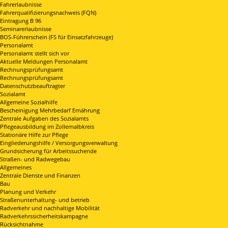
Fahrerlaubnisse
Fahrerqualifizierungsnachweis (FQN)
Eintragung B 96
Seminarerlaubnisse
BOS-Führerschein (FS für Einsatzfahrzeuge)
Personalamt
Personalamt stellt sich vor
Aktuelle Meldungen Personalamt
Rechnungsprüfungsamt
Rechnungsprüfungsamt
Datenschutzbeauftragter
Sozialamt
Allgemeine Sozialhilfe
Bescheinigung Mehrbedarf Ernährung
Zentrale Aufgaben des Sozialamts
Pflegeausbildung im Zollernalbkreis
Stationäre Hilfe zur Pflege
Eingliederungshilfe / Versorgungsverwaltung
Grundsicherung für Arbeitssuchende
Straßen- und Radwegebau
Allgemeines
Zentrale Dienste und Finanzen
Bau
Planung und Verkehr
Straßenunterhaltung- und betrieb
Radverkehr und nachhaltige Mobilität
Radverkehrssicherheitskampagne
Rücksichtnahme