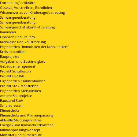
FortbildungFachkräfte
Gesetze, Vorschriften, Richtlinien
Wissenswertes zur Kindertagesbetreuung
Schwangerenberatung
Schwangerenberatung
Schwangerschaftskonfliktberatung
Kämmerei
Finanzen und Steuern
Kreiskasse und Vollstreckung
Eigenbetrieb "Immobilien der Kreiskliniken"
Kreisimmobilien
Bauprojekte
Aufgaben und Zuständigkeit
Gebäudemanagement
Projekt Schulfusion
Projekt BSZ BAL
Eigenbetrieb Krankenhäuser
Projekt StoV Meßstetten
Eigenbetrieb Kreiskliniken
weitere Bauprojekte
Baustand StoV
Schuladressen
Klimaschutz
Klimaschutz und Klimaanpassung
Aktuelle Meldungen Klima
Energie- und Klimaschutzkonzept
Klimaanpassungskonzept
Mobilität und Klimaschutz