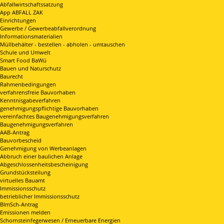
Abfallwirtschaftssatzung
App ABFALL ZAK
Einrichtungen
Gewerbe / Gewerbeabfallverordnung
Informationsmaterialien
Müllbehälter - bestellen - abholen - umtauschen
Schule und Umwelt
Smart Food BaWü
Bauen und Naturschutz
Baurecht
Rahmenbedingungen
verfahrensfreie Bauvorhaben
Kenntnisgabeverfahren
genehmigungspflichtige Bauvorhaben
vereinfachtes Baugenehmigungsverfahren
Baugenehmigungsverfahren
AAB-Antrag
Bauvorbescheid
Genehmigung von Werbeanlagen
Abbruch einer baulichen Anlage
Abgeschlossenheitsbescheinigung
Grundstücksteilung
virtuelles Bauamt
Immissionsschutz
betrieblicher Immissionsschutz
BImSch-Antrag
Emissionen melden
Schornsteinfegerwesen / Erneuerbare Energien