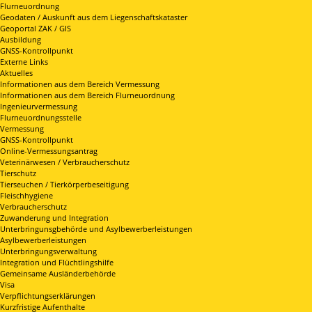
Flurneuordnung
Geodaten / Auskunft aus dem Liegenschaftskataster
Geoportal ZAK / GIS
Ausbildung
GNSS-Kontrollpunkt
Externe Links
Aktuelles
Informationen aus dem Bereich Vermessung
Informationen aus dem Bereich Flurneuordnung
Ingenieurvermessung
Flurneuordnungsstelle
Vermessung
GNSS-Kontrollpunkt
Online-Vermessungsantrag
Veterinärwesen / Verbraucherschutz
Tierschutz
Tierseuchen / Tierkörperbeseitigung
Fleischhygiene
Verbraucherschutz
Zuwanderung und Integration
Unterbringunsgbehörde und Asylbewerberleistungen
Asylbewerberleistungen
Unterbringungsverwaltung
Integration und Flüchtlingshilfe
Gemeinsame Ausländerbehörde
Visa
Verpflichtungserklärungen
Kurzfristige Aufenthalte