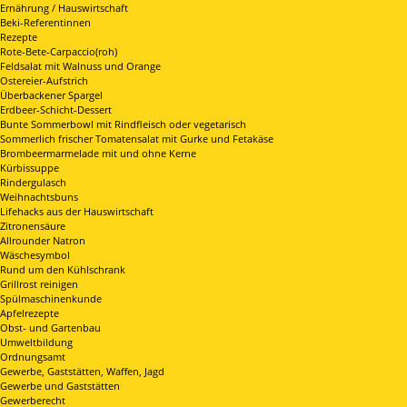
Ernährung / Hauswirtschaft
Beki-Referentinnen
Rezepte
Rote-Bete-Carpaccio(roh)
Feldsalat mit Walnuss und Orange
Ostereier-Aufstrich
Überbackener Spargel
Erdbeer-Schicht-Dessert
Bunte Sommerbowl mit Rindfleisch oder vegetarisch
Sommerlich frischer Tomatensalat mit Gurke und Fetakäse
Brombeermarmelade mit und ohne Kerne
Kürbissuppe
Rindergulasch
Weihnachtsbuns
Lifehacks aus der Hauswirtschaft
Zitronensäure
Allrounder Natron
Wäschesymbol
Rund um den Kühlschrank
Grillrost reinigen
Spülmaschinenkunde
Apfelrezepte
Obst- und Gartenbau
Umweltbildung
Ordnungsamt
Gewerbe, Gaststätten, Waffen, Jagd
Gewerbe und Gaststätten
Gewerberecht