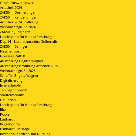
Geschichtswettbewerb
Artothek 2024
ZAK50 in Dormettingen
ZAK50 in Rangendingen
Artothek 2024 Eröffnung
Weihnachtsgrüße 2024
ZAK50 in Jungingen
Landespreis für Heimatforschung
Dep 14 - Naturschutzbüro Zollernalb
ZAK50 in Balingen
Flaschenpost
Finissage ZAK50
Ausstellung Brigitte Wagner
Ausstellungseröffnung Artothek 2025
Weihnachtsgrüße 2025
Schaffen Brigitte Wagner
Digitalisierung
Jana Schaible
Täbinger Chronik
Staufermedaille
Urkunden
Landespreis für Heimatforschung
Bitz
Pocken
Luithardt
Burgenportal
Luithardt Finissage
Bestandsübersicht und Nutzung