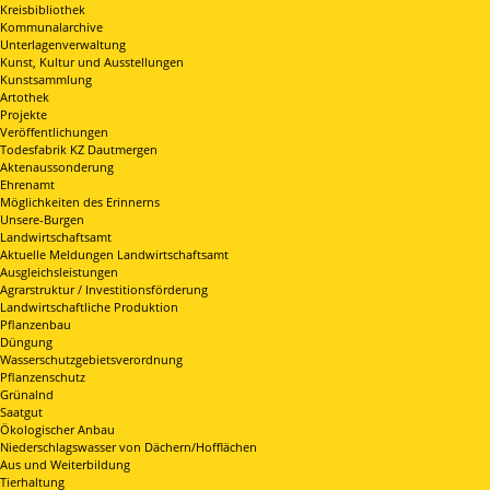
Kreisbibliothek
Kommunalarchive
Unterlagenverwaltung
Kunst, Kultur und Ausstellungen
Kunstsammlung
Artothek
Projekte
Veröffentlichungen
Todesfabrik KZ Dautmergen
Aktenaussonderung
Ehrenamt
Möglichkeiten des Erinnerns
Unsere-Burgen
Landwirtschaftsamt
Aktuelle Meldungen Landwirtschaftsamt
Ausgleichsleistungen
Agrarstruktur / Investitionsförderung
Landwirtschaftliche Produktion
Pflanzenbau
Düngung
Wasserschutzgebietsverordnung
Pflanzenschutz
Grünalnd
Saatgut
Ökologischer Anbau
Niederschlagswasser von Dächern/Hofflächen
Aus und Weiterbildung
Tierhaltung