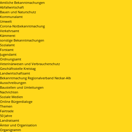
Amtliche Bekanntmachungen
Abfallwirtschaft
Bauen und Naturschutz
Kommunalamt
Umwelt
Corona-Notbekanntmachung
Verkehrsamt
Kämmerei
sonstige Bekanntmachungen
Sozialamt
Forstamt
Jugendamt
Ordnungsamt
Veterinärwesen und Verbraucherschutz
Geschäftsstelle Kreistag
Landwirtschaftsamt
Bekanntmachung Regionalverband Neckar-Alb
Ausschreibungen
Baustellen und Umleitungen
Nachrichten
Soziale Medien
Online Bürgerdialoge
Themen
Fairtrade
50 Jahre
Landratsamt
Ämter und Organisation
Organigramm