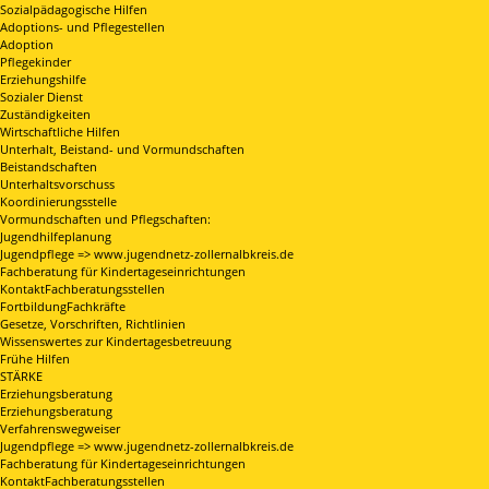
Sozialpädagogische Hilfen
Adoptions- und Pflegestellen
Adoption
Pflegekinder
Erziehungshilfe
Sozialer Dienst
Zuständigkeiten
Wirtschaftliche Hilfen
Unterhalt, Beistand- und Vormundschaften
Beistandschaften
Unterhaltsvorschuss
Koordinierungsstelle
Vormundschaften und Pflegschaften:
Jugendhilfeplanung
Jugendpflege => www.jugendnetz-zollernalbkreis.de
Fachberatung für Kindertageseinrichtungen
KontaktFachberatungsstellen
FortbildungFachkräfte
Gesetze, Vorschriften, Richtlinien
Wissenswertes zur Kindertagesbetreuung
Frühe Hilfen
STÄRKE
Erziehungsberatung
Erziehungsberatung
Verfahrenswegweiser
Jugendpflege => www.jugendnetz-zollernalbkreis.de
Fachberatung für Kindertageseinrichtungen
KontaktFachberatungsstellen