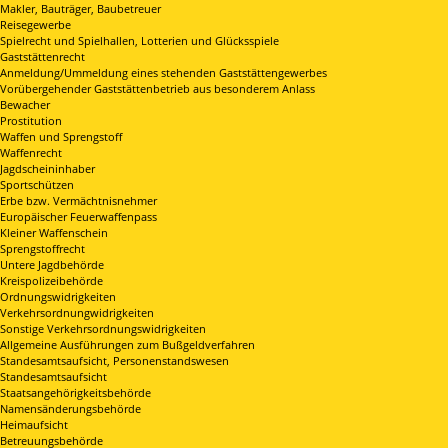
Makler, Bauträger, Baubetreuer
Reisegewerbe
Spielrecht und Spielhallen, Lotterien und Glücksspiele
Gaststättenrecht
Anmeldung/Ummeldung eines stehenden Gaststättengewerbes
Vorübergehender Gaststättenbetrieb aus besonderem Anlass
Bewacher
Prostitution
Waffen und Sprengstoff
Waffenrecht
Jagdscheininhaber
Sportschützen
Erbe bzw. Vermächtnisnehmer
Europäischer Feuerwaffenpass
Kleiner Waffenschein
Sprengstoffrecht
Untere Jagdbehörde
Kreispolizeibehörde
Ordnungswidrigkeiten
Verkehrsordnungwidrigkeiten
Sonstige Verkehrsordnungswidrigkeiten
Allgemeine Ausführungen zum Bußgeldverfahren
Standesamtsaufsicht, Personenstandswesen
Standesamtsaufsicht
Staatsangehörigkeitsbehörde
Namensänderungsbehörde
Heimaufsicht
Betreuungsbehörde