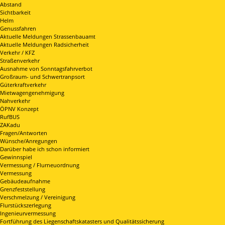
Abstand
Sichtbarkeit
Helm
Genussfahren
Aktuelle Meldungen Strassenbauamt
Aktuelle Meldungen Radsicherheit
Verkehr / KFZ
Straßenverkehr
Ausnahme von Sonntagsfahrverbot
Großraum- und Schwertranpsort
Güterkraftverkehr
Mietwagengenehmigung
Nahverkehr
ÖPNV Konzept
RufBUS
ZAKadu
Fragen/Antworten
Wünsche/Anregungen
Darüber habe ich schon informiert
Gewinnspiel
Vermessung / Flurneuordnung
Vermessung
Gebäudeaufnahme
Grenzfeststellung
Verschmelzung / Vereinigung
Flurstückszerlegung
Ingenieurvermessung
Fortführung des Liegenschaftskatasters und Qualitätssicherung