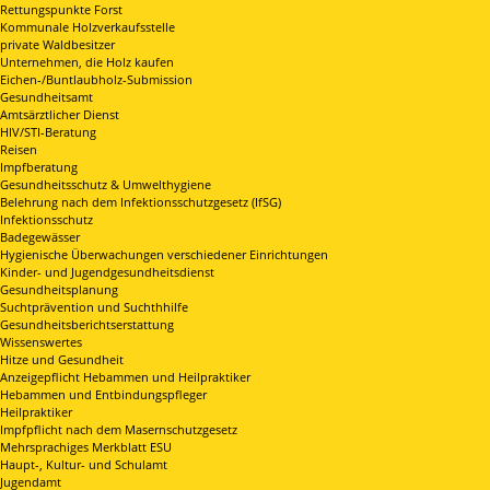
Rettungspunkte Forst
Kommunale Holzverkaufsstelle
private Waldbesitzer
Unternehmen, die Holz kaufen
Eichen-/Buntlaubholz-Submission
Gesundheitsamt
Amtsärztlicher Dienst
HIV/STI-Beratung
Reisen
Impfberatung
Gesundheitsschutz & Umwelthygiene
Belehrung nach dem Infektionsschutzgesetz (IfSG)
Infektionsschutz
Badegewässer
Hygienische Überwachungen verschiedener Einrichtungen
Kinder- und Jugendgesundheitsdienst
Gesundheitsplanung
Suchtprävention und Suchthhilfe
Gesundheitsberichtserstattung
Wissenswertes
Hitze und Gesundheit
Anzeigepflicht Hebammen und Heilpraktiker
Hebammen und Entbindungspfleger
Heilpraktiker
Impfpflicht nach dem Masernschutzgesetz
Mehrsprachiges Merkblatt ESU
Haupt-, Kultur- und Schulamt
Jugendamt