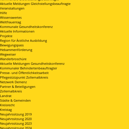
Aktuelle Meldungen Gleichstellungsbeauftragte
Veranstaltungen
Hilfe
Wissenswertes
Weltfrauentag
Kommunale Gesundheitskonferenz
Aktuelle Informationen
Projekte
Region für Ärztliche Ausbildung
Bewegungspass
Hebammenförderung
Wegweiser
Wanderbroschüre
Aktuelle Meldungen Gesundheitskonferenz
Kommunaler Behindertenbeauftragter
Presse- und Öffentlichkeitsarbeit
Pflegestützpunkt Zollernalbkreis
Netzwerk Demenz
Partner & Beteiligungen
Zollernalbkreis
Landrat
Städte & Gemeinden
Kreisrecht
Kreistag
Neujahrssitzung 2019
Neujahrssitzung 2020
Neujahrssitzung 2023
Neujahrssitzung 2024