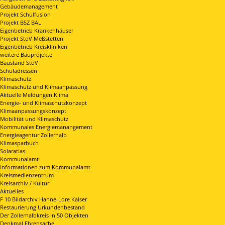
Gebäudemanagement
Projekt Schulfusion
Projekt BSZ BAL
Eigenbetrieb Krankenhäuser
Projekt StoV Meßstetten
Eigenbetrieb Kreiskliniken
weitere Bauprojekte
Baustand StoV
Schuladressen
Klimaschutz
Klimaschutz und Klimaanpassung
Aktuelle Meldungen Klima
Energie- und Klimaschutzkonzept
Klimaanpassungskonzept
Mobilität und Klimaschutz
Kommunales Energiemanangement
Energieagentur Zollernalb
Klimasparbuch
Solaratlas
Kommunalamt
Informationen zum Kommunalamt
Kreismedienzentrum
Kreisarchiv / Kultur
Aktuelles
F 10 Bildarchiv Hanne-Lore Kaiser
Restaurierung Urkundenbestand
Der Zollernalbkreis in 50 Objekten
Denkmal Ehrensache