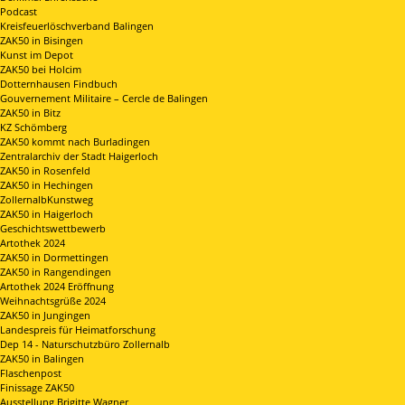
Podcast
Kreisfeuerlöschverband Balingen
ZAK50 in Bisingen
Kunst im Depot
ZAK50 bei Holcim
Dotternhausen Findbuch
Gouvernement Militaire – Cercle de Balingen
ZAK50 in Bitz
KZ Schömberg
ZAK50 kommt nach Burladingen
Zentralarchiv der Stadt Haigerloch
ZAK50 in Rosenfeld
ZAK50 in Hechingen
ZollernalbKunstweg
ZAK50 in Haigerloch
Geschichtswettbewerb
Artothek 2024
ZAK50 in Dormettingen
ZAK50 in Rangendingen
Artothek 2024 Eröffnung
Weihnachtsgrüße 2024
ZAK50 in Jungingen
Landespreis für Heimatforschung
Dep 14 - Naturschutzbüro Zollernalb
ZAK50 in Balingen
Flaschenpost
Finissage ZAK50
Ausstellung Brigitte Wagner