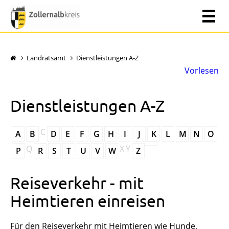
Landratsamt
Dienstleistungen A-Z
Vorlesen
Dienstleistungen A-Z
C
A
B
D
E
F
G
H
I
J
K
L
M
N
O
Q
X
Y
P
R
S
T
U
V
W
Z
Reiseverkehr - mit
Heimtieren einreisen
Für den Reiseverkehr mit Heimtieren wie Hunde,