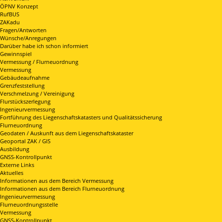
ÖPNV Konzept
RufBUS
ZAKadu
Fragen/Antworten
Wünsche/Anregungen
Darüber habe ich schon informiert
Gewinnspiel
Vermessung / Flurneuordnung
Vermessung
Gebäudeaufnahme
Grenzfeststellung
Verschmelzung / Vereinigung
Flurstückszerlegung
Ingenieurvermessung
Fortführung des Liegenschaftskatasters und Qualitätssicherung
Flurneuordnung
Geodaten / Auskunft aus dem Liegenschaftskataster
Geoportal ZAK / GIS
Ausbildung
GNSS-Kontrollpunkt
Externe Links
Aktuelles
Informationen aus dem Bereich Vermessung
Informationen aus dem Bereich Flurneuordnung
Ingenieurvermessung
Flurneuordnungsstelle
Vermessung
GNSS-Kontrollpunkt