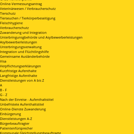
Online-Vermessungsantrag
Veterinärwesen / Verbraucherschutz
Tierschutz
Tierseuchen / Tierkörperbeseitigung
Fleischhygiene
Verbraucherschutz
Zuwanderung und Integration
Unterbringunsgbehörde und Asylbewerberleistungen
Asylbewerberleistungen
Unterbringungsverwaltung
Integration und Flüchtlingshilfe
Gemeinsame Ausländerbehörde
Visa
Verpflichtungserklärungen
Kurzfristige Aufenthalte
Langfristige Aufenthalte
Dienstleistungen von A bis Z
A
B - F
G - Z
Nach der Einreise - Aufenthaltstitel
Unbefristete Aufenthaltstitel
Online-Dienste Zuwanderung
Einbürgerung
Dienstleistungen A-Z
Bürgerbeauftragter
Patientenfürsprecher
Kommunale Gleichstellungsbeauftragte