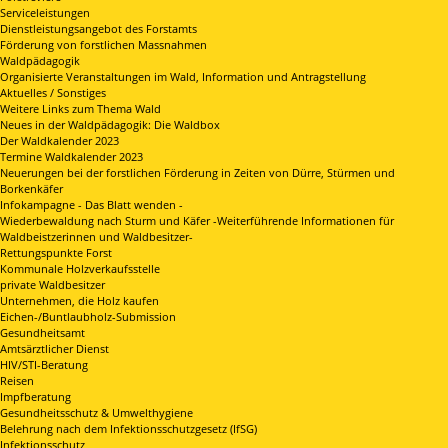
Serviceleistungen
Dienstleistungsangebot des Forstamts
Förderung von forstlichen Massnahmen
Waldpädagogik
Organisierte Veranstaltungen im Wald, Information und Antragstellung
Aktuelles / Sonstiges
Weitere Links zum Thema Wald
Neues in der Waldpädagogik: Die Waldbox
Der Waldkalender 2023
Termine Waldkalender 2023
Neuerungen bei der forstlichen Förderung in Zeiten von Dürre, Stürmen und
Borkenkäfer
Infokampagne - Das Blatt wenden -
Wiederbewaldung nach Sturm und Käfer -Weiterführende Informationen für
Waldbeistzerinnen und Waldbesitzer-
Rettungspunkte Forst
Kommunale Holzverkaufsstelle
private Waldbesitzer
Unternehmen, die Holz kaufen
Eichen-/Buntlaubholz-Submission
Gesundheitsamt
Amtsärztlicher Dienst
HIV/STI-Beratung
Reisen
Impfberatung
Gesundheitsschutz & Umwelthygiene
Belehrung nach dem Infektionsschutzgesetz (IfSG)
Infektionsschutz