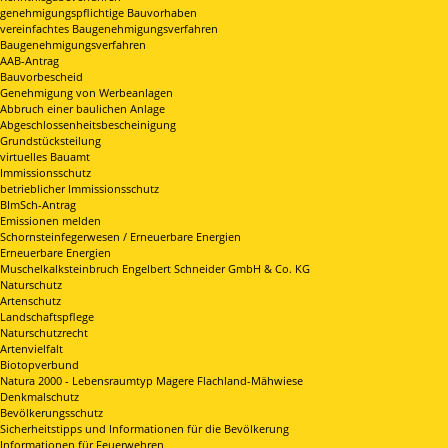
genehmigungspflichtige Bauvorhaben
vereinfachtes Baugenehmigungsverfahren
Baugenehmigungsverfahren
AAB-Antrag
Bauvorbescheid
Genehmigung von Werbeanlagen
Abbruch einer baulichen Anlage
Abgeschlossenheitsbescheinigung
Grundstücksteilung
virtuelles Bauamt
Immissionsschutz
betrieblicher Immissionsschutz
BImSch-Antrag
Emissionen melden
Schornsteinfegerwesen / Erneuerbare Energien
Erneuerbare Energien
Muschelkalksteinbruch Engelbert Schneider GmbH & Co. KG
Naturschutz
Artenschutz
Landschaftspflege
Naturschutzrecht
Artenvielfalt
Biotopverbund
Natura 2000 - Lebensraumtyp Magere Flachland-Mähwiese
Denkmalschutz
Bevölkerungsschutz
Sicherheitstipps und Informationen für die Bevölkerung
Informationen für Feuerwehren