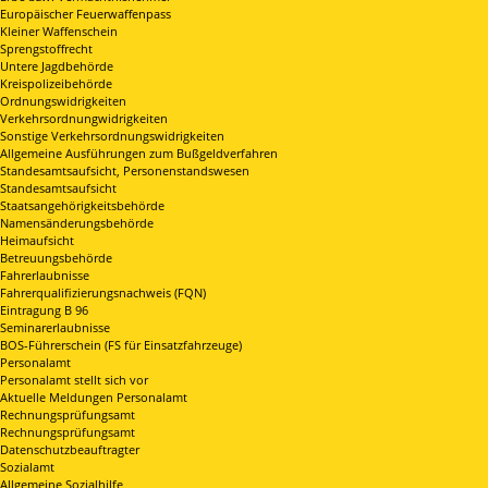
Europäischer Feuerwaffenpass
Kleiner Waffenschein
Sprengstoffrecht
Untere Jagdbehörde
Kreispolizeibehörde
Ordnungswidrigkeiten
Verkehrsordnungwidrigkeiten
Sonstige Verkehrsordnungswidrigkeiten
Allgemeine Ausführungen zum Bußgeldverfahren
Standesamtsaufsicht, Personenstandswesen
Standesamtsaufsicht
Staatsangehörigkeitsbehörde
Namensänderungsbehörde
Heimaufsicht
Betreuungsbehörde
Fahrerlaubnisse
Fahrerqualifizierungsnachweis (FQN)
Eintragung B 96
Seminarerlaubnisse
BOS-Führerschein (FS für Einsatzfahrzeuge)
Personalamt
Personalamt stellt sich vor
Aktuelle Meldungen Personalamt
Rechnungsprüfungsamt
Rechnungsprüfungsamt
Datenschutzbeauftragter
Sozialamt
Allgemeine Sozialhilfe