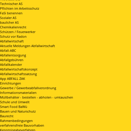
Technischer AS
Pflichten im Arbeitsschutz
FaSi benennen
Sozialer AS
baulicher AS
Chemikalienrecht
Schützen / Feuerwerker
Schutz vor Radon
Abfallwirtschaft
Aktuelle Meldungen Abfallwirtschaft
Abfall-ABC
Abfallentsorgung
Abfallgebühren
Abfallkalender
Abfallwirtschaftskonzept
Abfallwirtschaftssatzung
App ABFALL ZAK
Einrichtungen
Gewerbe / Gewerbeabfallverordnung
Informationsmaterialien
Müllbehälter - bestellen - abholen - umtauschen
Schule und Umwelt
Smart Food BaWü
Bauen und Naturschutz
Baurecht
Rahmenbedingungen
verfahrensfreie Bauvorhaben
Kenntnisgabeverfahren