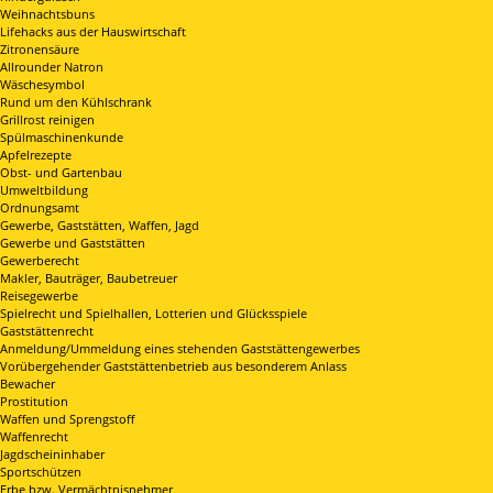
Weihnachtsbuns
Lifehacks aus der Hauswirtschaft
Zitronensäure
Allrounder Natron
Wäschesymbol
Rund um den Kühlschrank
Grillrost reinigen
Spülmaschinenkunde
Apfelrezepte
Obst- und Gartenbau
Umweltbildung
Ordnungsamt
Gewerbe, Gaststätten, Waffen, Jagd
Gewerbe und Gaststätten
Gewerberecht
Makler, Bauträger, Baubetreuer
Reisegewerbe
Spielrecht und Spielhallen, Lotterien und Glücksspiele
Gaststättenrecht
Anmeldung/Ummeldung eines stehenden Gaststättengewerbes
Vorübergehender Gaststättenbetrieb aus besonderem Anlass
Bewacher
Prostitution
Waffen und Sprengstoff
Waffenrecht
Jagdscheininhaber
Sportschützen
Erbe bzw. Vermächtnisnehmer