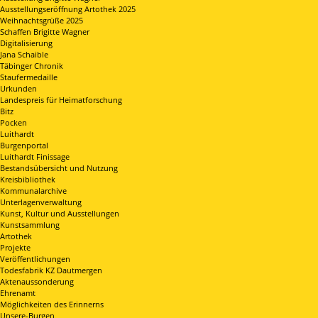
Ausstellungseröffnung Artothek 2025
Weihnachtsgrüße 2025
Schaffen Brigitte Wagner
Digitalisierung
Jana Schaible
Täbinger Chronik
Staufermedaille
Urkunden
Landespreis für Heimatforschung
Bitz
Pocken
Luithardt
Burgenportal
Luithardt Finissage
Bestandsübersicht und Nutzung
Kreisbibliothek
Kommunalarchive
Unterlagenverwaltung
Kunst, Kultur und Ausstellungen
Kunstsammlung
Artothek
Projekte
Veröffentlichungen
Todesfabrik KZ Dautmergen
Aktenaussonderung
Ehrenamt
Möglichkeiten des Erinnerns
Unsere-Burgen