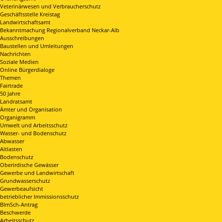
Veterinärwesen und Verbraucherschutz
Geschäftsstelle Kreistag
Landwirtschaftsamt
Bekanntmachung Regionalverband Neckar-Alb
Ausschreibungen
Baustellen und Umleitungen
Nachrichten
Soziale Medien
Online Bürgerdialoge
Themen
Fairtrade
50 Jahre
Landratsamt
Ämter und Organisation
Organigramm
Umwelt und Arbeitsschutz
Wasser- und Bodenschutz
Abwasser
Altlasten
Bodenschutz
Oberirdische Gewässer
Gewerbe und Landwirtschaft
Grundwasserschutz
Gewerbeaufsicht
betrieblicher Immissionsschutz
BImSch-Antrag
Beschwerde
Arbeitsschutz