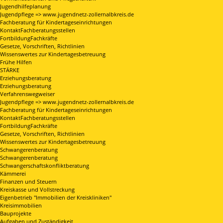
Jugendhilfeplanung
Jugendpflege => www.jugendnetz-zollernalbkreis.de
Fachberatung für Kindertageseinrichtungen
KontaktFachberatungsstellen
FortbildungFachkräfte
Gesetze, Vorschriften, Richtlinien
Wissenswertes zur Kindertagesbetreuung
Frühe Hilfen
STÄRKE
Erziehungsberatung
Erziehungsberatung
Verfahrenswegweiser
Jugendpflege => www.jugendnetz-zollernalbkreis.de
Fachberatung für Kindertageseinrichtungen
KontaktFachberatungsstellen
FortbildungFachkräfte
Gesetze, Vorschriften, Richtlinien
Wissenswertes zur Kindertagesbetreuung
Schwangerenberatung
Schwangerenberatung
Schwangerschaftskonfliktberatung
Kämmerei
Finanzen und Steuern
Kreiskasse und Vollstreckung
Eigenbetrieb "Immobilien der Kreiskliniken"
Kreisimmobilien
Bauprojekte
Aufgaben und Zuständigkeit