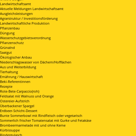
Landwirtschaftsamt
Aktuelle Meldungen Landwirtschaftsamt
Ausgleichsleistungen
Agrarstruktur / Investitionsförderung
Landwirtschaftliche Produktion
Pflanzenbau
Düngung
Wasserschutzgebietsverordnung
Pflanzenschutz
Grünalnd
Saatgut
Ökologischer Anbau
Niederschlagswasser von Dächern/Hofflächen
Aus und Weiterbildung
Tierhaltung
Ernährung / Hauswirtschaft
Beki-Referentinnen
Rezepte
Rote-Bete-Carpaccio(roh)
Feldsalat mit Walnuss und Orange
Ostereier-Aufstrich
Überbackener Spargel
Erdbeer-Schicht-Dessert
Bunte Sommerbowl mit Rindfleisch oder vegetarisch
Sommerlich frischer Tomatensalat mit Gurke und Fetakäse
Brombeermarmelade mit und ohne Kerne
Kürbissuppe
Rindergulasch