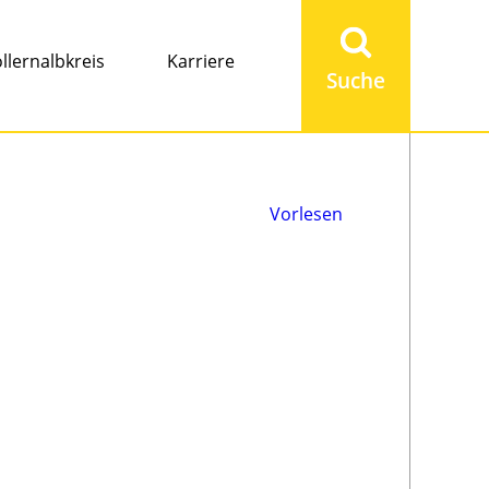
Suchbegriff
eingeben
llernalbkreis
Karriere
Vorlesen