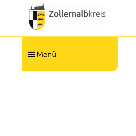
Menü
Ämter und Organisation
Dienstleistungen A-Z
Bürgerbeauftragter
Patientenfürsprecher
Kommunale Gleichstellungsbeauftragte
Kommunale Gesundheitskonferenz
Kommunaler Behindertenbeauftragter
Presse- und Öffentlichkeitsarbeit