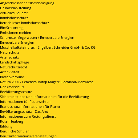
Abgeschlossenheitsbescheinigung
Grundstücksteilung
virtuelles Bauamt
Immissionsschutz
betrieblicher Immissionsschutz
BImSch-Antrag
Emissionen melden
Schornsteinfegerwesen / Erneuerbare Energien
Erneuerbare Energien
Muschelkalksteinbruch Engelbert Schneider GmbH & Co. KG
Naturschutz
Artenschutz
Landschaftspflege
Naturschutzrecht
Artenvielfalt
Biotopverbund
Natura 2000 - Lebensraumtyp Magere Flachland-Mähwiese
Denkmalschutz
Bevölkerungsschutz
Sicherheitstipps und Informationen für die Bevölkerung
Informationen für Feuerwehren
Brandschutz Informationen für Planer
Bevölkerungsschutz - Das Amt
Informationen zum Rettungsdienst
Roter Heuberg
Bildung
Berufliche Schulen
Berufsinformationsveranstaltungen