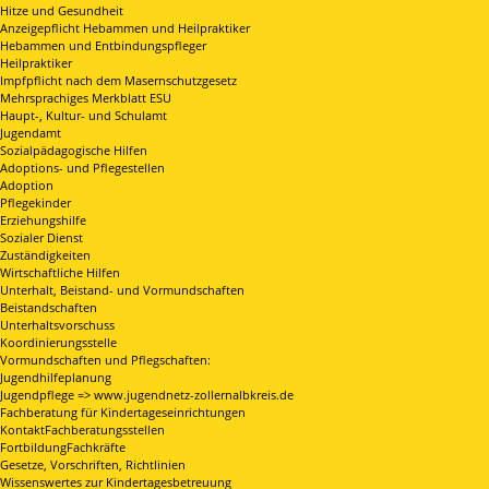
Hitze und Gesundheit
Anzeigepflicht Hebammen und Heilpraktiker
Hebammen und Entbindungspfleger
Heilpraktiker
Impfpflicht nach dem Masernschutzgesetz
Mehrsprachiges Merkblatt ESU
Haupt-, Kultur- und Schulamt
Jugendamt
Sozialpädagogische Hilfen
Adoptions- und Pflegestellen
Adoption
Pflegekinder
Erziehungshilfe
Sozialer Dienst
Zuständigkeiten
Wirtschaftliche Hilfen
Unterhalt, Beistand- und Vormundschaften
Beistandschaften
Unterhaltsvorschuss
Koordinierungsstelle
Vormundschaften und Pflegschaften:
Jugendhilfeplanung
Jugendpflege => www.jugendnetz-zollernalbkreis.de
Fachberatung für Kindertageseinrichtungen
KontaktFachberatungsstellen
FortbildungFachkräfte
Gesetze, Vorschriften, Richtlinien
Wissenswertes zur Kindertagesbetreuung