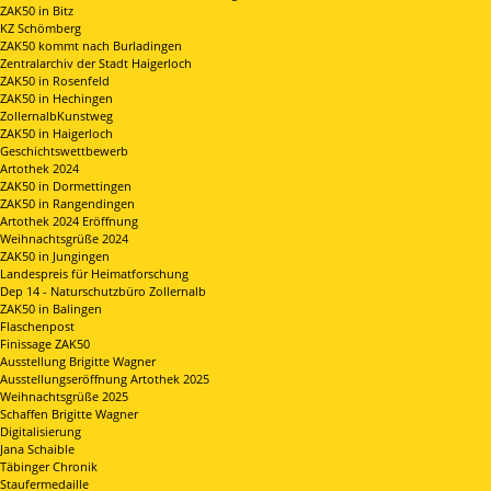
ZAK50 in Bitz
KZ Schömberg
ZAK50 kommt nach Burladingen
Zentralarchiv der Stadt Haigerloch
ZAK50 in Rosenfeld
ZAK50 in Hechingen
ZollernalbKunstweg
ZAK50 in Haigerloch
Geschichtswettbewerb
Artothek 2024
ZAK50 in Dormettingen
ZAK50 in Rangendingen
Artothek 2024 Eröffnung
Weihnachtsgrüße 2024
ZAK50 in Jungingen
Landespreis für Heimatforschung
Dep 14 - Naturschutzbüro Zollernalb
ZAK50 in Balingen
Flaschenpost
Finissage ZAK50
Ausstellung Brigitte Wagner
Ausstellungseröffnung Artothek 2025
Weihnachtsgrüße 2025
Schaffen Brigitte Wagner
Digitalisierung
Jana Schaible
Täbinger Chronik
Staufermedaille