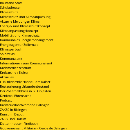
Baustand StoV
Schuladressen
Klimaschutz
Klimaschutz und Klimaanpassung
Aktuelle Meldungen Klima
Energie- und Klimaschutzkonzept
Klimaanpassungskonzept
Mobilität und Klimaschutz
Kommunales Energiemanangement
Energieagentur Zollernalb
Klimasparbuch
Solaratlas
Kommunalamt
Informationen zum Kommunalamt
Kreismedienzentrum
Kreisarchiv / Kultur
Aktuelles
F 10 Bildarchiv Hanne-Lore Kaiser
Restaurierung Urkundenbestand
Der Zollernalbkreis in 50 Objekten
Denkmal Ehrensache
Podcast
Kreisfeuerlöschverband Balingen
ZAK50 in Bisingen
Kunst im Depot
ZAK50 bei Holcim
Dotternhausen Findbuch
Gouvernement Militaire – Cercle de Balingen