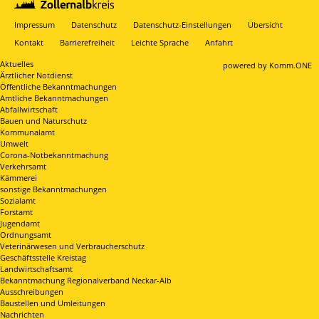
Impressum
Datenschutz
Datenschutz-Einstellungen
Übersicht
Kontakt
Barrierefreiheit
Leichte Sprache
Anfahrt
Aktuelles
p
owered by
Komm.ONE
Ärztlicher Notdienst
Öffentliche Bekanntmachungen
Amtliche Bekanntmachungen
Abfallwirtschaft
Bauen und Naturschutz
Kommunalamt
Umwelt
Corona-Notbekanntmachung
Verkehrsamt
Kämmerei
sonstige Bekanntmachungen
Sozialamt
Forstamt
Jugendamt
Ordnungsamt
Veterinärwesen und Verbraucherschutz
Geschäftsstelle Kreistag
Landwirtschaftsamt
Bekanntmachung Regionalverband Neckar-Alb
Ausschreibungen
Baustellen und Umleitungen
Nachrichten