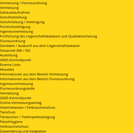
Vermessung / Flurneuordnung
Vermessung
Gebäudeaufnahme
Grenzfeststellung
Verschmelzung / Vereinigung
Flurstückszerlegung
Ingenieurvermessung
Fortführung des Liegenschaftskatasters und Qualitätssicherung
Flurneuordnung
Geodaten / Auskunft aus dem Liegenschaftskataster
Geoportal ZAK / GIS
Ausbildung
GNSS-Kontrollpunkt
Externe Links
Aktuelles
Informationen aus dem Bereich Vermessung
Informationen aus dem Bereich Flurneuordnung
Ingenieurvermessung
Flurneuordnungsstelle
Vermessung
GNSS-Kontrollpunkt
Online-Vermessungsantrag
Veterinärwesen / Verbraucherschutz
Tierschutz
Tierseuchen / Tierkörperbeseitigung
Fleischhygiene
Verbraucherschutz
Zuwanderung und Integration