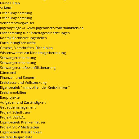
Frühe Hilfen
STÄRKE
Erziehungsberatung
Erziehungsberatung
Verfahrenswegweiser
Jugendpflege => www.jugendnetz-zollernalbkreis.de
Fachberatung für Kindertageseinrichtungen
KontaktFachberatungsstellen
FortbildungFachkräfte
Gesetze, Vorschriften, Richtlinien
Wissenswertes zur Kindertagesbetreuung
Schwangerenberatung
Schwangerenberatung
Schwangerschaftskonfliktberatung
Kämmerei
Finanzen und Steuern
Kreiskasse und Vollstreckung
Eigenbetrieb "Immobilien der Kreiskliniken"
Kreisimmobilien
Bauprojekte
Aufgaben und Zuständigkeit
Gebäudemanagement
Projekt Schulfusion
Projekt BSZ BAL
Eigenbetrieb Krankenhäuser
Projekt StoV Meßstetten
Eigenbetrieb Kreiskliniken
weitere Bauprojekte