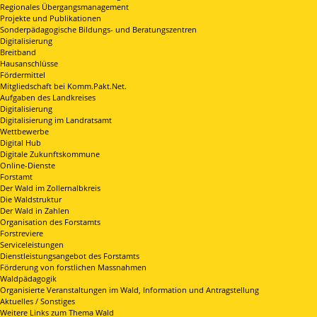
Regionales Übergangsmanagement
Projekte und Publikationen
Sonderpädagogische Bildungs- und Beratungszentren
Digitalisierung
Breitband
Hausanschlüsse
Fördermittel
Mitgliedschaft bei Komm.Pakt.Net.
Aufgaben des Landkreises
Digitalisierung
Digitalisierung im Landratsamt
Wettbewerbe
Digital Hub
Digitale Zukunftskommune
Online-Dienste
Forstamt
Der Wald im Zollernalbkreis
Die Waldstruktur
Der Wald in Zahlen
Organisation des Forstamts
Forstreviere
Serviceleistungen
Dienstleistungsangebot des Forstamts
Förderung von forstlichen Massnahmen
Waldpädagogik
Organisierte Veranstaltungen im Wald, Information und Antragstellung
Aktuelles / Sonstiges
Weitere Links zum Thema Wald