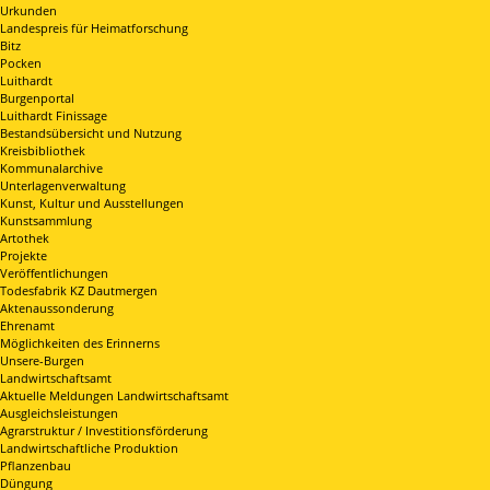
Urkunden
Landespreis für Heimatforschung
Bitz
Pocken
Luithardt
Burgenportal
Luithardt Finissage
Bestandsübersicht und Nutzung
Kreisbibliothek
Kommunalarchive
Unterlagenverwaltung
Kunst, Kultur und Ausstellungen
Kunstsammlung
Artothek
Projekte
Veröffentlichungen
Todesfabrik KZ Dautmergen
Aktenaussonderung
Ehrenamt
Möglichkeiten des Erinnerns
Unsere-Burgen
Landwirtschaftsamt
Aktuelle Meldungen Landwirtschaftsamt
Ausgleichsleistungen
Agrarstruktur / Investitionsförderung
Landwirtschaftliche Produktion
Pflanzenbau
Düngung