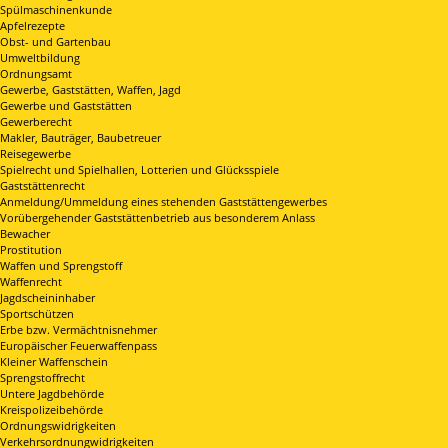
Spülmaschinenkunde
Apfelrezepte
Obst- und Gartenbau
Umweltbildung
Ordnungsamt
Gewerbe, Gaststätten, Waffen, Jagd
Gewerbe und Gaststätten
Gewerberecht
Makler, Bauträger, Baubetreuer
Reisegewerbe
Spielrecht und Spielhallen, Lotterien und Glücksspiele
Gaststättenrecht
Anmeldung/Ummeldung eines stehenden Gaststättengewerbes
Vorübergehender Gaststättenbetrieb aus besonderem Anlass
Bewacher
Prostitution
Waffen und Sprengstoff
Waffenrecht
Jagdscheininhaber
Sportschützen
Erbe bzw. Vermächtnisnehmer
Europäischer Feuerwaffenpass
Kleiner Waffenschein
Sprengstoffrecht
Untere Jagdbehörde
Kreispolizeibehörde
Ordnungswidrigkeiten
Verkehrsordnungwidrigkeiten