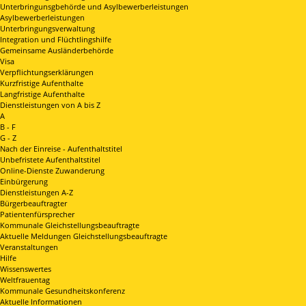
Unterbringunsgbehörde und Asylbewerberleistungen
Asylbewerberleistungen
Unterbringungsverwaltung
Integration und Flüchtlingshilfe
Gemeinsame Ausländerbehörde
Visa
Verpflichtungserklärungen
Kurzfristige Aufenthalte
Langfristige Aufenthalte
Dienstleistungen von A bis Z
A
B - F
G - Z
Nach der Einreise - Aufenthaltstitel
Unbefristete Aufenthaltstitel
Online-Dienste Zuwanderung
Einbürgerung
Dienstleistungen A-Z
Bürgerbeauftragter
Patientenfürsprecher
Kommunale Gleichstellungsbeauftragte
Aktuelle Meldungen Gleichstellungsbeauftragte
Veranstaltungen
Hilfe
Wissenswertes
Weltfrauentag
Kommunale Gesundheitskonferenz
Aktuelle Informationen