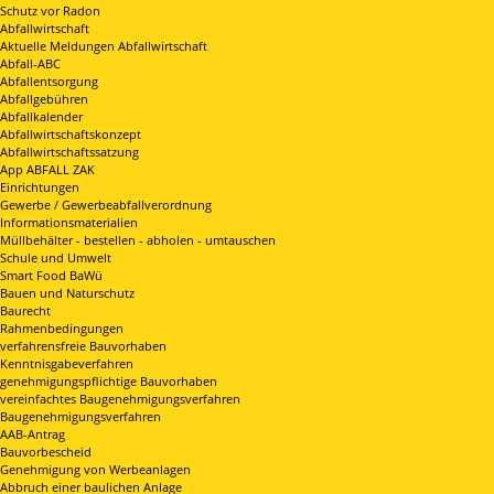
Schutz vor Radon
Abfallwirtschaft
Aktuelle Meldungen Abfallwirtschaft
Abfall-ABC
Abfallentsorgung
Abfallgebühren
Abfallkalender
Abfallwirtschaftskonzept
Abfallwirtschaftssatzung
App ABFALL ZAK
Einrichtungen
Gewerbe / Gewerbeabfallverordnung
Informationsmaterialien
Müllbehälter - bestellen - abholen - umtauschen
Schule und Umwelt
Smart Food BaWü
Bauen und Naturschutz
Baurecht
Rahmenbedingungen
verfahrensfreie Bauvorhaben
Kenntnisgabeverfahren
genehmigungspflichtige Bauvorhaben
vereinfachtes Baugenehmigungsverfahren
Baugenehmigungsverfahren
AAB-Antrag
Bauvorbescheid
Genehmigung von Werbeanlagen
Abbruch einer baulichen Anlage