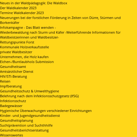
Neues in der Waldpädagogik: Die Waldbox
Der Waldkalender 2023
Termine Waldkalender 2023
Neuerungen bei der forstlichen Förderung in Zeiten von Dürre, Stürmen und
Borkenkäfer
Infokampagne - Das Blatt wenden -
Wiederbewaldung nach Sturm und Käfer -Weiterführende Informationen für
Waldbeistzerinnen und Waldbesitzer-
Rettungspunkte Forst
Kommunale Holzverkaufsstelle
private Waldbesitzer
Unternehmen, die Holz kaufen
Eichen-/Buntlaubholz-Submission
Gesundheitsamt
Amtsärztlicher Dienst
HIV/STI-Beratung
Reisen
Impfberatung
Gesundheitsschutz & Umwelthygiene
Belehrung nach dem Infektionsschutzgesetz (IfSG)
Infektionsschutz
Badegewässer
Hygienische Überwachungen verschiedener Einrichtungen
Kinder- und Jugendgesundheitsdienst
Gesundheitsplanung
Suchtprävention und Suchthhilfe
Gesundheitsberichtserstattung
Wissenswertes