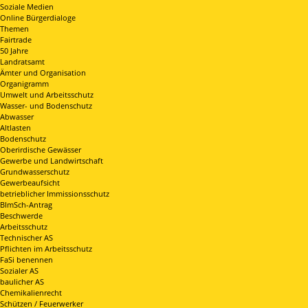
Soziale Medien
Online Bürgerdialoge
Themen
Fairtrade
50 Jahre
Landratsamt
Ämter und Organisation
Organigramm
Umwelt und Arbeitsschutz
Wasser- und Bodenschutz
Abwasser
Altlasten
Bodenschutz
Oberirdische Gewässer
Gewerbe und Landwirtschaft
Grundwasserschutz
Gewerbeaufsicht
betrieblicher Immissionsschutz
BImSch-Antrag
Beschwerde
Arbeitsschutz
Technischer AS
Pflichten im Arbeitsschutz
FaSi benennen
Sozialer AS
baulicher AS
Chemikalienrecht
Schützen / Feuerwerker