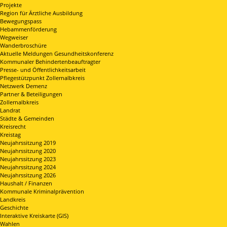
Projekte
Region für Ärztliche Ausbildung
Bewegungspass
Hebammenförderung
Wegweiser
Wanderbroschüre
Aktuelle Meldungen Gesundheitskonferenz
Kommunaler Behindertenbeauftragter
Presse- und Öffentlichkeitsarbeit
Pflegestützpunkt Zollernalbkreis
Netzwerk Demenz
Partner & Beteiligungen
Zollernalbkreis
Landrat
Städte & Gemeinden
Kreisrecht
Kreistag
Neujahrssitzung 2019
Neujahrssitzung 2020
Neujahrssitzung 2023
Neujahrssitzung 2024
Neujahrssitzung 2026
Haushalt / Finanzen
Kommunale Kriminalprävention
Landkreis
Geschichte
Interaktive Kreiskarte (GIS)
Wahlen