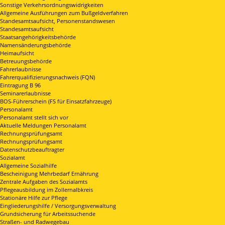
Sonstige Verkehrsordnungswidrigkeiten
Allgemeine Ausführungen zum Bußgeldverfahren
Standesamtsaufsicht, Personenstandswesen
Standesamtsaufsicht
Staatsangehörigkeitsbehörde
Namensänderungsbehörde
Heimaufsicht
Betreuungsbehörde
Fahrerlaubnisse
Fahrerqualifizierungsnachweis (FQN)
Eintragung B 96
Seminarerlaubnisse
BOS-Führerschein (FS für Einsatzfahrzeuge)
Personalamt
Personalamt stellt sich vor
Aktuelle Meldungen Personalamt
Rechnungsprüfungsamt
Rechnungsprüfungsamt
Datenschutzbeauftragter
Sozialamt
Allgemeine Sozialhilfe
Bescheinigung Mehrbedarf Ernährung
Zentrale Aufgaben des Sozialamts
Pflegeausbildung im Zollernalbkreis
Stationäre Hilfe zur Pflege
Eingliederungshilfe / Versorgungsverwaltung
Grundsicherung für Arbeitssuchende
Straßen- und Radwegebau