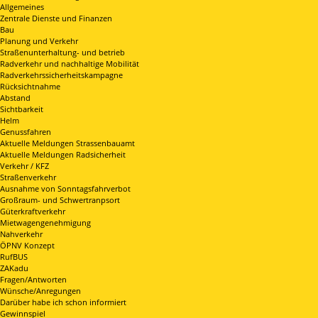
Allgemeines
Zentrale Dienste und Finanzen
Bau
Planung und Verkehr
Straßenunterhaltung- und betrieb
Radverkehr und nachhaltige Mobilität
Radverkehrssicherheitskampagne
Rücksichtnahme
Abstand
Sichtbarkeit
Helm
Genussfahren
Aktuelle Meldungen Strassenbauamt
Aktuelle Meldungen Radsicherheit
Verkehr / KFZ
Straßenverkehr
Ausnahme von Sonntagsfahrverbot
Großraum- und Schwertranpsort
Güterkraftverkehr
Mietwagengenehmigung
Nahverkehr
ÖPNV Konzept
RufBUS
ZAKadu
Fragen/Antworten
Wünsche/Anregungen
Darüber habe ich schon informiert
Gewinnspiel