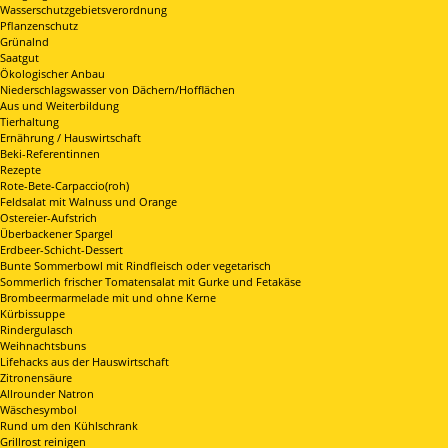
Wasserschutzgebietsverordnung
Pflanzenschutz
Grünalnd
Saatgut
Ökologischer Anbau
Niederschlagswasser von Dächern/Hofflächen
Aus und Weiterbildung
Tierhaltung
Ernährung / Hauswirtschaft
Beki-Referentinnen
Rezepte
Rote-Bete-Carpaccio(roh)
Feldsalat mit Walnuss und Orange
Ostereier-Aufstrich
Überbackener Spargel
Erdbeer-Schicht-Dessert
Bunte Sommerbowl mit Rindfleisch oder vegetarisch
Sommerlich frischer Tomatensalat mit Gurke und Fetakäse
Brombeermarmelade mit und ohne Kerne
Kürbissuppe
Rindergulasch
Weihnachtsbuns
Lifehacks aus der Hauswirtschaft
Zitronensäure
Allrounder Natron
Wäschesymbol
Rund um den Kühlschrank
Grillrost reinigen