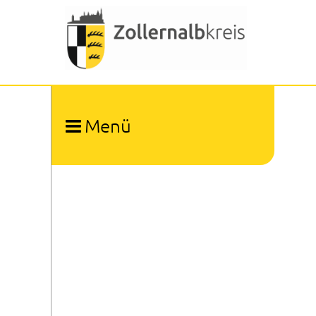
Menü
Ämter und Organisation
Dienstleistungen A-Z
Bürgerbeauftragter
Patientenfürsprecher
Kommunale Gleichstellungsbeauftragte
Kommunale Gesundheitskonferenz
Kommunaler Behindertenbeauftragter
Presse- und Öffentlichkeitsarbeit