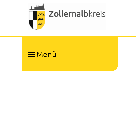
Menü
Ämter und Organisation
Dienstleistungen A-Z
Bürgerbeauftragter
Patientenfürsprecher
Kommunale Gleichstellungsbeauftragte
Kommunale Gesundheitskonferenz
Kommunaler Behindertenbeauftragter
Presse- und Öffentlichkeitsarbeit