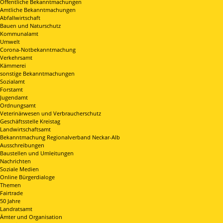
Öffentliche Bekanntmachungen
Amtliche Bekanntmachungen
Abfallwirtschaft
Bauen und Naturschutz
Kommunalamt
Umwelt
Corona-Notbekanntmachung
Verkehrsamt
Kämmerei
sonstige Bekanntmachungen
Sozialamt
Forstamt
Jugendamt
Ordnungsamt
Veterinärwesen und Verbraucherschutz
Geschäftsstelle Kreistag
Landwirtschaftsamt
Bekanntmachung Regionalverband Neckar-Alb
Ausschreibungen
Baustellen und Umleitungen
Nachrichten
Soziale Medien
Online Bürgerdialoge
Themen
Fairtrade
50 Jahre
Landratsamt
Ämter und Organisation