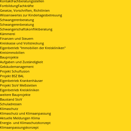
KontaktFachberatungsstellen
FortbildungFachkräfte
Gesetze, Vorschriften, Richtlinien
Wissenswertes zur Kindertagesbetreuung
Schwangerenberatung
Schwangerenberatung
Schwangerschaftskonfliktberatung
Kämmerei
Finanzen und Steuern
Kreiskasse und Vollstreckung
Eigenbetrieb "Immobilien der Kreiskliniken"
Kreisimmobilien
Bauprojekte
Aufgaben und Zuständigkeit
Gebäudemanagement
Projekt Schulfusion
Projekt BSZ BAL
Eigenbetrieb Krankenhäuser
Projekt StoV Meßstetten
Eigenbetrieb Kreiskliniken
weitere Bauprojekte
Baustand StoV
Schuladressen
Klimaschutz
Klimaschutz und Klimaanpassung
Aktuelle Meldungen Klima
Energie- und Klimaschutzkonzept
Klimaanpassungskonzept