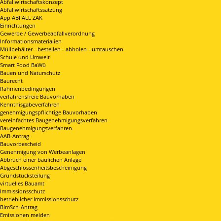
Abfallwirtschaftskonzept
Abfallwirtschaftssatzung
App ABFALL ZAK
Einrichtungen
Gewerbe / Gewerbeabfallverordnung
Informationsmaterialien
Müllbehälter - bestellen - abholen - umtauschen
Schule und Umwelt
Smart Food BaWü
Bauen und Naturschutz
Baurecht
Rahmenbedingungen
verfahrensfreie Bauvorhaben
Kenntnisgabeverfahren
genehmigungspflichtige Bauvorhaben
vereinfachtes Baugenehmigungsverfahren
Baugenehmigungsverfahren
AAB-Antrag
Bauvorbescheid
Genehmigung von Werbeanlagen
Abbruch einer baulichen Anlage
Abgeschlossenheitsbescheinigung
Grundstücksteilung
virtuelles Bauamt
Immissionsschutz
betrieblicher Immissionsschutz
BImSch-Antrag
Emissionen melden