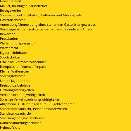
Gewerberecht
Makler, Bauträger, Baubetreuer
Reisegewerbe
Spielrecht und Spielhallen, Lotterien und Glücksspiele
Gaststättenrecht
Anmeldung/Ummeldung eines stehenden Gaststättengewerbes
Vorübergehender Gaststättenbetrieb aus besonderem Anlass
Bewacher
Prostitution
Waffen und Sprengstoff
Waffenrecht
Jagdscheininhaber
Sportschützen
Erbe bzw. Vermächtnisnehmer
Europäischer Feuerwaffenpass
Kleiner Waffenschein
Sprengstoffrecht
Untere Jagdbehörde
Kreispolizeibehörde
Ordnungswidrigkeiten
Verkehrsordnungwidrigkeiten
Sonstige Verkehrsordnungswidrigkeiten
Allgemeine Ausführungen zum Bußgeldverfahren
Standesamtsaufsicht, Personenstandswesen
Standesamtsaufsicht
Staatsangehörigkeitsbehörde
Namensänderungsbehörde
Heimaufsicht