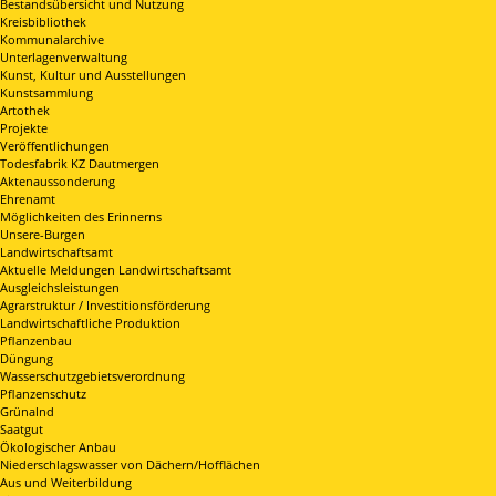
Bestandsübersicht und Nutzung
Kreisbibliothek
Kommunalarchive
Unterlagenverwaltung
Kunst, Kultur und Ausstellungen
Kunstsammlung
Artothek
Projekte
Veröffentlichungen
Todesfabrik KZ Dautmergen
Aktenaussonderung
Ehrenamt
Möglichkeiten des Erinnerns
Unsere-Burgen
Landwirtschaftsamt
Aktuelle Meldungen Landwirtschaftsamt
Ausgleichsleistungen
Agrarstruktur / Investitionsförderung
Landwirtschaftliche Produktion
Pflanzenbau
Düngung
Wasserschutzgebietsverordnung
Pflanzenschutz
Grünalnd
Saatgut
Ökologischer Anbau
Niederschlagswasser von Dächern/Hofflächen
Aus und Weiterbildung