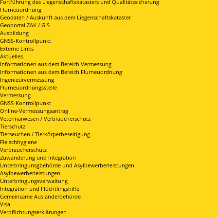
Fortführung des Liegenschaftskatasters und Qualitätssicherung
Flurneuordnung
Geodaten / Auskunft aus dem Liegenschaftskataster
Geoportal ZAK / GIS
Ausbildung
GNSS-Kontrollpunkt
Externe Links
Aktuelles
Informationen aus dem Bereich Vermessung
Informationen aus dem Bereich Flurneuordnung
Ingenieurvermessung
Flurneuordnungsstelle
Vermessung
GNSS-Kontrollpunkt
Online-Vermessungsantrag
Veterinärwesen / Verbraucherschutz
Tierschutz
Tierseuchen / Tierkörperbeseitigung
Fleischhygiene
Verbraucherschutz
Zuwanderung und Integration
Unterbringunsgbehörde und Asylbewerberleistungen
Asylbewerberleistungen
Unterbringungsverwaltung
Integration und Flüchtlingshilfe
Gemeinsame Ausländerbehörde
Visa
Verpflichtungserklärungen