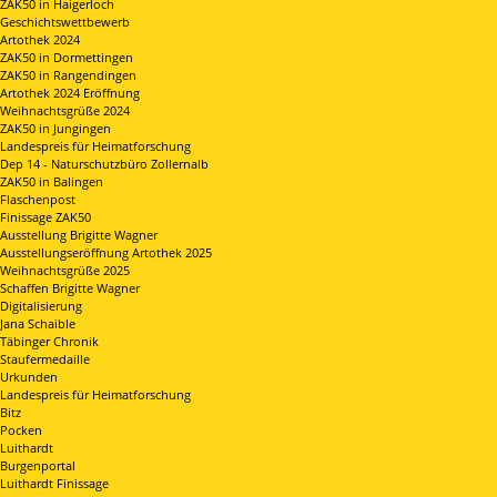
ZAK50 in Haigerloch
Geschichtswettbewerb
Artothek 2024
ZAK50 in Dormettingen
ZAK50 in Rangendingen
Artothek 2024 Eröffnung
Weihnachtsgrüße 2024
ZAK50 in Jungingen
Landespreis für Heimatforschung
Dep 14 - Naturschutzbüro Zollernalb
ZAK50 in Balingen
Flaschenpost
Finissage ZAK50
Ausstellung Brigitte Wagner
Ausstellungseröffnung Artothek 2025
Weihnachtsgrüße 2025
Schaffen Brigitte Wagner
Digitalisierung
Jana Schaible
Täbinger Chronik
Staufermedaille
Urkunden
Landespreis für Heimatforschung
Bitz
Pocken
Luithardt
Burgenportal
Luithardt Finissage