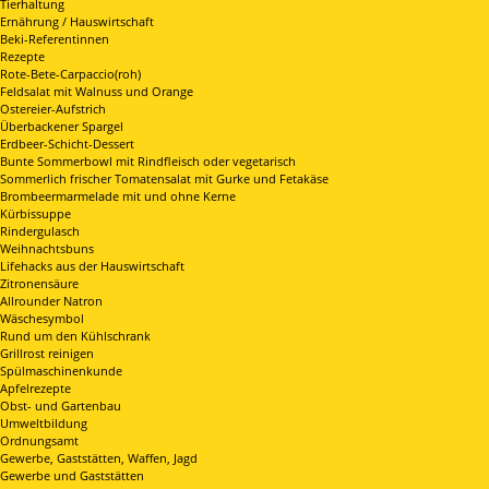
Tierhaltung
Ernährung / Hauswirtschaft
Beki-Referentinnen
Rezepte
Rote-Bete-Carpaccio(roh)
Feldsalat mit Walnuss und Orange
Ostereier-Aufstrich
Überbackener Spargel
Erdbeer-Schicht-Dessert
Bunte Sommerbowl mit Rindfleisch oder vegetarisch
Sommerlich frischer Tomatensalat mit Gurke und Fetakäse
Brombeermarmelade mit und ohne Kerne
Kürbissuppe
Rindergulasch
Weihnachtsbuns
Lifehacks aus der Hauswirtschaft
Zitronensäure
Allrounder Natron
Wäschesymbol
Rund um den Kühlschrank
Grillrost reinigen
Spülmaschinenkunde
Apfelrezepte
Obst- und Gartenbau
Umweltbildung
Ordnungsamt
Gewerbe, Gaststätten, Waffen, Jagd
Gewerbe und Gaststätten