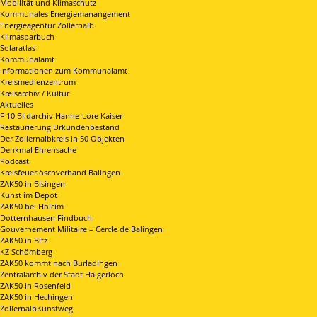
Mobilität und Klimaschutz
Kommunales Energiemanangement
Energieagentur Zollernalb
Klimasparbuch
Solaratlas
Kommunalamt
Informationen zum Kommunalamt
Kreismedienzentrum
Kreisarchiv / Kultur
Aktuelles
F 10 Bildarchiv Hanne-Lore Kaiser
Restaurierung Urkundenbestand
Der Zollernalbkreis in 50 Objekten
Denkmal Ehrensache
Podcast
Kreisfeuerlöschverband Balingen
ZAK50 in Bisingen
Kunst im Depot
ZAK50 bei Holcim
Dotternhausen Findbuch
Gouvernement Militaire – Cercle de Balingen
ZAK50 in Bitz
KZ Schömberg
ZAK50 kommt nach Burladingen
Zentralarchiv der Stadt Haigerloch
ZAK50 in Rosenfeld
ZAK50 in Hechingen
ZollernalbKunstweg