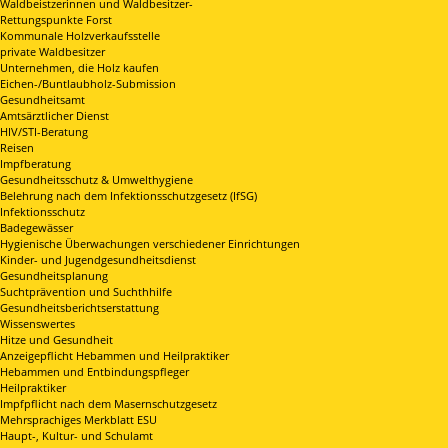
Waldbeistzerinnen und Waldbesitzer-
Rettungspunkte Forst
Kommunale Holzverkaufsstelle
private Waldbesitzer
Unternehmen, die Holz kaufen
Eichen-/Buntlaubholz-Submission
Gesundheitsamt
Amtsärztlicher Dienst
HIV/STI-Beratung
Reisen
Impfberatung
Gesundheitsschutz & Umwelthygiene
Belehrung nach dem Infektionsschutzgesetz (IfSG)
Infektionsschutz
Badegewässer
Hygienische Überwachungen verschiedener Einrichtungen
Kinder- und Jugendgesundheitsdienst
Gesundheitsplanung
Suchtprävention und Suchthhilfe
Gesundheitsberichtserstattung
Wissenswertes
Hitze und Gesundheit
Anzeigepflicht Hebammen und Heilpraktiker
Hebammen und Entbindungspfleger
Heilpraktiker
Impfpflicht nach dem Masernschutzgesetz
Mehrsprachiges Merkblatt ESU
Haupt-, Kultur- und Schulamt