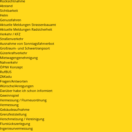
Rücksichtnahme
Abstand
Sichtbarkeit
Helm
Genussfahren
Aktuelle Meldungen Strassenbauamt
Aktuelle Meldungen Radsicherheit
Verkehr / KFZ
Straßenverkehr
Ausnahme von Sonntagsfahrverbot
Großraum- und Schwertranpsort
Güterkraftverkehr
Mietwagengenehmigung
Nahverkehr
ÖPNV Konzept
RufBUS
ZAKadu
Fragen/Antworten
Wünsche/Anregungen
Darüber habe ich schon informiert
Gewinnspiel
Vermessung / Flurneuordnung
Vermessung
Gebäudeaufnahme
Grenzfeststellung
Verschmelzung / Vereinigung
Flurstückszerlegung
Ingenieurvermessung