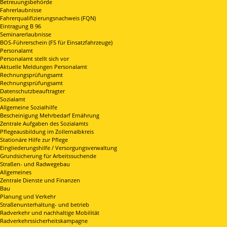
Betreuungsbehörde
Fahrerlaubnisse
Fahrerqualifizierungsnachweis (FQN)
Eintragung B 96
Seminarerlaubnisse
BOS-Führerschein (FS für Einsatzfahrzeuge)
Personalamt
Personalamt stellt sich vor
Aktuelle Meldungen Personalamt
Rechnungsprüfungsamt
Rechnungsprüfungsamt
Datenschutzbeauftragter
Sozialamt
Allgemeine Sozialhilfe
Bescheinigung Mehrbedarf Ernährung
Zentrale Aufgaben des Sozialamts
Pflegeausbildung im Zollernalbkreis
Stationäre Hilfe zur Pflege
Eingliederungshilfe / Versorgungsverwaltung
Grundsicherung für Arbeitssuchende
Straßen- und Radwegebau
Allgemeines
Zentrale Dienste und Finanzen
Bau
Planung und Verkehr
Straßenunterhaltung- und betrieb
Radverkehr und nachhaltige Mobilität
Radverkehrssicherheitskampagne