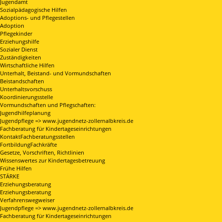
Jugendamt
Sozialpädagogische Hilfen
Adoptions- und Pflegestellen
Adoption
Pflegekinder
Erziehungshilfe
Sozialer Dienst
Zuständigkeiten
Wirtschaftliche Hilfen
Unterhalt, Beistand- und Vormundschaften
Beistandschaften
Unterhaltsvorschuss
Koordinierungsstelle
Vormundschaften und Pflegschaften:
Jugendhilfeplanung
Jugendpflege => www.jugendnetz-zollernalbkreis.de
Fachberatung für Kindertageseinrichtungen
KontaktFachberatungsstellen
FortbildungFachkräfte
Gesetze, Vorschriften, Richtlinien
Wissenswertes zur Kindertagesbetreuung
Frühe Hilfen
STÄRKE
Erziehungsberatung
Erziehungsberatung
Verfahrenswegweiser
Jugendpflege => www.jugendnetz-zollernalbkreis.de
Fachberatung für Kindertageseinrichtungen