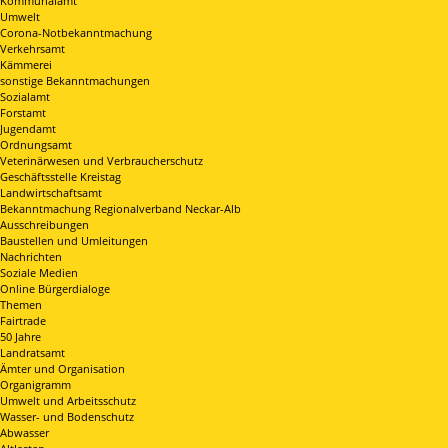
Kommunalamt
Umwelt
Corona-Notbekanntmachung
Verkehrsamt
Kämmerei
sonstige Bekanntmachungen
Sozialamt
Forstamt
Jugendamt
Ordnungsamt
Veterinärwesen und Verbraucherschutz
Geschäftsstelle Kreistag
Landwirtschaftsamt
Bekanntmachung Regionalverband Neckar-Alb
Ausschreibungen
Baustellen und Umleitungen
Nachrichten
Soziale Medien
Online Bürgerdialoge
Themen
Fairtrade
50 Jahre
Landratsamt
Ämter und Organisation
Organigramm
Umwelt und Arbeitsschutz
Wasser- und Bodenschutz
Abwasser