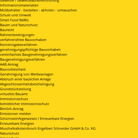
Gewerbe / Gewerbeabfallverordnung
Informationsmaterialien
Müllbehälter - bestellen - abholen - umtauschen
Schule und Umwelt
Smart Food BaWü
Bauen und Naturschutz
Baurecht
Rahmenbedingungen
verfahrensfreie Bauvorhaben
Kenntnisgabeverfahren
genehmigungspflichtige Bauvorhaben
vereinfachtes Baugenehmigungsverfahren
Baugenehmigungsverfahren
AAB-Antrag
Bauvorbescheid
Genehmigung von Werbeanlagen
Abbruch einer baulichen Anlage
Abgeschlossenheitsbescheinigung
Grundstücksteilung
virtuelles Bauamt
Immissionsschutz
betrieblicher Immissionsschutz
BImSch-Antrag
Emissionen melden
Schornsteinfegerwesen / Erneuerbare Energien
Erneuerbare Energien
Muschelkalksteinbruch Engelbert Schneider GmbH & Co. KG
Naturschutz