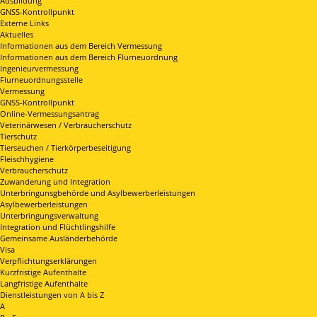
Ausbildung
GNSS-Kontrollpunkt
Externe Links
Aktuelles
Informationen aus dem Bereich Vermessung
Informationen aus dem Bereich Flurneuordnung
Ingenieurvermessung
Flurneuordnungsstelle
Vermessung
GNSS-Kontrollpunkt
Online-Vermessungsantrag
Veterinärwesen / Verbraucherschutz
Tierschutz
Tierseuchen / Tierkörperbeseitigung
Fleischhygiene
Verbraucherschutz
Zuwanderung und Integration
Unterbringunsgbehörde und Asylbewerberleistungen
Asylbewerberleistungen
Unterbringungsverwaltung
Integration und Flüchtlingshilfe
Gemeinsame Ausländerbehörde
Visa
Verpflichtungserklärungen
Kurzfristige Aufenthalte
Langfristige Aufenthalte
Dienstleistungen von A bis Z
A