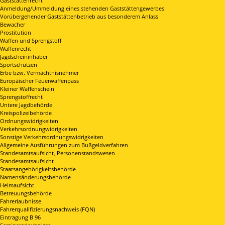
Gaststättenrecht
Anmeldung/Ummeldung eines stehenden Gaststättengewerbes
Vorübergehender Gaststättenbetrieb aus besonderem Anlass
Bewacher
Prostitution
Waffen und Sprengstoff
Waffenrecht
Jagdscheininhaber
Sportschützen
Erbe bzw. Vermächtnisnehmer
Europäischer Feuerwaffenpass
Kleiner Waffenschein
Sprengstoffrecht
Untere Jagdbehörde
Kreispolizeibehörde
Ordnungswidrigkeiten
Verkehrsordnungwidrigkeiten
Sonstige Verkehrsordnungswidrigkeiten
Allgemeine Ausführungen zum Bußgeldverfahren
Standesamtsaufsicht, Personenstandswesen
Standesamtsaufsicht
Staatsangehörigkeitsbehörde
Namensänderungsbehörde
Heimaufsicht
Betreuungsbehörde
Fahrerlaubnisse
Fahrerqualifizierungsnachweis (FQN)
Eintragung B 96