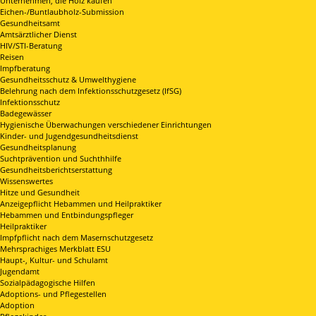
Unternehmen, die Holz kaufen
Eichen-/Buntlaubholz-Submission
Gesundheitsamt
Amtsärztlicher Dienst
HIV/STI-Beratung
Reisen
Impfberatung
Gesundheitsschutz & Umwelthygiene
Belehrung nach dem Infektionsschutzgesetz (IfSG)
Infektionsschutz
Badegewässer
Hygienische Überwachungen verschiedener Einrichtungen
Kinder- und Jugendgesundheitsdienst
Gesundheitsplanung
Suchtprävention und Suchthhilfe
Gesundheitsberichtserstattung
Wissenswertes
Hitze und Gesundheit
Anzeigepflicht Hebammen und Heilpraktiker
Hebammen und Entbindungspfleger
Heilpraktiker
Impfpflicht nach dem Masernschutzgesetz
Mehrsprachiges Merkblatt ESU
Haupt-, Kultur- und Schulamt
Jugendamt
Sozialpädagogische Hilfen
Adoptions- und Pflegestellen
Adoption