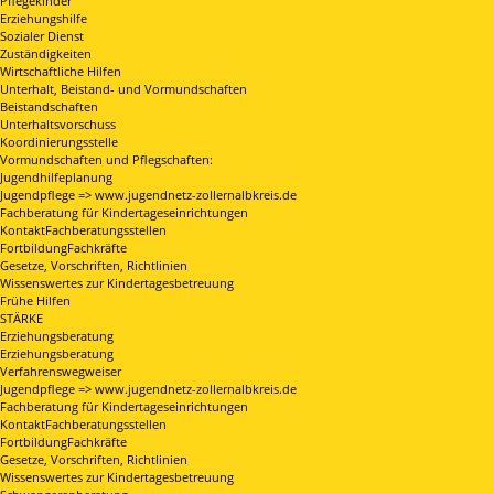
Pflegekinder
Erziehungshilfe
Sozialer Dienst
Zuständigkeiten
Wirtschaftliche Hilfen
Unterhalt, Beistand- und Vormundschaften
Beistandschaften
Unterhaltsvorschuss
Koordinierungsstelle
Vormundschaften und Pflegschaften:
Jugendhilfeplanung
Jugendpflege => www.jugendnetz-zollernalbkreis.de
Fachberatung für Kindertageseinrichtungen
KontaktFachberatungsstellen
FortbildungFachkräfte
Gesetze, Vorschriften, Richtlinien
Wissenswertes zur Kindertagesbetreuung
Frühe Hilfen
STÄRKE
Erziehungsberatung
Erziehungsberatung
Verfahrenswegweiser
Jugendpflege => www.jugendnetz-zollernalbkreis.de
Fachberatung für Kindertageseinrichtungen
KontaktFachberatungsstellen
FortbildungFachkräfte
Gesetze, Vorschriften, Richtlinien
Wissenswertes zur Kindertagesbetreuung