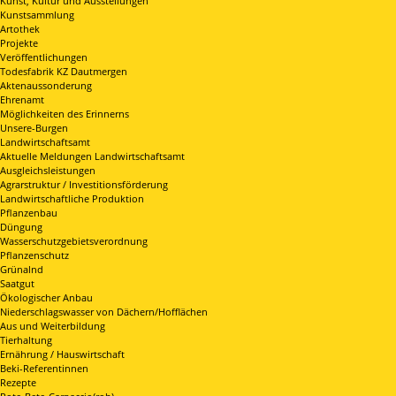
Kunst, Kultur und Ausstellungen
Kunstsammlung
Artothek
Projekte
Veröffentlichungen
Todesfabrik KZ Dautmergen
Aktenaussonderung
Ehrenamt
Möglichkeiten des Erinnerns
Unsere-Burgen
Landwirtschaftsamt
Aktuelle Meldungen Landwirtschaftsamt
Ausgleichsleistungen
Agrarstruktur / Investitionsförderung
Landwirtschaftliche Produktion
Pflanzenbau
Düngung
Wasserschutzgebietsverordnung
Pflanzenschutz
Grünalnd
Saatgut
Ökologischer Anbau
Niederschlagswasser von Dächern/Hofflächen
Aus und Weiterbildung
Tierhaltung
Ernährung / Hauswirtschaft
Beki-Referentinnen
Rezepte