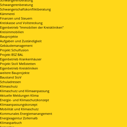
Schwangerenberatung
Schwangerenberatung
Schwangerschaftskonfliktberatung
Kämmerei
Finanzen und Steuern
Kreiskasse und Vollstreckung
Eigenbetrieb "Immobilien der Kreiskliniken"
Kreisimmobilien
Bauprojekte
Aufgaben und Zuständigkeit
Gebäudemanagement
Projekt Schulfusion
Projekt BSZ BAL
Eigenbetrieb Krankenhäuser
Projekt StoV Meßstetten
Eigenbetrieb Kreiskliniken
weitere Bauprojekte
Baustand StoV
Schuladressen
Klimaschutz
Klimaschutz und Klimaanpassung
Aktuelle Meldungen Klima
Energie- und Klimaschutzkonzept
Klimaanpassungskonzept
Mobilität und Klimaschutz
Kommunales Energiemanangement
Energieagentur Zollernalb
Klimasparbuch