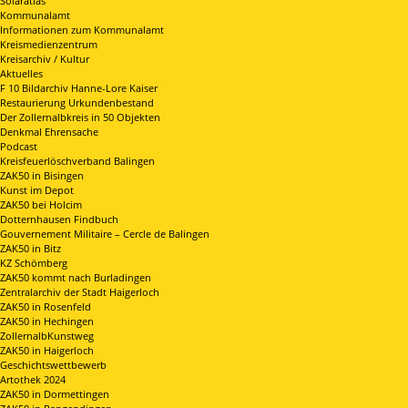
Solaratlas
Kommunalamt
Informationen zum Kommunalamt
Kreismedienzentrum
Kreisarchiv / Kultur
Aktuelles
F 10 Bildarchiv Hanne-Lore Kaiser
Restaurierung Urkundenbestand
Der Zollernalbkreis in 50 Objekten
Denkmal Ehrensache
Podcast
Kreisfeuerlöschverband Balingen
ZAK50 in Bisingen
Kunst im Depot
ZAK50 bei Holcim
Dotternhausen Findbuch
Gouvernement Militaire – Cercle de Balingen
ZAK50 in Bitz
KZ Schömberg
ZAK50 kommt nach Burladingen
Zentralarchiv der Stadt Haigerloch
ZAK50 in Rosenfeld
ZAK50 in Hechingen
ZollernalbKunstweg
ZAK50 in Haigerloch
Geschichtswettbewerb
Artothek 2024
ZAK50 in Dormettingen