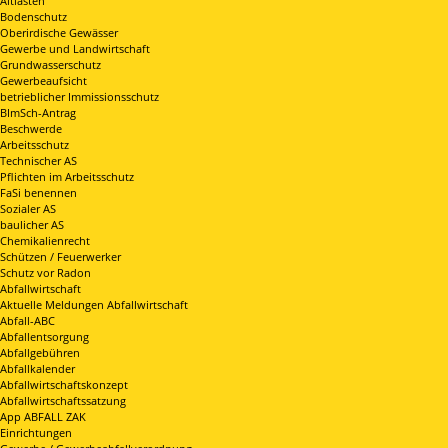
Altlasten
Bodenschutz
Oberirdische Gewässer
Gewerbe und Landwirtschaft
Grundwasserschutz
Gewerbeaufsicht
betrieblicher Immissionsschutz
BImSch-Antrag
Beschwerde
Arbeitsschutz
Technischer AS
Pflichten im Arbeitsschutz
FaSi benennen
Sozialer AS
baulicher AS
Chemikalienrecht
Schützen / Feuerwerker
Schutz vor Radon
Abfallwirtschaft
Aktuelle Meldungen Abfallwirtschaft
Abfall-ABC
Abfallentsorgung
Abfallgebühren
Abfallkalender
Abfallwirtschaftskonzept
Abfallwirtschaftssatzung
App ABFALL ZAK
Einrichtungen