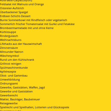
Rote-Bete-Carpaccio(roh)
Feldsalat mit Walnuss und Orange
Ostereier-Aufstrich
Überbackener Spargel
Erdbeer-Schicht-Dessert
Bunte Sommerbowl mit Rindfleisch oder vegetarisch
Sommerlich frischer Tomatensalat mit Gurke und Fetakäse
Brombeermarmelade mit und ohne Kerne
Kürbissuppe
Rindergulasch
Weihnachtsbuns
Lifehacks aus der Hauswirtschaft
Zitronensäure
Allrounder Natron
Wäschesymbol
Rund um den Kühlschrank
Grillrost reinigen
Spülmaschinenkunde
Apfelrezepte
Obst- und Gartenbau
Umweltbildung
Ordnungsamt
Gewerbe, Gaststätten, Waffen, Jagd
Gewerbe und Gaststätten
Gewerberecht
Makler, Bauträger, Baubetreuer
Reisegewerbe
Spielrecht und Spielhallen, Lotterien und Glücksspiele