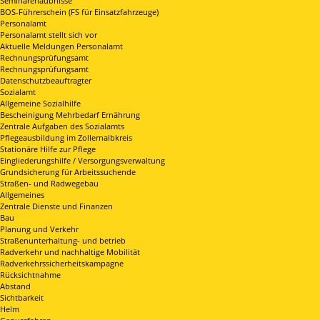
Seminarerlaubnisse
BOS-Führerschein (FS für Einsatzfahrzeuge)
Personalamt
Personalamt stellt sich vor
Aktuelle Meldungen Personalamt
Rechnungsprüfungsamt
Rechnungsprüfungsamt
Datenschutzbeauftragter
Sozialamt
Allgemeine Sozialhilfe
Bescheinigung Mehrbedarf Ernährung
Zentrale Aufgaben des Sozialamts
Pflegeausbildung im Zollernalbkreis
Stationäre Hilfe zur Pflege
Eingliederungshilfe / Versorgungsverwaltung
Grundsicherung für Arbeitssuchende
Straßen- und Radwegebau
Allgemeines
Zentrale Dienste und Finanzen
Bau
Planung und Verkehr
Straßenunterhaltung- und betrieb
Radverkehr und nachhaltige Mobilität
Radverkehrssicherheitskampagne
Rücksichtnahme
Abstand
Sichtbarkeit
Helm