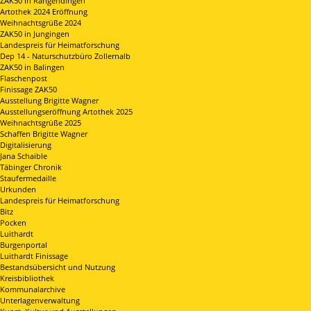
ZAK50 in Rangendingen
Artothek 2024 Eröffnung
Weihnachtsgrüße 2024
ZAK50 in Jungingen
Landespreis für Heimatforschung
Dep 14 - Naturschutzbüro Zollernalb
ZAK50 in Balingen
Flaschenpost
Finissage ZAK50
Ausstellung Brigitte Wagner
Ausstellungseröffnung Artothek 2025
Weihnachtsgrüße 2025
Schaffen Brigitte Wagner
Digitalisierung
Jana Schaible
Täbinger Chronik
Staufermedaille
Urkunden
Landespreis für Heimatforschung
Bitz
Pocken
Luithardt
Burgenportal
Luithardt Finissage
Bestandsübersicht und Nutzung
Kreisbibliothek
Kommunalarchive
Unterlagenverwaltung