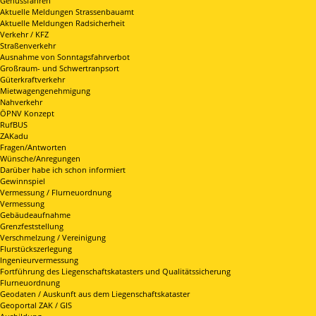
Genussfahren
Aktuelle Meldungen Strassenbauamt
Aktuelle Meldungen Radsicherheit
Verkehr / KFZ
Straßenverkehr
Ausnahme von Sonntagsfahrverbot
Großraum- und Schwertranpsort
Güterkraftverkehr
Mietwagengenehmigung
Nahverkehr
ÖPNV Konzept
RufBUS
ZAKadu
Fragen/Antworten
Wünsche/Anregungen
Darüber habe ich schon informiert
Gewinnspiel
Vermessung / Flurneuordnung
Vermessung
Gebäudeaufnahme
Grenzfeststellung
Verschmelzung / Vereinigung
Flurstückszerlegung
Ingenieurvermessung
Fortführung des Liegenschaftskatasters und Qualitätssicherung
Flurneuordnung
Geodaten / Auskunft aus dem Liegenschaftskataster
Geoportal ZAK / GIS