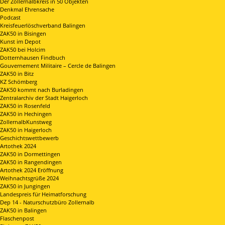
Der Zollernalbkreis in 50 Objekten
Denkmal Ehrensache
Podcast
Kreisfeuerlöschverband Balingen
ZAK50 in Bisingen
Kunst im Depot
ZAK50 bei Holcim
Dotternhausen Findbuch
Gouvernement Militaire – Cercle de Balingen
ZAK50 in Bitz
KZ Schömberg
ZAK50 kommt nach Burladingen
Zentralarchiv der Stadt Haigerloch
ZAK50 in Rosenfeld
ZAK50 in Hechingen
ZollernalbKunstweg
ZAK50 in Haigerloch
Geschichtswettbewerb
Artothek 2024
ZAK50 in Dormettingen
ZAK50 in Rangendingen
Artothek 2024 Eröffnung
Weihnachtsgrüße 2024
ZAK50 in Jungingen
Landespreis für Heimatforschung
Dep 14 - Naturschutzbüro Zollernalb
ZAK50 in Balingen
Flaschenpost