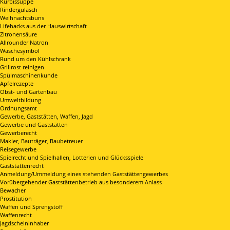
Kürbissuppe
Rindergulasch
Weihnachtsbuns
Lifehacks aus der Hauswirtschaft
Zitronensäure
Allrounder Natron
Wäschesymbol
Rund um den Kühlschrank
Grillrost reinigen
Spülmaschinenkunde
Apfelrezepte
Obst- und Gartenbau
Umweltbildung
Ordnungsamt
Gewerbe, Gaststätten, Waffen, Jagd
Gewerbe und Gaststätten
Gewerberecht
Makler, Bauträger, Baubetreuer
Reisegewerbe
Spielrecht und Spielhallen, Lotterien und Glücksspiele
Gaststättenrecht
Anmeldung/Ummeldung eines stehenden Gaststättengewerbes
Vorübergehender Gaststättenbetrieb aus besonderem Anlass
Bewacher
Prostitution
Waffen und Sprengstoff
Waffenrecht
Jagdscheininhaber