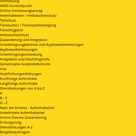
Vermessung
GNSS-Kontrollpunkt
Online-Vermessungsantrag
Veterinärwesen / Verbraucherschutz
Tierschutz
Tierseuchen / Tierkörperbeseitigung
Fleischhygiene
Verbraucherschutz
Zuwanderung und Integration
Unterbringunsgbehörde und Asylbewerberleistungen
Asylbewerberleistungen
Unterbringungsverwaltung
Integration und Flüchtlingshilfe
Gemeinsame Ausländerbehörde
Visa
Verpflichtungserklärungen
Kurzfristige Aufenthalte
Langfristige Aufenthalte
Dienstleistungen von A bis Z
A
B - F
G - Z
Nach der Einreise - Aufenthaltstitel
Unbefristete Aufenthaltstitel
Online-Dienste Zuwanderung
Einbürgerung
Dienstleistungen A-Z
Bürgerbeauftragter