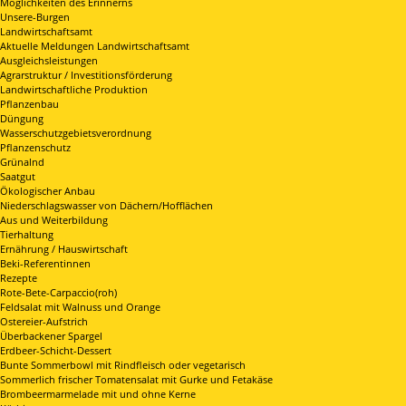
Möglichkeiten des Erinnerns
Unsere-Burgen
Landwirtschaftsamt
Aktuelle Meldungen Landwirtschaftsamt
Ausgleichsleistungen
Agrarstruktur / Investitionsförderung
Landwirtschaftliche Produktion
Pflanzenbau
Düngung
Wasserschutzgebietsverordnung
Pflanzenschutz
Grünalnd
Saatgut
Ökologischer Anbau
Niederschlagswasser von Dächern/Hofflächen
Aus und Weiterbildung
Tierhaltung
Ernährung / Hauswirtschaft
Beki-Referentinnen
Rezepte
Rote-Bete-Carpaccio(roh)
Feldsalat mit Walnuss und Orange
Ostereier-Aufstrich
Überbackener Spargel
Erdbeer-Schicht-Dessert
Bunte Sommerbowl mit Rindfleisch oder vegetarisch
Sommerlich frischer Tomatensalat mit Gurke und Fetakäse
Brombeermarmelade mit und ohne Kerne