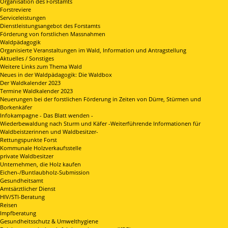
Organisation des Forstamts
Forstreviere
Serviceleistungen
Dienstleistungsangebot des Forstamts
Förderung von forstlichen Massnahmen
Waldpädagogik
Organisierte Veranstaltungen im Wald, Information und Antragstellung
Aktuelles / Sonstiges
Weitere Links zum Thema Wald
Neues in der Waldpädagogik: Die Waldbox
Der Waldkalender 2023
Termine Waldkalender 2023
Neuerungen bei der forstlichen Förderung in Zeiten von Dürre, Stürmen und
Borkenkäfer
Infokampagne - Das Blatt wenden -
Wiederbewaldung nach Sturm und Käfer -Weiterführende Informationen für
Waldbeistzerinnen und Waldbesitzer-
Rettungspunkte Forst
Kommunale Holzverkaufsstelle
private Waldbesitzer
Unternehmen, die Holz kaufen
Eichen-/Buntlaubholz-Submission
Gesundheitsamt
Amtsärztlicher Dienst
HIV/STI-Beratung
Reisen
Impfberatung
Gesundheitsschutz & Umwelthygiene