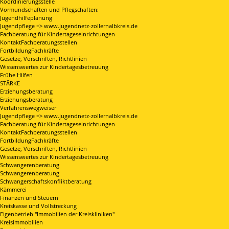
Koordinierungsstelle
Vormundschaften und Pflegschaften:
Jugendhilfeplanung
Jugendpflege => www.jugendnetz-zollernalbkreis.de
Fachberatung für Kindertageseinrichtungen
KontaktFachberatungsstellen
FortbildungFachkräfte
Gesetze, Vorschriften, Richtlinien
Wissenswertes zur Kindertagesbetreuung
Frühe Hilfen
STÄRKE
Erziehungsberatung
Erziehungsberatung
Verfahrenswegweiser
Jugendpflege => www.jugendnetz-zollernalbkreis.de
Fachberatung für Kindertageseinrichtungen
KontaktFachberatungsstellen
FortbildungFachkräfte
Gesetze, Vorschriften, Richtlinien
Wissenswertes zur Kindertagesbetreuung
Schwangerenberatung
Schwangerenberatung
Schwangerschaftskonfliktberatung
Kämmerei
Finanzen und Steuern
Kreiskasse und Vollstreckung
Eigenbetrieb "Immobilien der Kreiskliniken"
Kreisimmobilien