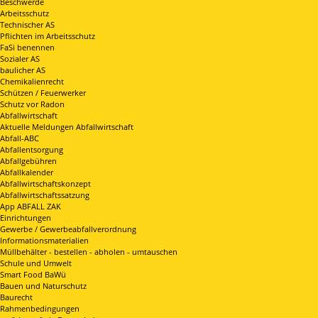
Beschwerde
Arbeitsschutz
Technischer AS
Pflichten im Arbeitsschutz
FaSi benennen
Sozialer AS
baulicher AS
Chemikalienrecht
Schützen / Feuerwerker
Schutz vor Radon
Abfallwirtschaft
Aktuelle Meldungen Abfallwirtschaft
Abfall-ABC
Abfallentsorgung
Abfallgebühren
Abfallkalender
Abfallwirtschaftskonzept
Abfallwirtschaftssatzung
App ABFALL ZAK
Einrichtungen
Gewerbe / Gewerbeabfallverordnung
Informationsmaterialien
Müllbehälter - bestellen - abholen - umtauschen
Schule und Umwelt
Smart Food BaWü
Bauen und Naturschutz
Baurecht
Rahmenbedingungen