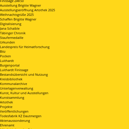
Finissage ZAK50
Ausstellung Brigitte Wagner
Ausstellungseröffnung Artothek 2025
Weihnachtsgrüße 2025
Schaffen Brigitte Wagner
Digitalisierung
Jana Schaible
Täbinger Chronik
Staufermedaille
Urkunden
Landespreis für Heimatforschung
Bitz
Pocken
Luithardt
Burgenportal
Luithardt Finissage
Bestandsübersicht und Nutzung
Kreisbibliothek
Kommunalarchive
Unterlagenverwaltung
Kunst, Kultur und Ausstellungen
Kunstsammlung
Artothek
Projekte
Veröffentlichungen
Todesfabrik KZ Dautmergen
Aktenaussonderung
Ehrenamt