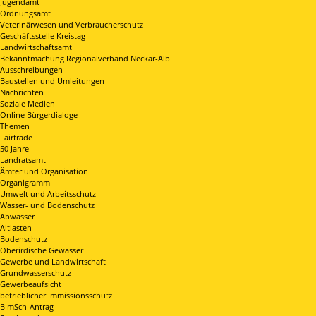
Jugendamt
Ordnungsamt
Veterinärwesen und Verbraucherschutz
Geschäftsstelle Kreistag
Landwirtschaftsamt
Bekanntmachung Regionalverband Neckar-Alb
Ausschreibungen
Baustellen und Umleitungen
Nachrichten
Soziale Medien
Online Bürgerdialoge
Themen
Fairtrade
50 Jahre
Landratsamt
Ämter und Organisation
Organigramm
Umwelt und Arbeitsschutz
Wasser- und Bodenschutz
Abwasser
Altlasten
Bodenschutz
Oberirdische Gewässer
Gewerbe und Landwirtschaft
Grundwasserschutz
Gewerbeaufsicht
betrieblicher Immissionsschutz
BImSch-Antrag