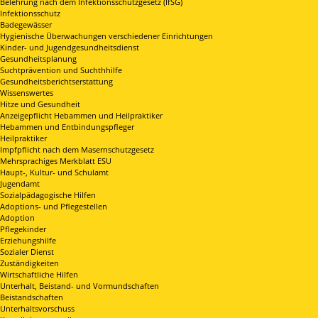
Belehrung nach dem Infektionsschutzgesetz (IfSG)
Infektionsschutz
Badegewässer
Hygienische Überwachungen verschiedener Einrichtungen
Kinder- und Jugendgesundheitsdienst
Gesundheitsplanung
Suchtprävention und Suchthhilfe
Gesundheitsberichtserstattung
Wissenswertes
Hitze und Gesundheit
Anzeigepflicht Hebammen und Heilpraktiker
Hebammen und Entbindungspfleger
Heilpraktiker
Impfpflicht nach dem Masernschutzgesetz
Mehrsprachiges Merkblatt ESU
Haupt-, Kultur- und Schulamt
Jugendamt
Sozialpädagogische Hilfen
Adoptions- und Pflegestellen
Adoption
Pflegekinder
Erziehungshilfe
Sozialer Dienst
Zuständigkeiten
Wirtschaftliche Hilfen
Unterhalt, Beistand- und Vormundschaften
Beistandschaften
Unterhaltsvorschuss