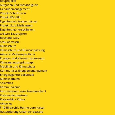
Bauprojekte
Aufgaben und Zuständigkeit
Gebäudemanagement
Projekt Schulfusion
Projekt BSZ BAL
Eigenbetrieb Krankenhäuser
Projekt StoV Meßstetten
Eigenbetrieb Kreiskliniken
weitere Bauprojekte
Baustand StoV
Schuladressen
Klimaschutz
Klimaschutz und Klimaanpassung
Aktuelle Meldungen Klima
Energie- und Klimaschutzkonzept
Klimaanpassungskonzept
Mobilität und Klimaschutz
Kommunales Energiemanangement
Energieagentur Zollernalb
Klimasparbuch
Solaratlas
Kommunalamt
Informationen zum Kommunalamt
Kreismedienzentrum
Kreisarchiv / Kultur
Aktuelles
F 10 Bildarchiv Hanne-Lore Kaiser
Restaurierung Urkundenbestand