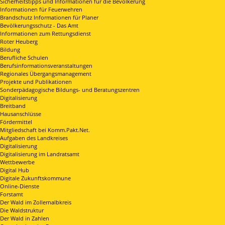
Sicherheitstipps und Informationen für die Bevölkerung
Informationen für Feuerwehren
Brandschutz Informationen für Planer
Bevölkerungsschutz - Das Amt
Informationen zum Rettungsdienst
Roter Heuberg
Bildung
Berufliche Schulen
Berufsinformationsveranstaltungen
Regionales Übergangsmanagement
Projekte und Publikationen
Sonderpädagogische Bildungs- und Beratungszentren
Digitalisierung
Breitband
Hausanschlüsse
Fördermittel
Mitgliedschaft bei Komm.Pakt.Net.
Aufgaben des Landkreises
Digitalisierung
Digitalisierung im Landratsamt
Wettbewerbe
Digital Hub
Digitale Zukunftskommune
Online-Dienste
Forstamt
Der Wald im Zollernalbkreis
Die Waldstruktur
Der Wald in Zahlen