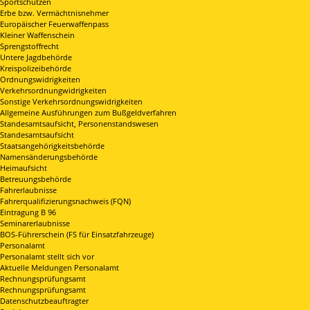
Sportschützen
Erbe bzw. Vermächtnisnehmer
Europäischer Feuerwaffenpass
Kleiner Waffenschein
Sprengstoffrecht
Untere Jagdbehörde
Kreispolizeibehörde
Ordnungswidrigkeiten
Verkehrsordnungwidrigkeiten
Sonstige Verkehrsordnungswidrigkeiten
Allgemeine Ausführungen zum Bußgeldverfahren
Standesamtsaufsicht, Personenstandswesen
Standesamtsaufsicht
Staatsangehörigkeitsbehörde
Namensänderungsbehörde
Heimaufsicht
Betreuungsbehörde
Fahrerlaubnisse
Fahrerqualifizierungsnachweis (FQN)
Eintragung B 96
Seminarerlaubnisse
BOS-Führerschein (FS für Einsatzfahrzeuge)
Personalamt
Personalamt stellt sich vor
Aktuelle Meldungen Personalamt
Rechnungsprüfungsamt
Rechnungsprüfungsamt
Datenschutzbeauftragter