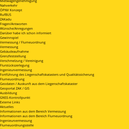
Mietwagengenehmigung
Nahverkehr
ÖPNV Konzept
RufBUS
ZAKadu
Fragen/Antworten
Wünsche/Anregungen
Darüber habe ich schon informiert
Gewinnspiel
Vermessung / Flurneuordnung
Vermessung
Gebäudeaufnahme
Grenzfeststellung
Verschmelzung / Vereinigung
Flurstückszerlegung
Ingenieurvermessung
Fortführung des Liegenschaftskatasters und Qualitätssicherung
Flurneuordnung
Geodaten / Auskunft aus dem Liegenschaftskataster
Geoportal ZAK / GIS
Ausbildung
GNSS-Kontrollpunkt
Externe Links
Aktuelles
Informationen aus dem Bereich Vermessung
Informationen aus dem Bereich Flurneuordnung
Ingenieurvermessung
Flurneuordnungsstelle