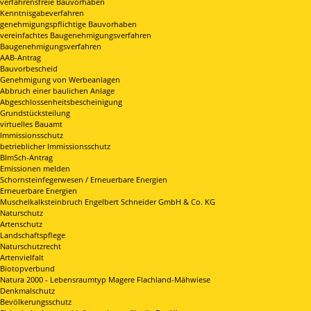
verfahrensfreie Bauvorhaben
Kenntnisgabeverfahren
genehmigungspflichtige Bauvorhaben
vereinfachtes Baugenehmigungsverfahren
Baugenehmigungsverfahren
AAB-Antrag
Bauvorbescheid
Genehmigung von Werbeanlagen
Abbruch einer baulichen Anlage
Abgeschlossenheitsbescheinigung
Grundstücksteilung
virtuelles Bauamt
Immissionsschutz
betrieblicher Immissionsschutz
BImSch-Antrag
Emissionen melden
Schornsteinfegerwesen / Erneuerbare Energien
Erneuerbare Energien
Muschelkalksteinbruch Engelbert Schneider GmbH & Co. KG
Naturschutz
Artenschutz
Landschaftspflege
Naturschutzrecht
Artenvielfalt
Biotopverbund
Natura 2000 - Lebensraumtyp Magere Flachland-Mähwiese
Denkmalschutz
Bevölkerungsschutz